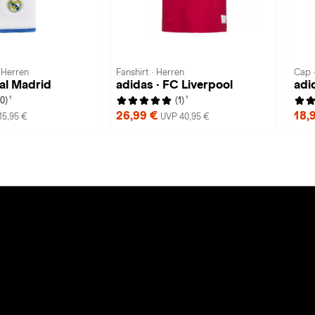
 Herren
Fanshirt · Herren
Cap 
adidas · Real Madrid
adidas · FC Liverpool
adi
1
1
(0)
(1)
26,99 €
18,
15,95 €
UVP 40,95 €