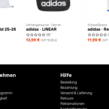
Umhängetasche · Herren
Schweißband ·
rid 25-26
adidas · LINEAR
1
(0)
13,99 €
11,99 €
UVP 18,95 €
UVP 
nehmen
Hilfe
Bestellung
Bezahlung
rogramm
Versand & Lieferung
gkeit
Retoure
Reklamationen
Kontaktformular