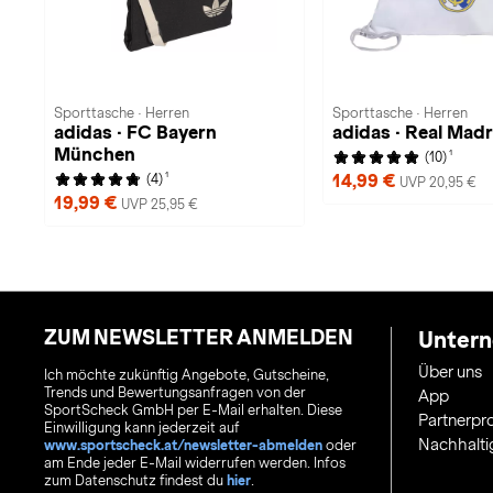
Sporttasche · Herren
Sporttasche · Herren
adidas · FC Bayern
adidas · Real Mad
München
1
(10)
1
14,99 €
(4)
UVP 20,95 €
19,99 €
UVP 25,95 €
ZUM NEWSLETTER ANMELDEN
Unter
Über uns
Ich möchte zukünftig Angebote, Gutscheine,
Trends und Bewertungsanfragen von der
App
SportScheck GmbH per E-Mail erhalten. Diese
Partnerp
Einwilligung kann jederzeit auf
Nachhalti
www.sportscheck.at/newsletter-abmelden
oder
am Ende jeder E-Mail widerrufen werden. Infos
zum Datenschutz findest du
hier
.