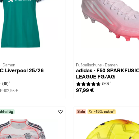
t · Damen
Fußballschuhe · Damen
FC Liverpool 25/26
adidas · F50 SPARKFUSI
h
LEAGUE FG/AG
1
1
(18)
(90)
97,99 €
P 102,95 €
hhaltig
Sale
-15% extra²