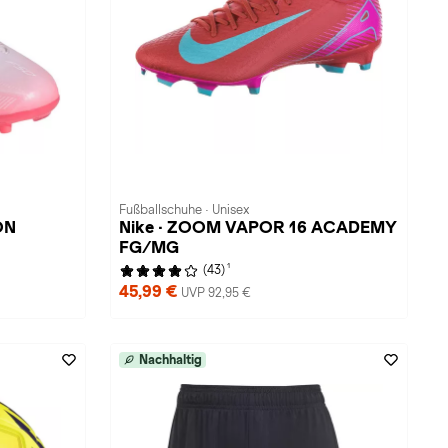
Fußballschuhe · Unisex
ON
Nike · ZOOM VAPOR 16 ACADEMY
FG/MG
1
(43)
45,99 €
UVP 92,95 €
Nachhaltig