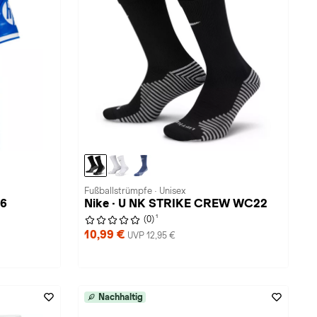
Fußballstrümpfe · Unisex
26
Nike · U NK STRIKE CREW WC22
1
(0)
10,99 €
UVP 12,95 €
Nachhaltig