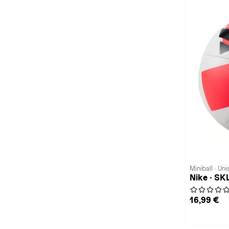
Miniball · Uni
Nike · SK
16,99 €