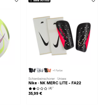
New Arrival
+1 Farbe
Schienbeinschoner · Unisex
Nike · NK MERC LITE - FA22
1
(4)
35,99 €