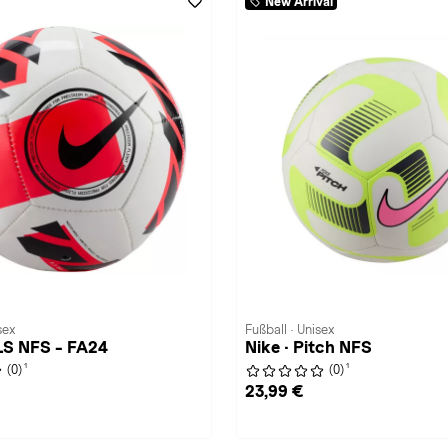
New Arrival
sex
Fußball · Unisex
LS NFS - FA24
Nike · Pitch NFS
1
1
(0)
(0)
23,99 €