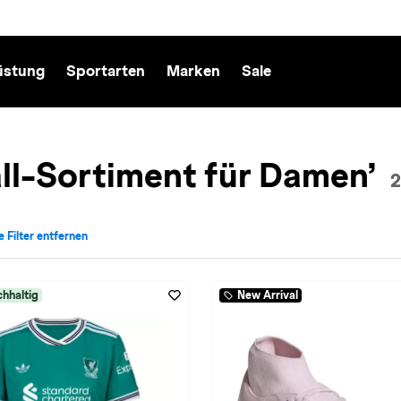
üstung
Sportarten
Marken
Sale
ll-Sortiment für Damen’
2
e Filter entfernen
echt: Damen entfernen
iv für Sportart: Fußball entfernen
hhaltig
New Arrival