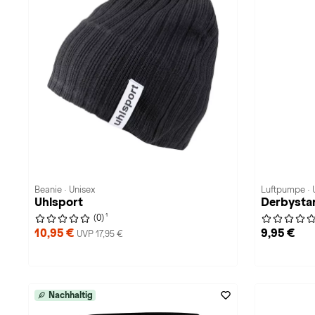
Beanie · Unisex
Luftpumpe · 
Uhlsport
Derbystar
1
(0)
10,95 €
9,95 €
UVP 17,95 €
Nachhaltig