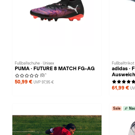
Fußballschuhe · Unisex
Fußballtriko
PUMA · FUTURE 8 MATCH FG-AG
adidas · 
Ausweic
1
(0)
50,99 €
UVP 97,95 €
61,99 €
UV
Sale
Nac