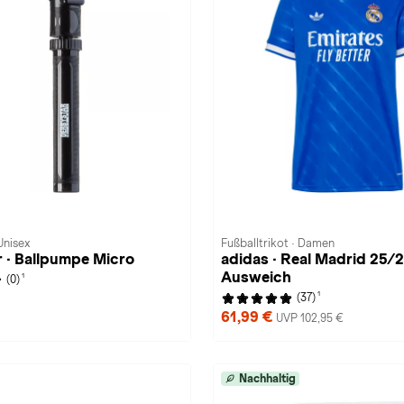
Unisex
Fußballtrikot · Damen
 · Ballpumpe Micro
adidas · Real Madrid 25/
Ausweich
1
(0)
1
(37)
61,99 €
UVP 102,95 €
Nachhaltig