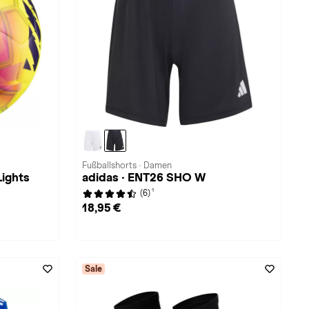
Fußballshorts · Damen
Lights
adidas · ENT26 SHO W
1
(6)
18,95 €
Sale