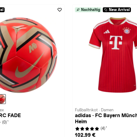
al
Nachhaltig
New Arrival
sex
Fußballtrikot · Damen
ERC FADE
adidas · FC Bayern Münc
Heim
1
(0)
1
(4)
102,99 €