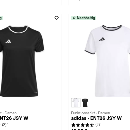
g
Nachhaltig
rt · Damen
Funktionsshirt · Damen
 ENT26 JSY W
adidas · ENT26 JSY W
1
1
(2)
(2)