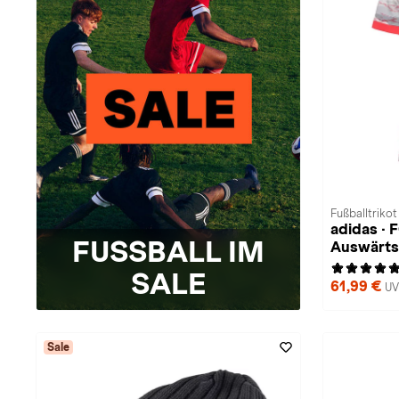
Fußballtriko
adidas ·
FUSSBALL IM
Auswärts
SALE
61,99 €
UV
Sale