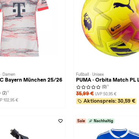
t · Damen
Fußball · Unisex
 FC Bayern München 25/26
PUMA · Orbita Match PL 
1
(0)
1
35,99 €
(2)
UVP 50,95 €
P 102,95 €
Aktionspreis:
30,59 €
Sale
Nachhaltig