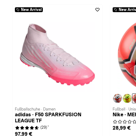
New Arrival
New Arriv
Fußballschuhe · Damen
Fußball · Uni
adidas · F50 SPARKFUSION
Nike · M
LEAGUE TF
1
28,99 €
(29)
97,99 €