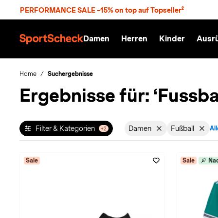
S
PERFORMANCE SALE -15% on top auf Topseller²
p
r
n
Damen
Herren
Kinder
Ausr
g
S
e
p
z
o
u
r
Home
Suchergebnisse
m
t
Ergebnisse für:
‘Fussba
H
S
a
c
u
h
p
e
t
c
Filter & Kategorien
Damen
Fußball
All
+2
Filter aktiv für Geschl
Filter akt
k
n
h
a
Sale
Sale
Nac
t