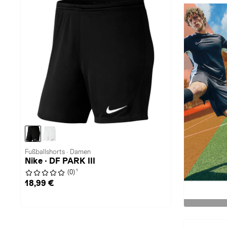
Fußballshorts · Damen
Nike · DF PARK III
1
(0)
18,99 €