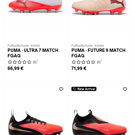
Fußballschuhe · Kinder
Fußballschuhe · Kinder
PUMA · ULTRA 7 MATCH
PUMA · FUTURE 9 MATCH
FGAG
FGAG
1
1
(0)
(0)
66,99 €
71,99 €
New Arrival