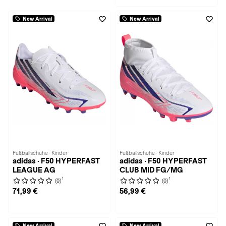
New Arrival
New Arrival
Fußballschuhe · Kinder
Fußballschuhe · Kinder
adidas · F50 HYPERFAST
adidas · F50 HYPERFAST
LEAGUE AG
CLUB MID FG/MG
1
1
(0)
(0)
71,99 €
56,99 €
New Arrival
New Arrival