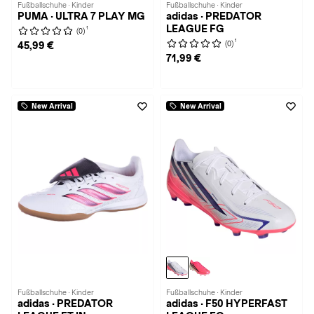
Fußballschuhe · Kinder
Fußballschuhe · Kinder
PUMA · ULTRA 7 PLAY MG
adidas · PREDATOR
LEAGUE FG
1
(0)
1
(0)
45,99 €
71,99 €
New Arrival
New Arrival
Fußballschuhe · Kinder
Fußballschuhe · Kinder
adidas · PREDATOR
adidas · F50 HYPERFAST