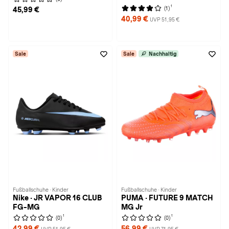
1
(1)
45,99 €
40,99 €
UVP 51,95 €
Sale
Sale
Nachhaltig
Fußballschuhe · Kinder
Fußballschuhe · Kinder
Nike · JR VAPOR 16 CLUB
PUMA · FUTURE 9 MATCH
FG-MG
MG Jr
1
1
(0)
(0)
42,99 €
56,99 €