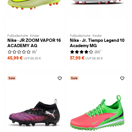
Fußballschuhe · Kinder
Fußballschuhe · Kinder
Nike · JR ZOOM VAPOR 16
Nike · Jr. Tiempo Legend 10
ACADEMY AG
Academy MG
1
1
(0)
(22)
45,99 €
37,99 €
UVP 66,95 €
UVP 66,95 €
Sale
Sale