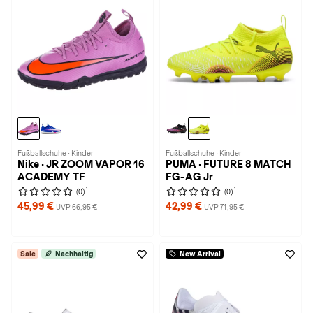
Fußballschuhe · Kinder
Fußballschuhe · Kinder
Nike · JR ZOOM VAPOR 16
PUMA · FUTURE 8 MATCH
ACADEMY TF
FG-AG Jr
1
1
(0)
(0)
45,99 €
42,99 €
UVP 66,95 €
UVP 71,95 €
Sale
Nachhaltig
New Arrival