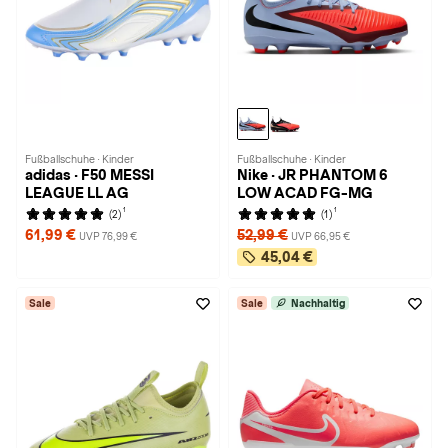
Fußballschuhe · Kinder
Fußballschuhe · Kinder
adidas · F50 MESSI
Nike · JR PHANTOM 6
LEAGUE LL AG
LOW ACAD FG-MG
1
1
(2)
(1)
61,99 €
52,99 €
UVP 76,99 €
UVP 66,95 €
45,04 €
Sale
Sale
Nachhaltig