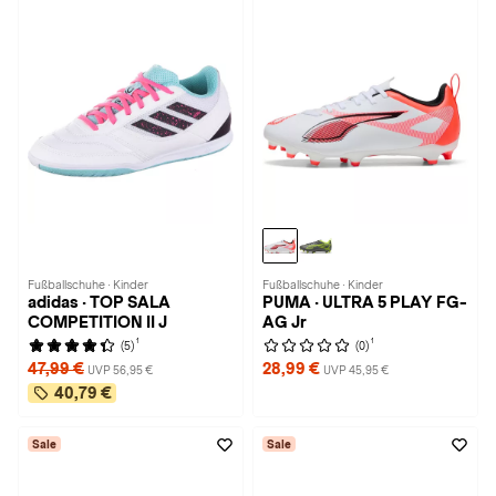
Fußballschuhe · Kinder
Fußballschuhe · Kinder
adidas · TOP SALA
PUMA · ULTRA 5 PLAY FG-
COMPETITION II J
AG Jr
1
1
(5)
(0)
47,99 €
28,99 €
UVP 56,95 €
UVP 45,95 €
40,79 €
Sale
Sale