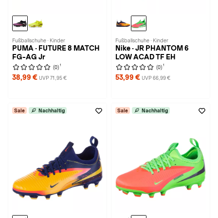
Fußballschuhe · Kinder
Fußballschuhe · Kinder
PUMA · FUTURE 8 MATCH
Nike · JR PHANTOM 6
FG-AG Jr
LOW ACAD TF EH
1
1
(0)
(0)
38,99 €
53,99 €
UVP 71,95 €
UVP 66,99 €
Sale
Nachhaltig
Sale
Nachhaltig