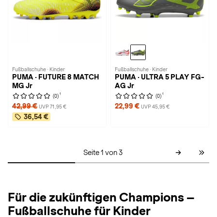
Fußballschuhe · Kinder
Fußballschuhe · Kinder
PUMA · FUTURE 8 MATCH
PUMA · ULTRA 5 PLAY FG-
MG Jr
AG Jr
1
1
(0)
(0)
42,99 €
22,99 €
UVP 71,95 €
UVP 45,95 €
36,54 €
Seite 1 von 3
Für die zukünftigen Champions –
Fußballschuhe für Kinder