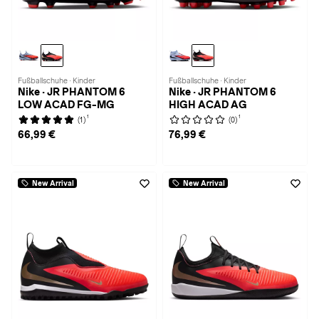
Fußballschuhe · Kinder
Fußballschuhe · Kinder
Nike · JR PHANTOM 6
Nike · JR PHANTOM 6
LOW ACAD FG-MG
HIGH ACAD AG
1
1
(1)
(0)
66,99 €
76,99 €
New Arrival
New Arrival