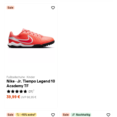
Sale
Fußballschuhe · Kinder
Nike · Jr. Tiempo Legend 10
Academy TF
1
(21)
39,99 €
UVP 66,95 €
Sale
-15% extra²
Sale
Nachhaltig