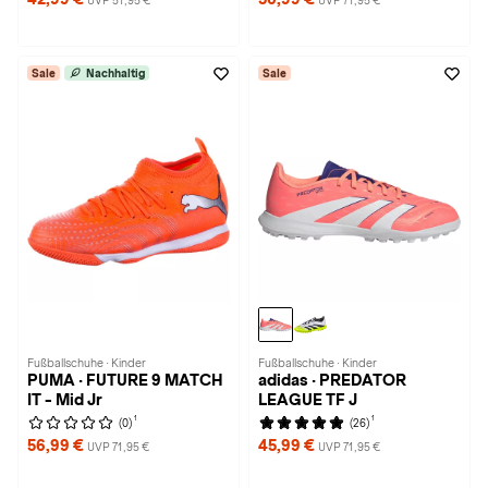
UVP 51,95 €
UVP 71,95 €
Sale
Nachhaltig
Sale
Fußballschuhe · Kinder
Fußballschuhe · Kinder
PUMA · FUTURE 9 MATCH
adidas · PREDATOR
IT - Mid Jr
LEAGUE TF J
1
1
(0)
(26)
56,99 €
45,99 €
UVP 71,95 €
UVP 71,95 €