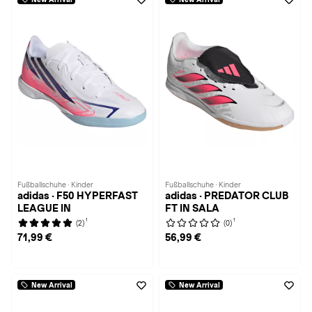
Fußballschuhe · Kinder
Fußballschuhe · Kinder
adidas · F50 HYPERFAST
adidas · PREDATOR CLUB
LEAGUE IN
FT IN SALA
1
1
(2)
(0)
71,99 €
56,99 €
New Arrival
New Arrival