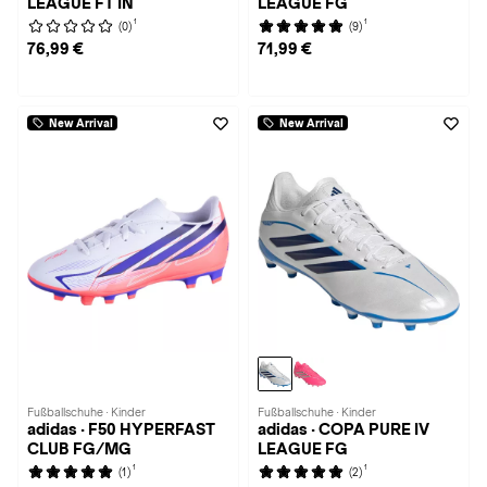
LEAGUE FT IN
LEAGUE FG
1
1
(0)
(9)
76,99 €
71,99 €
New Arrival
New Arrival
Fußballschuhe · Kinder
Fußballschuhe · Kinder
adidas · F50 HYPERFAST
adidas · COPA PURE IV
CLUB FG/MG
LEAGUE FG
1
1
(1)
(2)