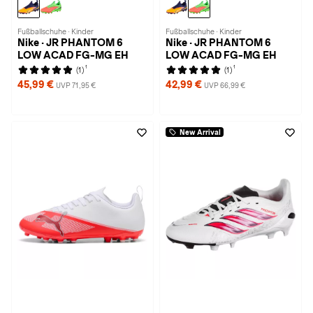
Fußballschuhe · Kinder
Fußballschuhe · Kinder
Nike · JR PHANTOM 6
Nike · JR PHANTOM 6
LOW ACAD FG-MG EH
LOW ACAD FG-MG EH
1
1
(1)
(1)
45,99 €
42,99 €
UVP 71,95 €
UVP 66,99 €
New Arrival