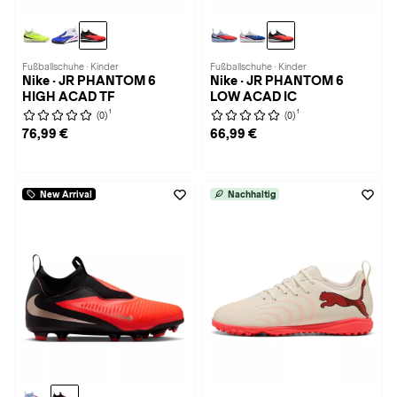
Fußballschuhe · Kinder
Fußballschuhe · Kinder
Nike · JR PHANTOM 6
Nike · JR PHANTOM 6
HIGH ACAD TF
LOW ACAD IC
1
1
(0)
(0)
76,99 €
66,99 €
New Arrival
Nachhaltig