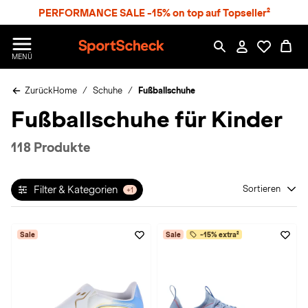
S
PERFORMANCE SALE -15% on top auf Topseller²
p
r
n
S
MENÜ
g
p
e
o
z
Zurück
Home
Schuhe
Fußballschuhe
r
u
t
Fußballschuhe für Kinder
m
S
H
c
a
h
118 Produkte
u
e
p
c
t
k
Filter & Kategorien
Sortieren
+1
n
h
a
Sale
Sale
-15% extra²
t