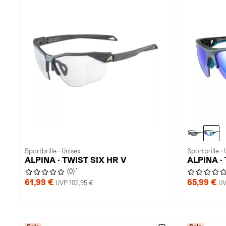
Sportbrille · Unisex
Sportbrille · 
ALPINA · TWIST SIX HR V
ALPINA ·
1
(0)
61,99 €
65,99 €
UVP 102,95 €
UV