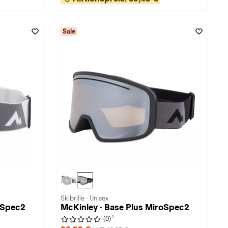
Sale
Skibrille · Unisex
oSpec2
McKinley · Base Plus MiroSpec2
1
(0)