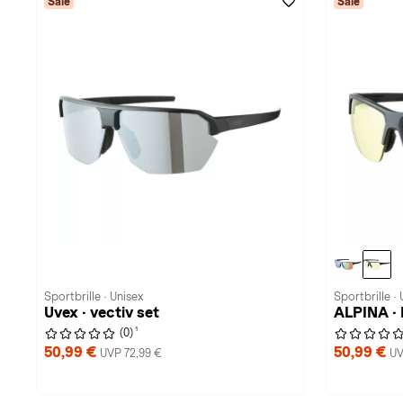
Sale
Sale
Sportbrille · Unisex
Sportbrille · 
Uvex · vectiv set
ALPINA ·
1
(0)
50,99 €
50,99 €
UVP 72,99 €
UV