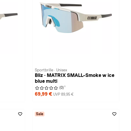
Sportbrille · Unisex
Bliz · MATRIX SMALL-Smoke w ice
blue multi
1
(0)
69,99 €
UVP 89,95 €
Sale