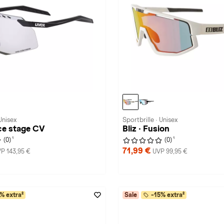
Unisex
Sportbrille · Unisex
ce stage CV
Bliz · Fusion
1
1
(0)
(0)
71,99 €
P 143,95 €
UVP 99,95 €
% extra²
Sale
-15% extra²