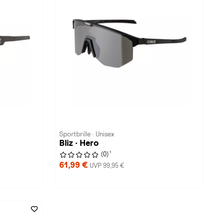
Sportbrille · Unisex
Bliz · Hero
1
(0)
61,99 €
UVP 99,95 €