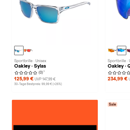
Sportbrille · Unisex
Sportbrille · 
Oakley · Sylas
Oakley ·
1
(0)
125,99 €
234,99 €
UVP 147,99 €
30-Tage Bestpreis: 99,99 € (+26%)
Sale