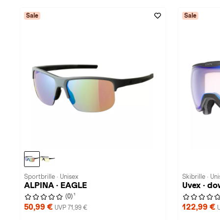
Sale
Sale
Sportbrille · Unisex
Skibrille · Un
ALPINA · EAGLE
Uvex · do
1
(0)
50,99 €
122,99 €
UVP 71,99 €