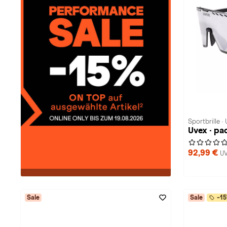
Sportbrille · 
Uvex · pa
92,99 €
UV
Sale
Sale
-15