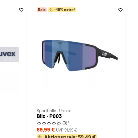
Sale
-15% extra²
Sportbrille · Unisex
Bliz · P003
1
(0)
69,99 €
UVP 91,99 €
Aktionspreis:
59,49 €