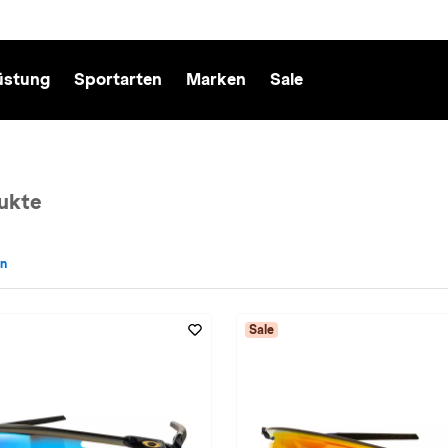
üstung
Sportarten
Marken
Sale
ukte
en
cht: Herren entfernen
Sale