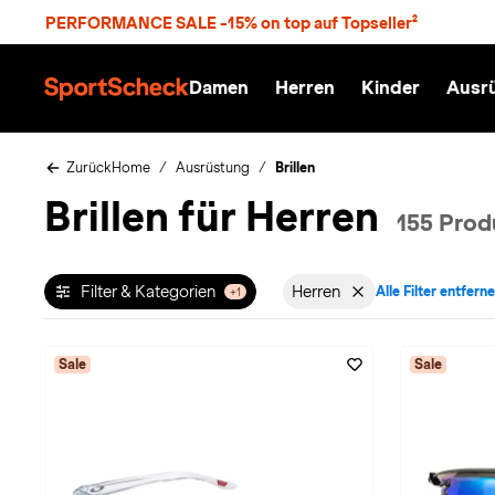
S
PERFORMANCE SALE -15% on top auf Topseller²
p
r
n
Damen
Herren
Kinder
Ausr
g
S
e
p
z
o
u
r
Zurück
Home
Ausrüstung
Brillen
m
t
Brillen für Herren
H
S
155 Prod
a
c
u
h
p
e
t
c
Filter & Kategorien
Herren
Alle Filter entfern
+1
Filter aktiv für Geschle
k
n
h
a
Sale
Sale
t