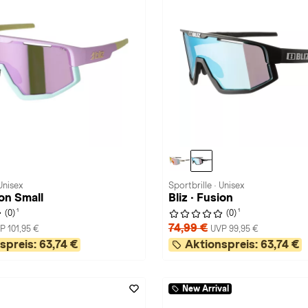
Unisex
Sportbrille · Unisex
ion Small
Bliz · Fusion
1
1
(0)
(0)
74,99 €
P 101,95 €
UVP 99,95 €
spreis:
63,74 €
Aktionspreis:
63,74 €
New Arrival