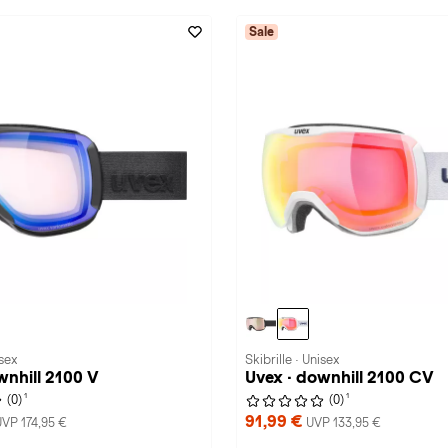
Sale
isex
Skibrille · Unisex
wnhill 2100 V
Uvex · downhill 2100 CV
1
1
(0)
(0)
91,99 €
UVP 174,95 €
UVP 133,95 €