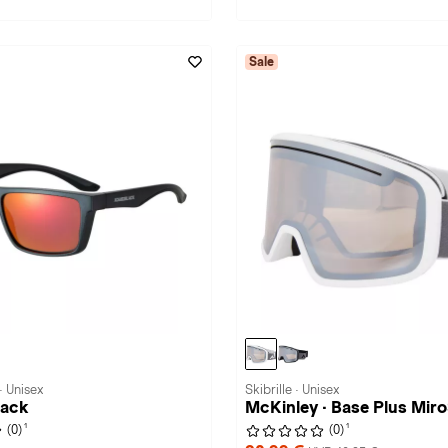
Sale
· Unisex
Skibrille · Unisex
lack
McKinley · Base Plus Mir
1
1
(0)
(0)