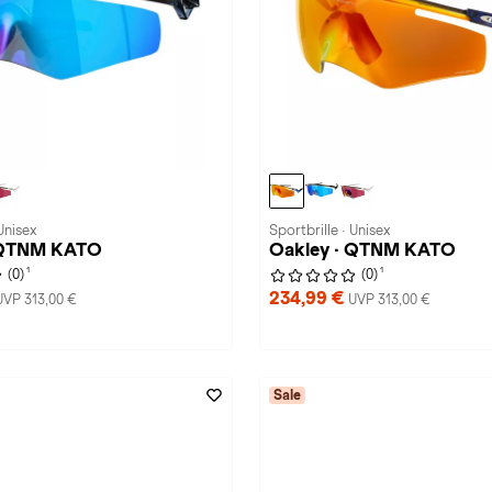
Unisex
Sportbrille · Unisex
 QTNM KATO
Oakley · QTNM KATO
1
1
(0)
(0)
234,99 €
UVP 313,00 €
UVP 313,00 €
Sale