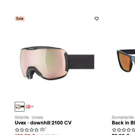
Sale
Skibrille · Unisex
Sonnenbrille 
Uvex · downhill 2100 CV
Back in B
1
(0)