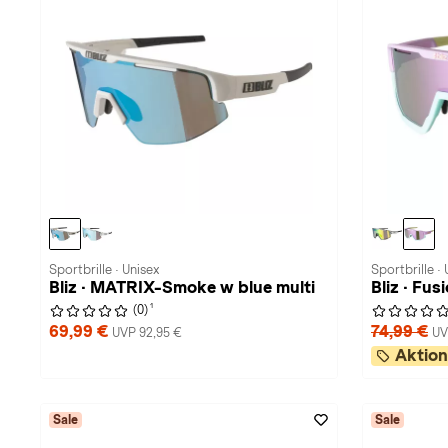
Sportbrille · Unisex
Sportbrille · 
Bliz · MATRIX-Smoke w blue multi
Bliz · Fus
1
(0)
69,99 €
74,99 €
UVP 92,95 €
UV
Aktion
Sale
Sale