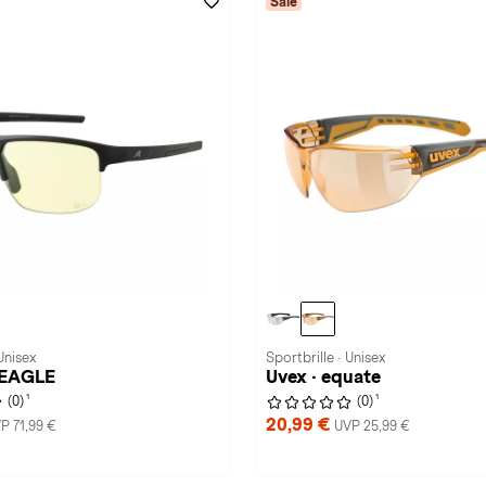
Sale
Unisex
Sportbrille · Unisex
 EAGLE
Uvex · equate
1
1
(0)
(0)
20,99 €
P 71,99 €
UVP 25,99 €