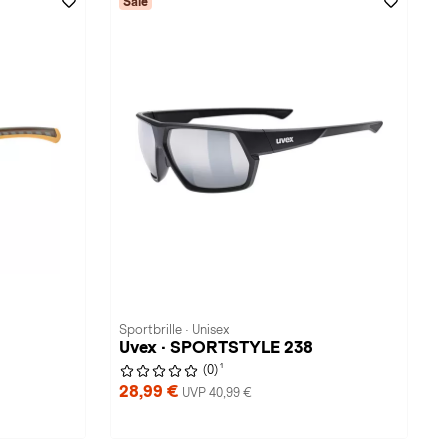
Sale
Sportbrille · Unisex
Uvex · SPORTSTYLE 238
1
(0)
28,99 €
UVP 40,99 €