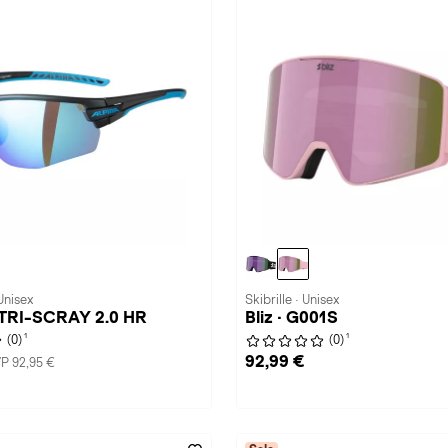
Unisex
Skibrille · Unisex
 TRI-SCRAY 2.0 HR
Bliz · G001S
1
1
(0)
(0)
92,99 €
P 92,95 €