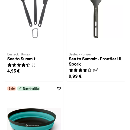
Besteck · Unisex
Besteck · Unisex
Sea to Summit
Sea to Summit · Frontier UL
Spork
1
(6)
1
(5)
4,95 €
9,99 €
Sale
Nachhaltig