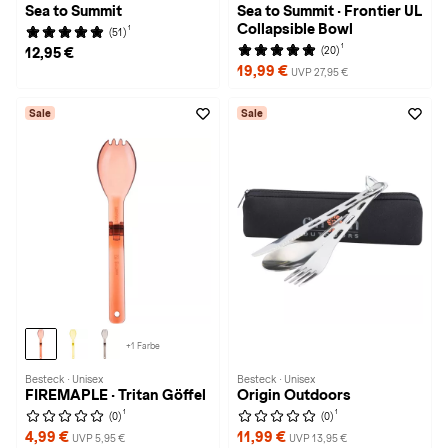
Sea to Summit
Sea to Summit · Frontier UL
Collapsible Bowl
1
(51)
1
(20)
12,95 €
19,99 €
UVP 27,95 €
Sale
Sale
+1 Farbe
Besteck · Unisex
Besteck · Unisex
FIREMAPLE · Tritan Göffel
Origin Outdoors
1
1
(0)
(0)
4,99 €
11,99 €
UVP 5,95 €
UVP 13,95 €