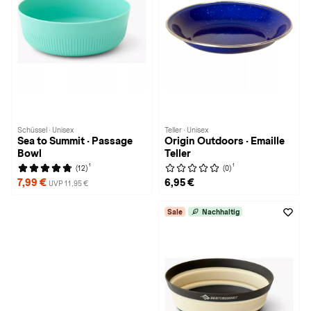
Schüssel · Unisex
Teller · Unisex
Sea to Summit · Passage
Origin Outdoors · Emaille
Bowl
Teller
1
1
(12)
(0)
7,99 €
6,95 €
UVP 11,95 €
Sale
Nachhaltig