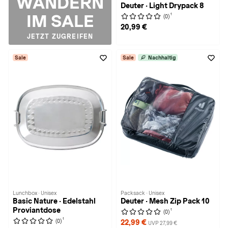
WANDERN
Deuter · Light Drypack 8
IM SALE
1
(0)
20,99 €
JETZT ZUGREIFEN
Sale
Sale
Nachhaltig
Lunchbox · Unisex
Packsack · Unisex
Basic Nature · Edelstahl
Deuter · Mesh Zip Pack 10
Proviantdose
1
(0)
1
(0)
22,99 €
UVP 27,99 €