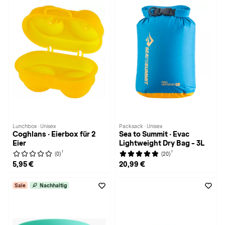
Lunchbox · Unisex
Packsack · Unisex
Coghlans · Eierbox für 2
Sea to Summit · Evac
Eier
Lightweight Dry Bag - 3L
1
1
(0)
(20)
5,95 €
20,99 €
Sale
Nachhaltig