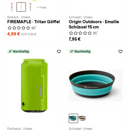
+1 Farbe
Besteck · Unisex
Schüssel · Unisex
FIREMAPLE · Tritan Göffel
Origin Outdoors · Emaille
Schüssel 15 cm
1
(0)
1
(0)
4,99 €
UVP 5,95 €
7,95 €
Nachhaltig
Nachhaltig
Packsack · Unisex
Schüssel · Unisex