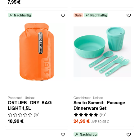
7,95 €
Nachhaltig
Sale
Nachhaltig
Packsack · Unisex
Geschirrset · Unisex
ORTLIEB · DRY-BAG
Sea to Summit · Passage
LIGHT 1,5L
Dinnerware Set
1
1
(0)
(11)
18,99 €
24,99 €
UVP 30,95 €
Nachhaltig