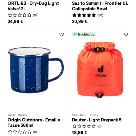
ORTLIEB · Dry-Bag Light
Sea to Summit · Frontier UL
Valve12L
Collapsible Bowl
1
1
(0)
(20)
24,99 €
20,99 €
Nachhaltig
Tasse · Unisex
Packsack · Unisex
Origin Outdoors · Emaille
Deuter · Light Drypack 5
Tasse 360ml
1
(0)
1
(0)
18,99 €