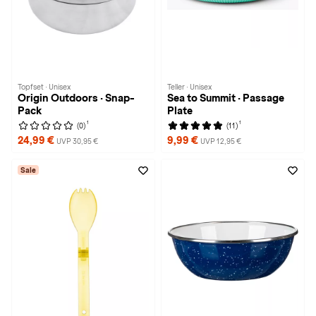
Topfset · Unisex
Teller · Unisex
Origin Outdoors · Snap-
Sea to Summit · Passage
Pack
Plate
1
1
(0)
(11)
24,99 €
9,99 €
UVP 30,95 €
UVP 12,95 €
Sale