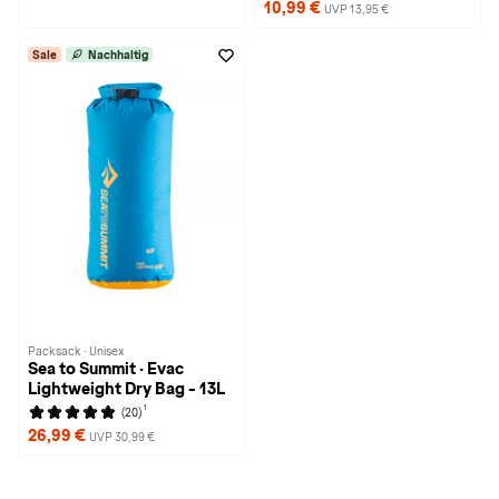
10,99 €
UVP 13,95 €
Sale
Nachhaltig
Packsack · Unisex
Sea to Summit · Evac
Lightweight Dry Bag - 13L
1
(20)
26,99 €
UVP 30,99 €