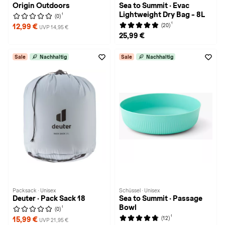
Origin Outdoors
Sea to Summit · Evac
Lightweight Dry Bag - 8L
1
(0)
1
(20)
12,99 €
UVP 14,95 €
25,99 €
Sale
Nachhaltig
Sale
Nachhaltig
Packsack · Unisex
Schüssel · Unisex
Deuter · Pack Sack 18
Sea to Summit · Passage
Bowl
1
(0)
1
(12)
15,99 €
UVP 21,95 €