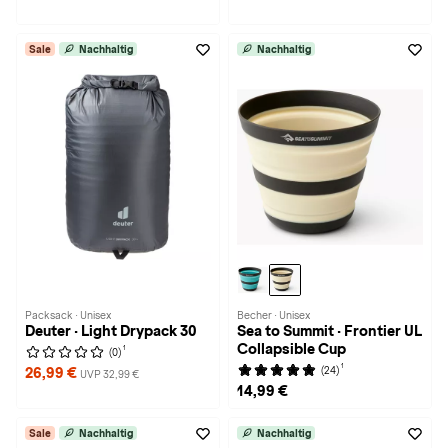
Sale
Nachhaltig
Nachhaltig
Packsack · Unisex
Becher · Unisex
Deuter · Light Drypack 30
Sea to Summit · Frontier UL
Collapsible Cup
1
(0)
1
(24)
26,99 €
UVP 32,99 €
14,99 €
Sale
Nachhaltig
Nachhaltig