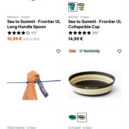
Besteck · Unisex
Becher · Unisex
Sea to Summit · Frontier UL
Sea to Summit · Frontier UL
Long Handle Spoon
Collapsible Cup
1
1
(11)
(24)
10,99 €
14,99 €
UVP 13,95 €
Sale
Nachhaltig
Wäscheleine · Unisex
Schüssel · Unisex