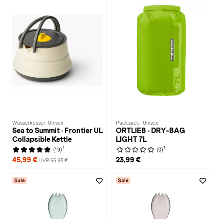
Wasserkessel · Unisex
Packsack · Unisex
Sea to Summit · Frontier UL
ORTLIEB · DRY-BAG
Collapsible Kettle
LIGHT 7L
1
1
(19)
(0)
45,99 €
23,99 €
UVP 66,95 €
Sale
Sale