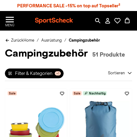
S
PERFORMANCE SALE -15% on top auf Topseller²
p
r
n
S
MENÜ
g
p
e
o
z
Zurück
Home
Ausrüstung
Campingzubehör
r
u
t
Campingzubehör
m
S
51 Produkte
H
c
a
h
u
e
p
Filter & Kategorien
Sortieren
+1
c
t
k
n
Sale
Sale
Nachhaltig
h
a
t