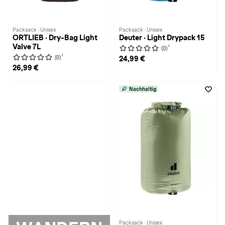
Packsack · Unisex
Packsack · Unisex
ORTLIEB · Dry-Bag Light
Deuter · Light Drypack 15
Valve 7L
1
(0)
1
(0)
24,99 €
26,99 €
Nachhaltig
Packsack · Unisex