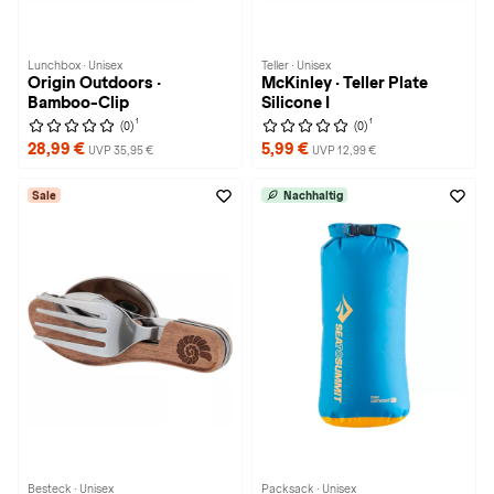
Lunchbox · Unisex
Teller · Unisex
Origin Outdoors ·
McKinley · Teller Plate
Bamboo-Clip
Silicone I
1
1
(0)
(0)
28,99 €
5,99 €
UVP 35,95 €
UVP 12,99 €
Sale
Nachhaltig
Besteck · Unisex
Packsack · Unisex