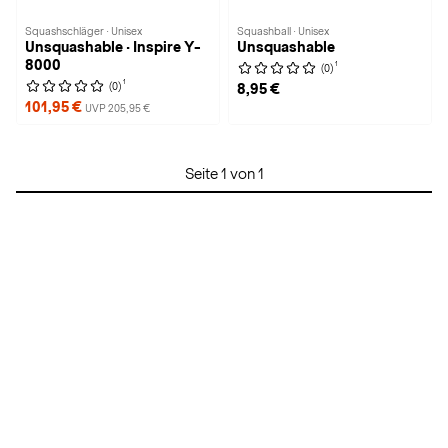
Squashschläger · Unisex
Squashball · Unisex
Unsquashable · Inspire Y-
Unsquashable
8000
1
(0)
1
(0)
8,95 €
101,95 €
UVP 205,95 €
Seite 1 von 1