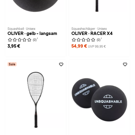
Squashball · Unisex
Squashschläger · Unisex
OLIVER · gelb - langsam
OLIVER · RACER X4
1
1
(0)
(0)
3,95 €
54,99 €
UVP 99,95 €
Sale