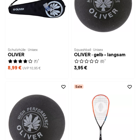
Schutzhülle · Unisex
Squashball · Unisex
OLIVER
OLIVER · gelb - langsam
1
1
(1)
(0)
8,99 €
3,95 €
UVP 10,95 €
Sale