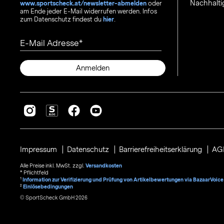
Nachhalti
www.sportscheck.at/newsletter-abmelden
oder
am Ende jeder E-Mail widerrufen werden. Infos
zum Datenschutz findest du
hier
.
E-Mail Adresse
Anmelden
Impressum
Datenschutz
Barrierefreiheitserklärung
AG
Alle Preise inkl. MwSt. zzgl.
Versandkosten
* Pflichtfeld
1
Information zur Verifizierung und Prüfung von Artikelbewertungen via BazaarVoice
²
Einlösebedingungen
© SportScheck GmbH 2026