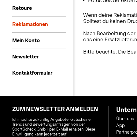
Fotos des defekten A
Retoure
Wenn deine Reklamation
Solltest du keinen Dru
Reklamationen
Nach Bearbeitung der R
das eine Ersatzlieferu
Mein Konto
Bitte beachte: Die Bea
Newsletter
Kontaktformular
ZUM NEWSLETTER ANMELDEN
Unter
Über uns
Ich möchte zukünftig Angebote, Gutscheine,
Trends und Bewertungsanfragen von der
App
SportScheck GmbH per E-Mail erhalten. Diese
Partnerp
Einwilligung kann jederzeit auf