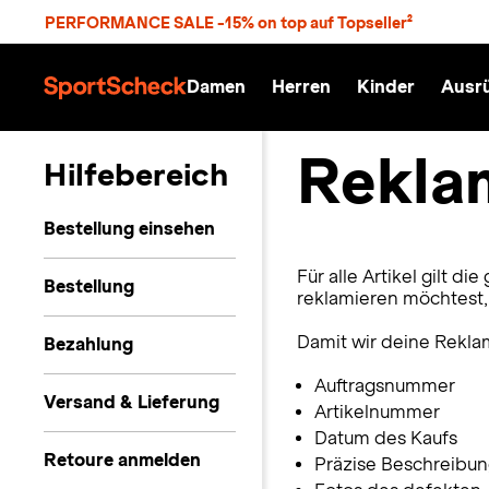
S
PERFORMANCE SALE -15% on top auf Topseller²
p
r
n
Damen
Herren
Kinder
Ausr
g
S
e
p
z
o
Rekla
u
r
Hilfebereich
m
t
H
S
a
c
Bestellung einsehen
u
h
p
e
Für alle Artikel gilt d
t
c
Bestellung
reklamieren möchtest,
k
n
h
Damit wir deine Reklam
Bezahlung
a
Auftragsnummer
t
Versand & Lieferung
Artikelnummer
Datum des Kaufs
Retoure anmelden
Präzise Beschreibun