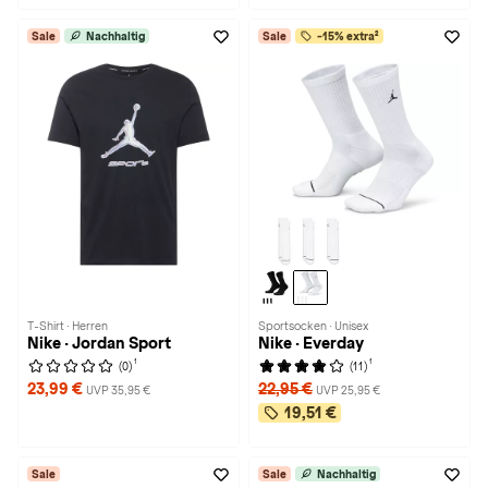
Sale
Nachhaltig
Sale
-15% extra²
T-Shirt · Herren
Sportsocken · Unisex
Nike · Jordan Sport
Nike · Everday
1
1
(0)
(11)
23,99 €
22,95 €
UVP 35,95 €
UVP 25,95 €
19,51 €
Sale
Sale
Nachhaltig