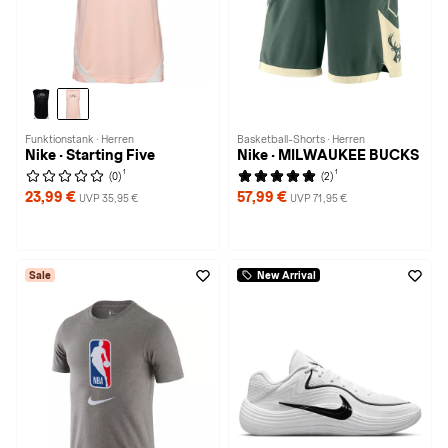
Funktionstank · Herren
Basketball-Shorts · Herren
Nike · Starting Five
Nike · MILWAUKEE BUCKS
1
1
(0)
(2)
23,99 €
57,99 €
UVP 35,95 €
UVP 71,95 €
Sale
New Arrival