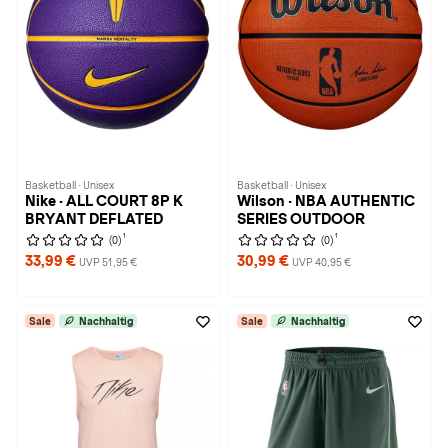
Basketball · Unisex
Basketball · Unisex
Nike · ALL COURT 8P K
Wilson · NBA AUTHENTIC
BRYANT DEFLATED
SERIES OUTDOOR
1
1
(0)
(0)
33,99 €
30,99 €
UVP 51,95 €
UVP 40,95 €
Sale
Nachhaltig
Sale
Nachhaltig