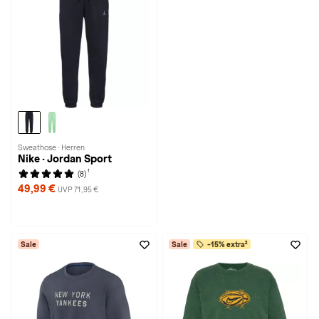
Sweathose · Herren
Nike · Jordan Sport
1
(8)
49,99 €
UVP 71,95 €
Sale
Sale
-15% extra²