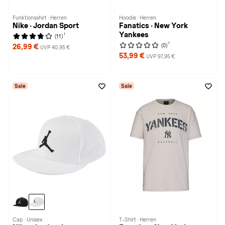
Funktionsshirt · Herren
Hoodie · Herren
Nike · Jordan Sport
Fanatics · New York
Yankees
1
(11)
1
(0)
26,99 €
UVP 40,95 €
53,99 €
UVP 97,95 €
Sale
Sale
Cap · Unisex
T-Shirt · Herren