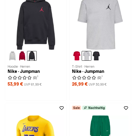
Hoodie · Herren
T-Shirt · Herren
Nike · Jumpman
Nike · Jumpman
1
1
(0)
(0)
53,99 €
26,99 €
UVP 61,99 €
UVP 30,99 €
Sale
Nachhaltig