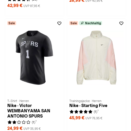
26,99 €
UVP 40,95 €
42,99 €
UVP 87,95 €
Sale
Sale
Nachhaltig
T-Shirt · Herren
Trainingsjacke · Herren
Nike · Victor
Nike · Starting Five
WEMBANYAMA SAN
1
(1)
ANTONIO SPURS
45,99 €
UVP 76,95 €
1
(1)
24,99 €
UVP 35,95 €