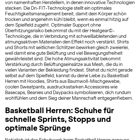
von namenhaften Herstellern, in denen innovative Technologien
stecken. Die Dri-FIT-Technologie stellt ein optimales
Feuchtigkeitsmanagement bereit, damit dein Körper schön
trocken und angenehm kühl bleibt, wenn es einmal hitzig auf
dem Spielfeld zugeht. Optimaler Support ohne
Überhitzungsrisiko bekommst du mit der Heatgear©-
Technologie, die in Verbindung mit schweißableitenden und
atmungsaktiven Materialien den Effekt noch verstärkt. Shirts
und Shorts mit seitlichen Schlitzen bewirken gleich zweierlei,
weil damit eine gute Belüftung und viel Bewegungsfreiheit
gewährleistet sind. Die hohe Atmungsaktivität bekommt
Verstärkung durch Belüftungseinsätze aus Mesh, die du in
vielen Varianten der Bekleidung findest. Stehst du nicht gerade
selbst auf dem Spielfeld, kannst du deine Liebe zu Basketball
Herren mit Hoodies, Shirts aus Baumwoll-Mischgewebe,
coolen Sweatpants, ausdrucksstarken Accessoires wie
Basecaps, Beanies und Daypacks symbolisieren, dich rundum
wohlfühlen und dem Sieg deiner Mannschaft entgegenfiebern.
Basketball Herren: Schuhe für
schnelle Sprints, Stopps und
optimale Sprünge