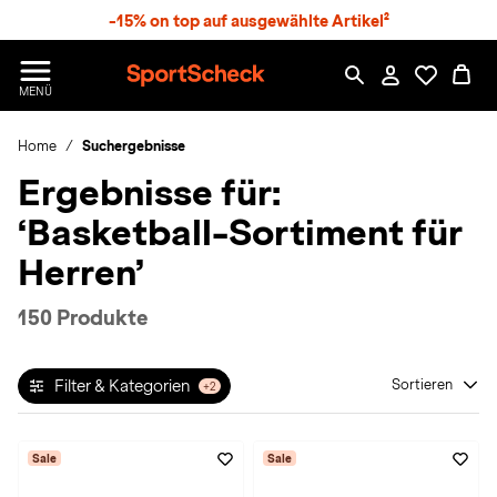
S
-15% on top auf ausgewählte Artikel²
p
r
n
S
MENÜ
g
p
e
o
z
Home
Suchergebnisse
r
u
t
Ergebnisse für:
m
S
H
c
‘Basketball-Sortiment für
a
h
u
e
Herren’
p
c
t
k
150 Produkte
n
h
a
Filter & Kategorien
Sortieren
+2
t
Sale
Sale