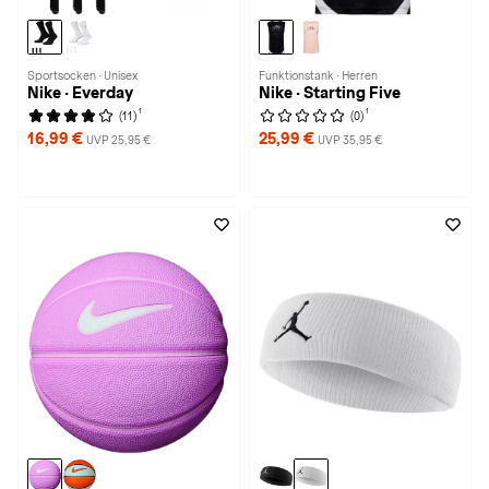
Sportsocken · Unisex
Funktionstank · Herren
Nike · Everday
Nike · Starting Five
1
1
(11)
(0)
16,99 €
25,99 €
UVP 25,95 €
UVP 35,95 €