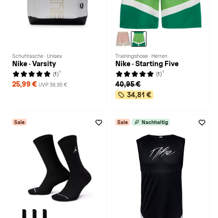
Schuhtasche · Unisex
Trainingshose · Herren
Nike · Varsity
Nike · Starting Five
1
1
(1)
(1)
25,99 €
40,95 €
UVP 38,95 €
34,81 €
Sale
Sale
Nachhaltig