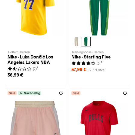
T-Shirt · Herren
Trainingshose · Herren
Nike · Luka Dončić Los
Nike · Starting Five
Angeles Lakers NBA
1
(3)
1
(2)
57,99 €
UVP 71,95 €
36,99 €
Sale
Nachhaltig
Sale