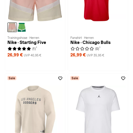
Trainingshose · Herren
Fanshirt · Herren
Nike · Starting Five
Nike · Chicago Bulls
1
1
(1)
(0)
26,99 €
26,99 €
UVP 40,95 €
UVP 35,95 €
Sale
Sale