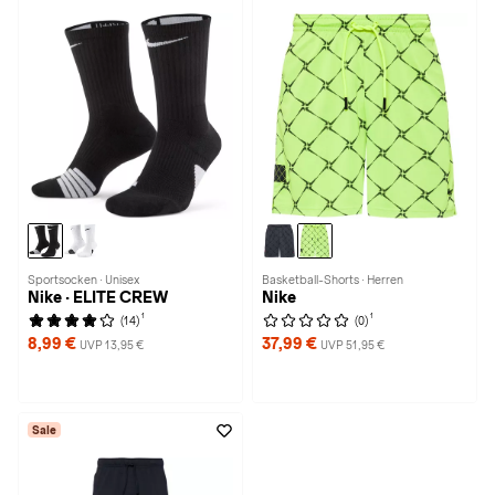
Sportsocken · Unisex
Basketball-Shorts · Herren
Nike · ELITE CREW
Nike
1
1
(14)
(0)
8,99 €
37,99 €
UVP 13,95 €
UVP 51,95 €
Sale