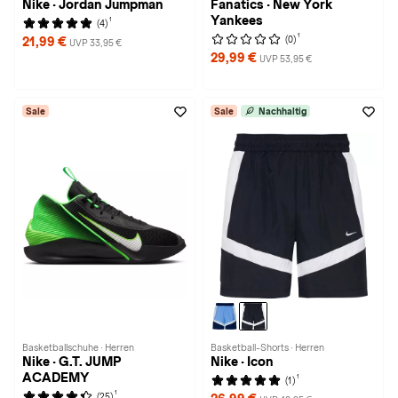
Nike · Jordan Jumpman
Fanatics · New York
Yankees
1
(4)
1
(0)
21,99 €
UVP 33,95 €
29,99 €
UVP 53,95 €
Sale
Sale
Nachhaltig
Basketballschuhe · Herren
Basketball-Shorts · Herren
Nike · G.T. JUMP
Nike · Icon
ACADEMY
1
(1)
1
(25)