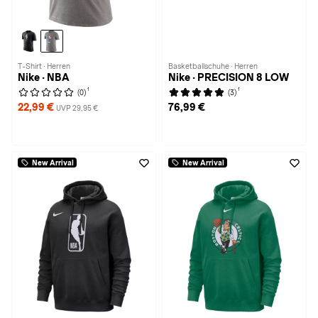
T-Shirt · Herren
Basketballschuhe · Herren
Nike · NBA
Nike · PRECISION 8 LOW
1
1
(0)
(3)
22,99 €
76,99 €
UVP 29,95 €
New Arrival
New Arrival