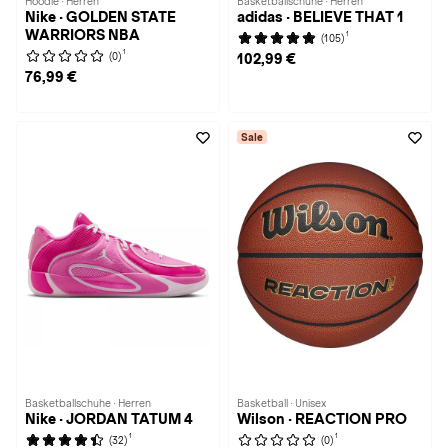
Hoodie · Herren
Basketballschuhe · Herren
Nike · GOLDEN STATE
adidas · BELIEVE THAT 1
WARRIORS NBA
1
(105)
1
(0)
102,99 €
76,99 €
Sale
Basketballschuhe · Herren
Basketball · Unisex
Nike · JORDAN TATUM 4
Wilson · REACTION PRO
1
1
(32)
(0)