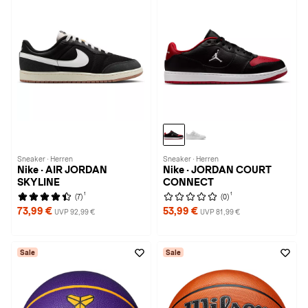
Sneaker · Herren
Sneaker · Herren
Nike · AIR JORDAN
Nike · JORDAN COURT
SKYLINE
CONNECT
1
1
(7)
(0)
73,99 €
53,99 €
UVP 92,99 €
UVP 81,99 €
Sale
Sale