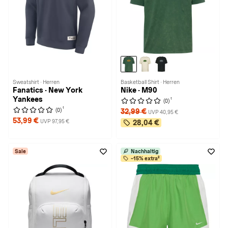
Sweatshirt · Herren
Basketball Shirt · Herren
Fanatics · New York
Nike · M90
Yankees
1
(0)
1
(0)
32,99 €
UVP 40,95 €
53,99 €
UVP 97,95 €
28,04 €
Sale
Nachhaltig
-15% extra²