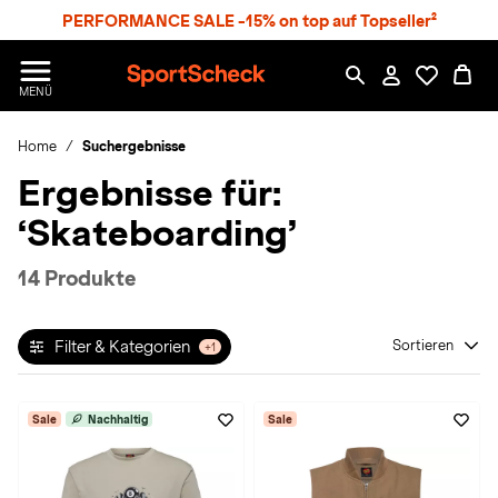
S
PERFORMANCE SALE -15% on top auf Topseller²
p
r
n
S
MENÜ
g
p
e
o
z
Home
Suchergebnisse
r
u
t
Ergebnisse für:
m
S
H
c
‘Skateboarding’
a
h
u
e
p
c
14 Produkte
t
k
n
h
Filter & Kategorien
Sortieren
+1
a
t
Sale
Nachhaltig
Sale