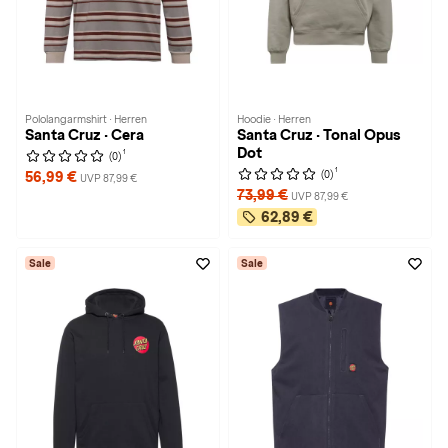
Pololangarmshirt · Herren
Hoodie · Herren
Santa Cruz · Cera
Santa Cruz · Tonal Opus
Dot
1
(0)
1
(0)
56,99 €
UVP 87,99 €
73,99 €
UVP 87,99 €
62,89 €
Sale
Sale