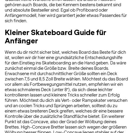
gehören auch Boards, die bei Kennern bestens bekannt sind
und absolute Bestseller sind. Egal ob Profiboard oder
Anfängermodell, hier wird garantiert jeder etwas Passendes für
sich finden.
Kleiner Skateboard Guide für
Anfänger
Wenn du dir nicht sicher bist, welches Board das Beste für dich
ist, wollen wir dir hier eine grundsätzliche Entscheidungshilfe
für den Einstieg ins Skateboarding an die Hand geben. Da wäre
zunächst einmal die Größe bzw. Breite deines Boards.
Erwachsene mit durchschnittlicher Größe sollten ein Deck
zwischen 7,5 und 8,5 Zoll Breite wählen. Möchtest du das Board
vor allem als Fortbewegungsmittel nutzen, empfehlen wir ein
etwas schmaleres Deck (unter 8″), da sich diese leichter
kontrollieren lassen und kleinere Tricks schneller zum Erfolg
führen. Möchtest du dich als Vert- oder Rampskater versuchen
und an coolen Tricks und Sprüngen arbeiten, solltest du zu
einem etwas breiteren Deck greifen, welches dir eine bessere
Kontrolle über die zusätzliche Standfläche bietet. Ein weiterer
Punkt ist das Concave, also der Grad der Wölbung deines
Brettes. High-Concave Bretter lassen sich wegen der größeren
Wölbung besser flippen, Low-Concave liegen stabiler auf der