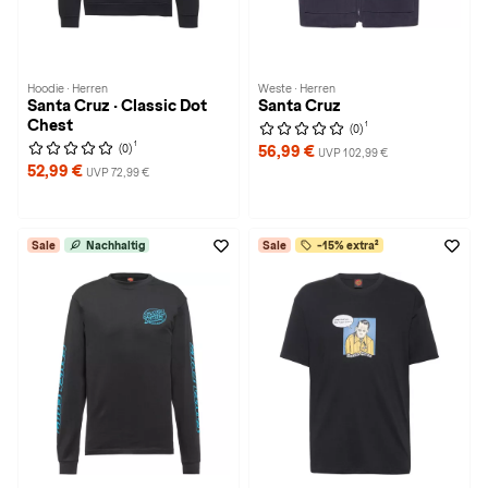
Hoodie · Herren
Weste · Herren
Santa Cruz · Classic Dot
Santa Cruz
Chest
1
(0)
1
(0)
56,99 €
UVP 102,99 €
52,99 €
UVP 72,99 €
Sale
Nachhaltig
Sale
-15% extra²