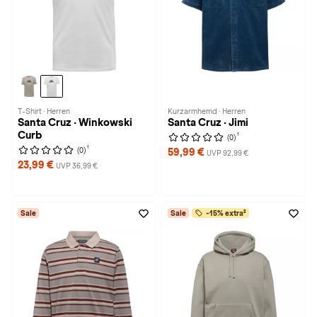
T-Shirt · Herren
Kurzarmhemd · Herren
Santa Cruz · Winkowski
Santa Cruz · Jimi
Curb
1
(0)
1
(0)
59,99 €
UVP 92,99 €
23,99 €
UVP 36,99 €
Sale
Sale
-15% extra²