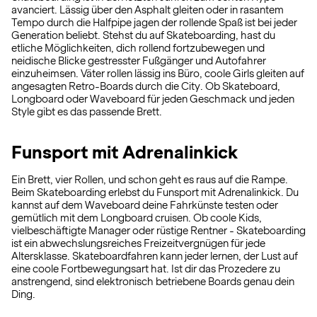
avanciert. Lässig über den Asphalt gleiten oder in rasantem
Tempo durch die Halfpipe jagen der rollende Spaß ist bei jeder
Generation beliebt. Stehst du auf Skateboarding, hast du
etliche Möglichkeiten, dich rollend fortzubewegen und
neidische Blicke gestresster Fußgänger und Autofahrer
einzuheimsen. Väter rollen lässig ins Büro, coole Girls gleiten auf
angesagten Retro-Boards durch die City. Ob Skateboard,
Longboard oder Waveboard für jeden Geschmack und jeden
Style gibt es das passende Brett.
Funsport mit Adrenalinkick
Ein Brett, vier Rollen, und schon geht es raus auf die Rampe.
Beim Skateboarding erlebst du Funsport mit Adrenalinkick. Du
kannst auf dem Waveboard deine Fahrkünste testen oder
gemütlich mit dem Longboard cruisen. Ob coole Kids,
vielbeschäftigte Manager oder rüstige Rentner - Skateboarding
ist ein abwechslungsreiches Freizeitvergnügen für jede
Altersklasse. Skateboardfahren kann jeder lernen, der Lust auf
eine coole Fortbewegungsart hat. Ist dir das Prozedere zu
anstrengend, sind elektronisch betriebene Boards genau dein
Ding.