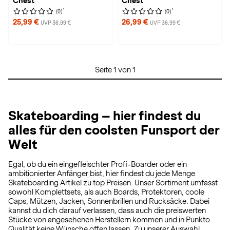
Chest
Chest
1
1
(0)
(0)
25,99 €
26,99 €
UVP 36,99 €
UVP 36,99 €
Seite 1 von 1
Skateboarding – hier findest du
alles für den coolsten Funsport der
Welt
Egal, ob du ein eingefleischter Profi-Boarder oder ein
ambitionierter Anfänger bist, hier findest du jede Menge
Skateboarding Artikel zu top Preisen. Unser Sortiment umfasst
sowohl Komplettsets, als auch Boards, Protektoren, coole
Caps, Mützen, Jacken, Sonnenbrillen und Rucksäcke. Dabei
kannst du dich darauf verlassen, dass auch die preiswerten
Stücke von angesehenen Herstellern kommen und in Punkto
Qualität keine Wünsche offen lassen. Zu unserer Auswahl