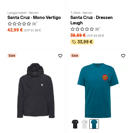
Langarmshirt · Herren
T-Shirt · Herren
Santa Cruz · Mono Vertigo
Santa Cruz · Dressen
Laugh
1
(0)
1
(0)
42,99 €
UVP 51,99 €
39,99 €
UVP 44,99 €
33,99 €
Sale
Sale