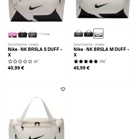
+1 Farbe
Sporttasche · Unisex
Sporttasche · Unisex
Nike · NK BRSLA S DUFF -
Nike · NK BRSLA M DUFF -
X
X
1
1
(0)
(10)
40,99 €
45,99 €