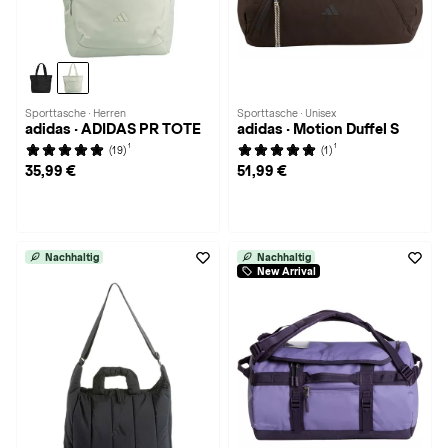
Sporttasche · Herren
Sporttasche · Unisex
adidas · ADIDAS PR TOTE
adidas · Motion Duffel S
1
1
(19)
(1)
35,99 €
51,99 €
Nachhaltig
Nachhaltig
New Arrival