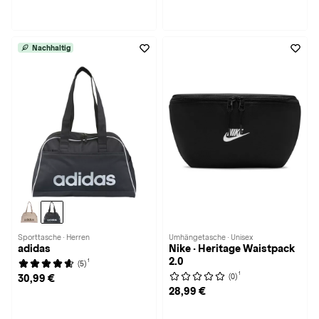
Nachhaltig
Sporttasche · Herren
Umhängetasche · Unisex
adidas
Nike · Heritage Waistpack
2.0
1
(5)
1
(0)
30,99 €
28,99 €