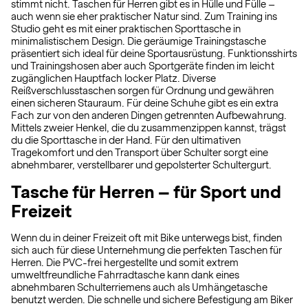
stimmt nicht. Taschen für Herren gibt es in Hülle und Fülle –
auch wenn sie eher praktischer Natur sind. Zum Training ins
Studio geht es mit einer praktischen Sporttasche in
minimalistischem Design. Die geräumige Trainingstasche
präsentiert sich ideal für deine Sportausrüstung. Funktionsshirts
und Trainingshosen aber auch Sportgeräte finden im leicht
zugänglichen Hauptfach locker Platz. Diverse
Reißverschlusstaschen sorgen für Ordnung und gewähren
einen sicheren Stauraum. Für deine Schuhe gibt es ein extra
Fach zur von den anderen Dingen getrennten Aufbewahrung.
Mittels zweier Henkel, die du zusammenzippen kannst, trägst
du die Sporttasche in der Hand. Für den ultimativen
Tragekomfort und den Transport über Schulter sorgt eine
abnehmbarer, verstellbarer und gepolsterter Schultergurt.
Tasche für Herren – für Sport und
Freizeit
Wenn du in deiner Freizeit oft mit Bike unterwegs bist, finden
sich auch für diese Unternehmung die perfekten Taschen für
Herren. Die PVC-frei hergestellte und somit extrem
umweltfreundliche Fahrradtasche kann dank eines
abnehmbaren Schulterriemens auch als Umhängetasche
benutzt werden. Die schnelle und sichere Befestigung am Biker