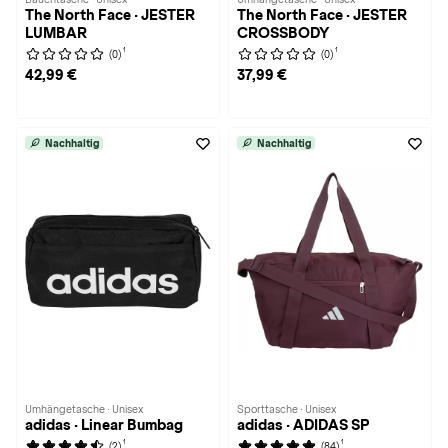
The North Face · JESTER
The North Face · JESTER
LUMBAR
CROSSBODY
1
1
(0)
(0)
42,99 €
37,99 €
Nachhaltig
Nachhaltig
Umhängetasche · Unisex
Sporttasche · Unisex
adidas · Linear Bumbag
adidas · ADIDAS SP
1
1
(2)
(84)