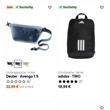
Sale
Nachhaltig
Nachhaltig
Umhängetasche · Unisex
Schuhtasche · Herren
Deuter · Avengo 1.5
adidas · TIRO
1
1
(0)
(7)
22,99 €
18,99 €
UVP 27,99 €