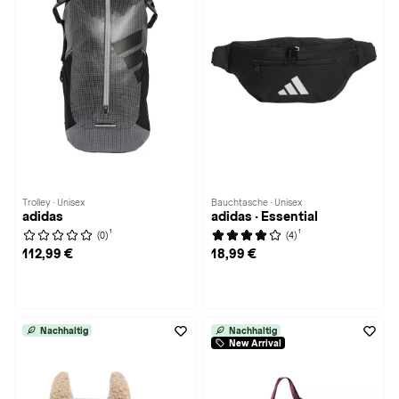
Trolley · Unisex
Bauchtasche · Unisex
adidas
adidas · Essential
1
1
(0)
(4)
112,99 €
18,99 €
Nachhaltig
Nachhaltig
New Arrival