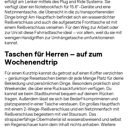
erfolgt am Lenker mittels des Plug and Ride Systems. Sie
verfügt über ein Notebookfach für 15.6''-Geräte und eine
Netzinnentasche, die Übersicht in die zu transportierenden
Dinge bringt Am Hauptfach befindet sich ein wasserdichter
Reißverschluss und auch die aufgesetzte Fronttasche ist mit
einem Reißverschluss versehen. Für den Weg zur Arbeit oder
zur Uni ist diese Fahrradtasche ideal – vor allem, weil du sie mit
wenigen Handgriffen zur Umhängetasche umfunktionieren
kannst.
Taschen für Herren – auf zum
Wochenendtrip
Für einen Kurztrip kannst du getrost auf einen Koffer verzichten
– geräumige Reisetaschen bieten dir jede Menge Platz für deine
Bekleidung und persönlichen Dinge. Besonders praktisch sind
Weekender, die über eine Rucksackfunktion verfügen. Du
kannst sie beim Stadtbummel bequem auf deinem Rücken
tragen. Außerdem lässt sie sich bei Bedarf komprimieren und
platzsparend in einer Tasche verstauen. Ein großes Hauptfach
mit einem 2-Wege-Reißverschluss und ein Netzinnenfach mit
Reißverschluss begeistern mit viel Stauraum. Das
strapazierfähige Obermaterial ist wasserabweisend und selbst
ein Regenschauer kann dem Inhalt nichts anhaben. Weitere