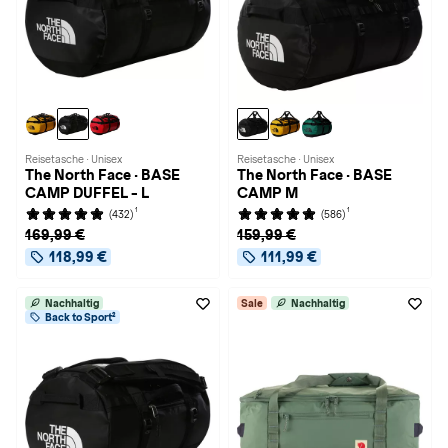
Reisetasche · Unisex
Reisetasche · Unisex
The North Face · BASE
The North Face · BASE
CAMP DUFFEL - L
CAMP M
1
1
(432)
(586)
169,99 €
159,99 €
118,99 €
111,99 €
Nachhaltig
Sale
Nachhaltig
Back to Sport²