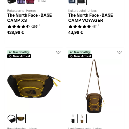
+1 Farbe
Reisetasche · Herren
Kulturbeutel · Unisex
The North Face · BASE
The North Face · BASE
CAMP XS
CAMP VOYAGER
1
1
(299)
(91)
128,99 €
43,99 €
Nachhaltig
Nachhaltig
New Arrival
New Arrival
Bauchtasche · Unisex
Umhängetasche · Unisex