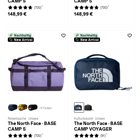
CAMP S
CAMP S
1
1
(700)
(700)
148,99 €
148,99 €
Nachhaltig
Nachhaltig
New Arrival
New Arrival
+5 Farben
Reisetasche · Unisex
Kulturbeutel · Unisex
The North Face · BASE
The North Face · BASE
CAMP S
CAMP VOYAGER
1
1
(700)
(91)