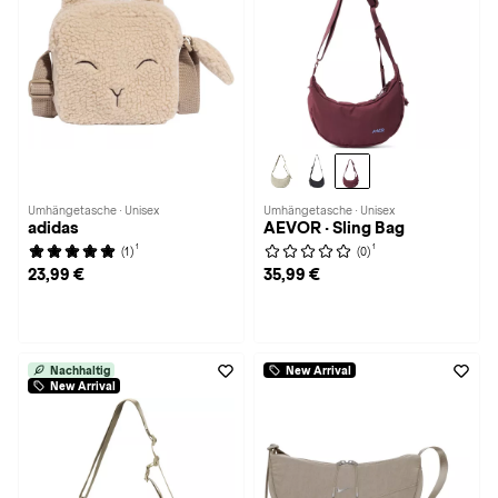
Umhängetasche · Unisex
Umhängetasche · Unisex
adidas
AEVOR · Sling Bag
1
1
(1)
(0)
23,99 €
35,99 €
Nachhaltig
New Arrival
New Arrival