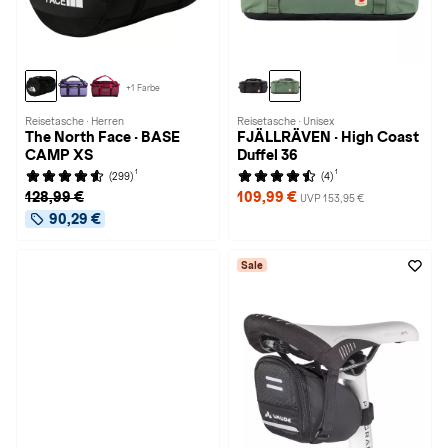
+1 Farbe
Reisetasche · Herren
Reisetasche · Unisex
The North Face · BASE
FJÄLLRÄVEN · High Coast
CAMP XS
Duffel 36
1
1
(299)
(4)
128,99 €
109,99 €
UVP 153,95 €
90,29 €
Sale