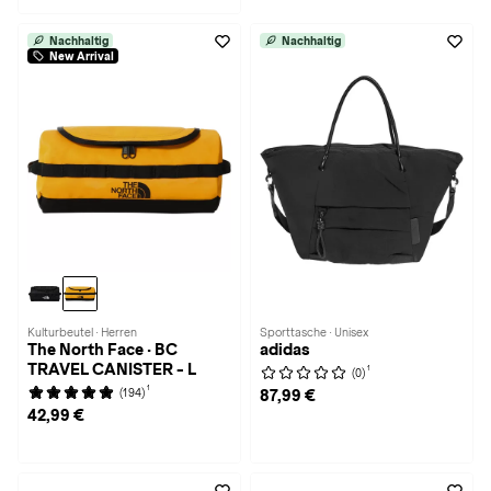
Nachhaltig
Nachhaltig
New Arrival
Kulturbeutel · Herren
Sporttasche · Unisex
The North Face · BC
adidas
TRAVEL CANISTER - L
1
(0)
1
(194)
87,99 €
42,99 €