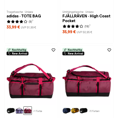
Tragetasche · Unisex
Umhängetasche · Unisex
adidas · TOTE BAG
FJÄLLRÄVEN · High Coast
Pocket
1
(9)
1
(19)
33,99 €
UVP 51,99 €
35,99 €
UVP 50,95 €
Nachhaltig
Nachhaltig
New Arrival
New Arrival
+1 Farbe
+5 Farben