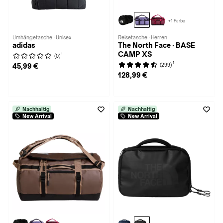
+1 Farbe
Umhängetasche · Unisex
Reisetasche · Herren
adidas
The North Face · BASE
CAMP XS
1
(0)
1
(299)
45,99 €
128,99 €
Nachhaltig
Nachhaltig
New Arrival
New Arrival