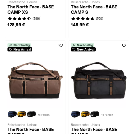
Reisetasche · Herren
Reisetasche · Unisex
The North Face · BASE
The North Face · BASE
CAMP XS
CAMP S
1
1
(299)
(700)
128,99 €
148,99 €
Nachhaltig
Nachhaltig
New Arrival
New Arrival
+5 Farben
+5 Farben
Reisetasche · Unisex
Reisetasche · Unisex
The North Face · BASE
The North Face · BASE