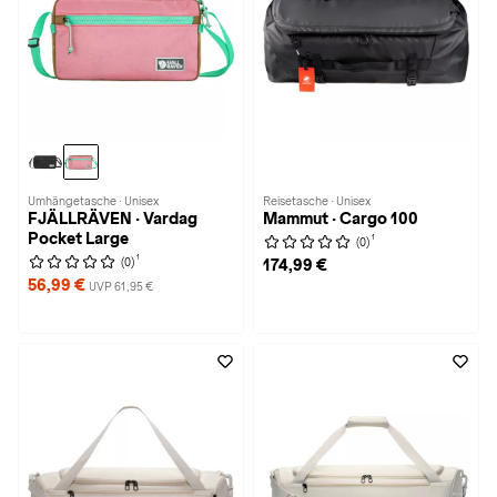
Umhängetasche · Unisex
Reisetasche · Unisex
FJÄLLRÄVEN · Vardag
Mammut · Cargo 100
Pocket Large
1
(0)
1
(0)
174,99 €
56,99 €
UVP 61,95 €