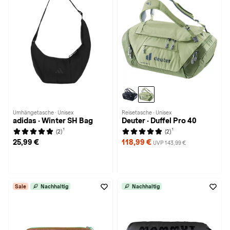
Umhängetasche · Unisex
Reisetasche · Unisex
adidas · Winter SH Bag
Deuter · Duffel Pro 40
1
1
(2)
(2)
25,99 €
118,99 €
UVP 143,99 €
Sale
Nachhaltig
Nachhaltig