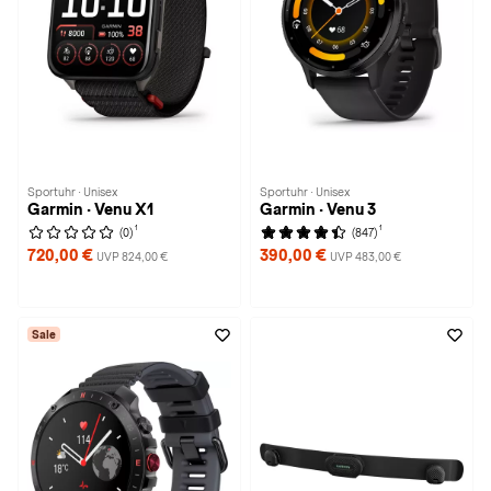
Sportuhr · Unisex
Sportuhr · Unisex
Garmin · Venu X1
Garmin · Venu 3
1
1
(0)
(847)
720,00 €
390,00 €
UVP 824,00 €
UVP 483,00 €
Sale