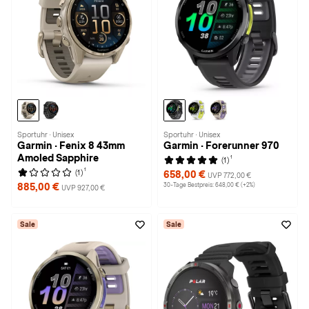
Sportuhr · Unisex
Sportuhr · Unisex
Garmin · Fenix 8 43mm
Garmin · Forerunner 970
Amoled Sapphire
1
(1)
1
(1)
658,00 €
UVP 772,00 €
885,00 €
30-Tage Bestpreis: 648,00 € (+2%)
UVP 927,00 €
Sale
Sale