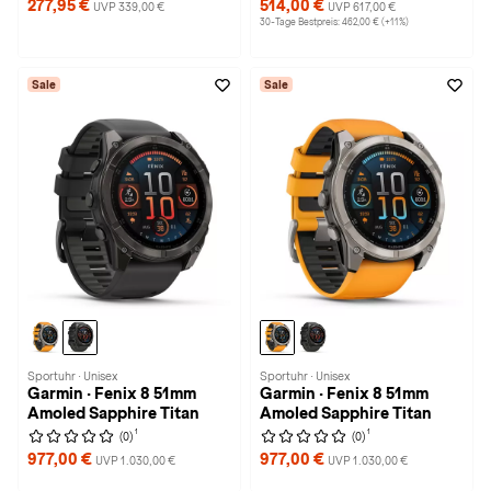
277,95 €
514,00 €
UVP 339,00 €
UVP 617,00 €
30-Tage Bestpreis: 462,00 € (+11%)
Sale
Sale
Sportuhr · Unisex
Sportuhr · Unisex
Garmin · Fenix 8 51mm
Garmin · Fenix 8 51mm
Amoled Sapphire Titan
Amoled Sapphire Titan
1
1
(0)
(0)
977,00 €
977,00 €
UVP 1.030,00 €
UVP 1.030,00 €