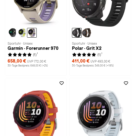
Sportuhr · Unisex
Sportuhr · Unisex
Garmin · Forerunner 970
Polar · Grit X2
1
1
(1)
(1)
658,00 €
411,00 €
UVP 772,00 €
UVP 493,00 €
30-Tage Bestpreis: 648,00 € (+2%)
30-Tage Bestpreis: 349,00 € (+18%)