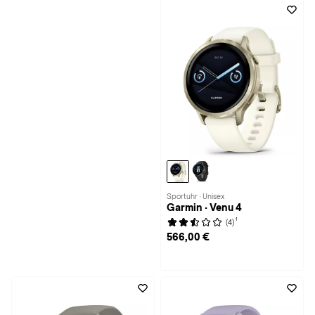
Sportuhr · Unisex
Garmin · Venu 4
1
(4)
566,00 €