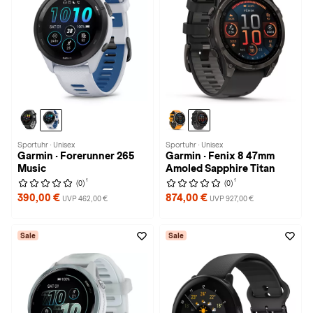
Sportuhr · Unisex
Sportuhr · Unisex
Garmin · Forerunner 265
Garmin · Fenix 8 47mm
Music
Amoled Sapphire Titan
1
1
(0)
(0)
390,00 €
874,00 €
UVP 462,00 €
UVP 927,00 €
Sale
Sale