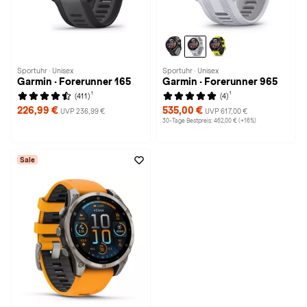
Sportuhr · Unisex
Sportuhr · Unisex
Garmin · Forerunner 165
Garmin · Forerunner 965
1
1
(411)
(4)
226,99 €
535,00 €
UVP 236,99 €
UVP 617,00 €
30-Tage Bestpreis: 462,00 € (+16%)
Sale