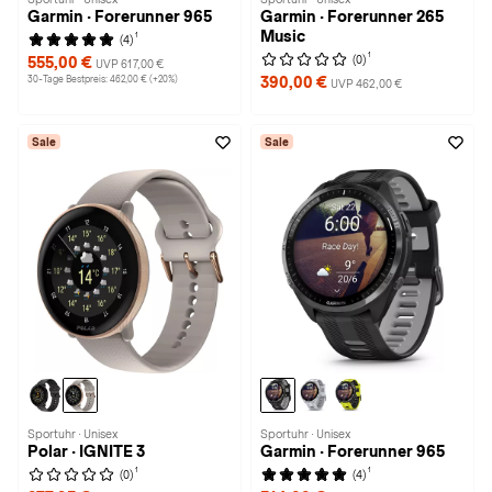
Garmin · Forerunner 965
Garmin · Forerunner 265
Music
1
(4)
1
(0)
555,00 €
UVP 617,00 €
30-Tage Bestpreis: 462,00 € (+20%)
390,00 €
UVP 462,00 €
Sale
Sale
Sportuhr · Unisex
Sportuhr · Unisex
Polar · IGNITE 3
Garmin · Forerunner 965
1
1
(0)
(4)