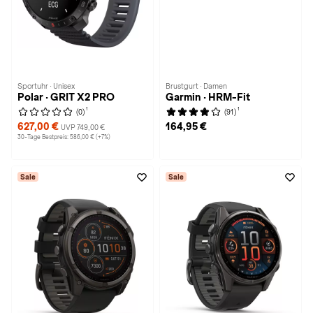
Sportuhr · Unisex
Brustgurt · Damen
Polar · GRIT X2 PRO
Garmin · HRM-Fit
1
1
(0)
(91)
627,00 €
164,95 €
UVP 749,00 €
30-Tage Bestpreis: 586,00 € (+7%)
Sale
Sale