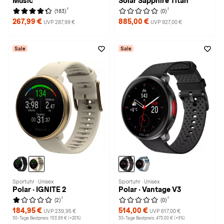
Music
Solar Sapphire Titan
1
1
(183)
(0)
267,99 €
885,00 €
UVP 287,99 €
UVP 927,00 €
Sale
Sale
Sportuhr · Unisex
Sportuhr · Unisex
Polar · IGNITE 2
Polar · Vantage V3
1
1
(2)
(0)
184,95 €
514,00 €
UVP 239,95 €
UVP 617,00 €
30-Tage Bestpreis: 153,99 € (+20%)
30-Tage Bestpreis: 473,00 € (+9%)