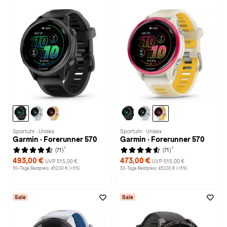
Sportuhr · Unisex
Sportuhr · Unisex
Garmin · Forerunner 570
Garmin · Forerunner 570
1
1
(71)
(71)
493,00 €
473,00 €
UVP 515,00 €
UVP 515,00 €
30-Tage Bestpreis: 452,00 € (+9%)
30-Tage Bestpreis: 452,00 € (+5%)
Sale
Sale