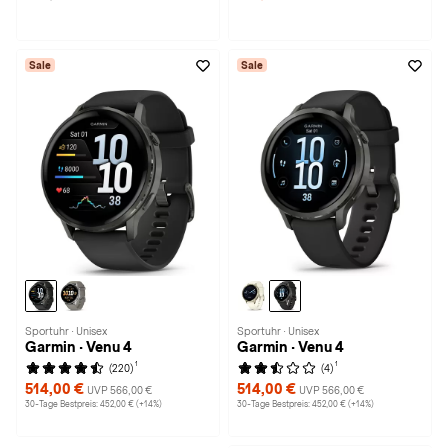
Sale
Sale
Sportuhr · Unisex
Sportuhr · Unisex
Garmin · Venu 4
Garmin · Venu 4
1
1
(220)
(4)
514,00 €
514,00 €
UVP 566,00 €
UVP 566,00 €
30-Tage Bestpreis: 452,00 € (+14%)
30-Tage Bestpreis: 452,00 € (+14%)