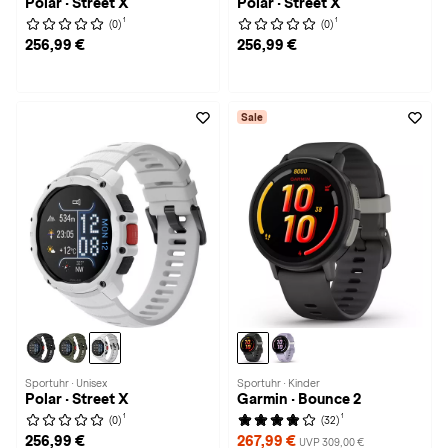
Polar · Street X
Polar · Street X
1
1
(0)
(0)
256,99 €
256,99 €
Sale
Sportuhr · Unisex
Sportuhr · Kinder
Polar · Street X
Garmin · Bounce 2
1
1
(0)
(32)
256,99 €
267,99 €
UVP 309,00 €