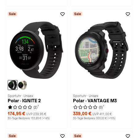
Sale
Sale
Sportuhr · Unisex
Sportuhr · Unisex
Polar · IGNITE 2
Polar · VANTAGE M3
1
1
(2)
(0)
174,95 €
339,00 €
UVP 239,95 €
UVP 411,00 €
30-Tage Bestpreis: 153,99 € (+14%)
30-Tage Bestpreis: 309,00 € (+10%)
Sale
Sale