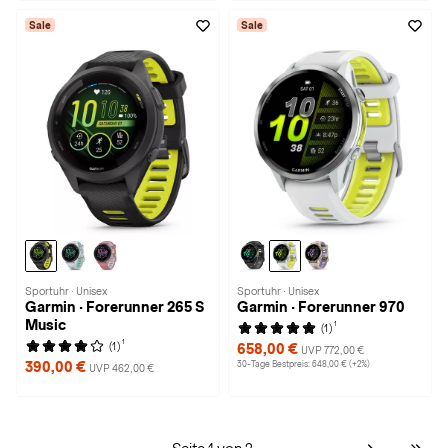
Sale
Sale
Sportuhr · Unisex
Sportuhr · Unisex
Garmin · Forerunner 265 S
Garmin · Forerunner 970
Music
1
(1)
1
(1)
658,00 €
UVP 772,00 €
390,00 €
30-Tage Bestpreis: 648,00 € (+2%)
UVP 462,00 €