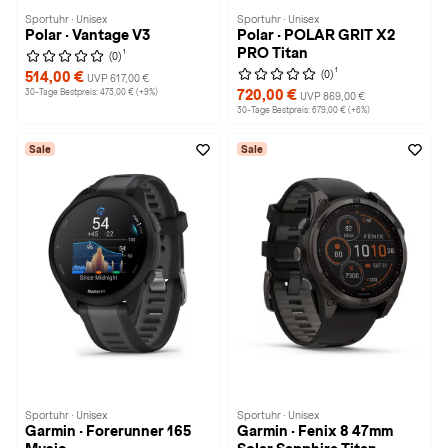
Sportuhr · Unisex
Sportuhr · Unisex
Polar · Vantage V3
Polar · POLAR GRIT X2
PRO Titan
1
(0)
1
(0)
514,00 €
UVP 617,00 €
30-Tage Bestpreis: 473,00 € (+9%)
720,00 €
UVP 869,00 €
30-Tage Bestpreis: 679,00 € (+6%)
Sale
Sale
Sportuhr · Unisex
Sportuhr · Unisex
Garmin · Forerunner 165
Garmin · Fenix 8 47mm