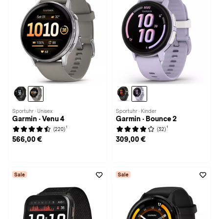
Sportuhr · Unisex
Sportuhr · Kinder
Garmin · Venu 4
Garmin · Bounce 2
1
1
(220)
(32)
566,00 €
309,00 €
Sale
Sale