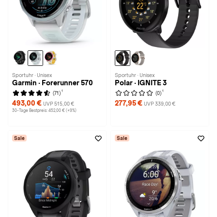
Sportuhr · Unisex
Sportuhr · Unisex
Garmin · Forerunner 570
Polar · IGNITE 3
1
1
(71)
(0)
493,00 €
277,95 €
UVP 515,00 €
UVP 339,00 €
30-Tage Bestpreis: 452,00 € (+9%)
Sale
Sale