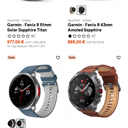
Sportuhr · Unisex
Sportuhr · Unisex
Garmin · Fenix 8 51mm
Garmin · Fenix 8 43mm
Solar Sapphire Titan
Amoled Sapphire
1
1
(0)
(1)
977,00 €
885,00 €
UVP 1.030,00 €
UVP 927,00 €
30-Tage Bestpreis: 926,00 € (+6%)
Sale
Sale