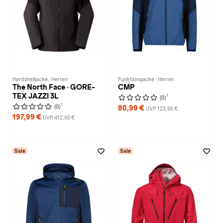
Hardshelljacke · Herren
Funktionsjacke · Herren
The North Face · GORE-
CMP
TEX JAZZI 3L
1
(0)
1
(0)
80,99 €
UVP 123,95 €
197,99 €
UVP 412,00 €
Sale
Sale