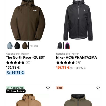
+1 Farbe
Regenjacke · Herren
Regenjacke · Herren
The North Face · QUEST
Nike · ACG PHANTAZMA
1
1
(20)
(17)
133,99 €
157,99 €
UVP 184,99 €
93,79 €
Nachhaltig
Sale
New Arrival