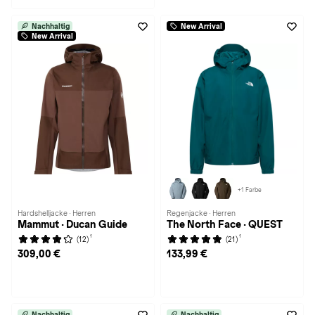
Nachhaltig
New Arrival
New Arrival
+1 Farbe
Hardshelljacke · Herren
Regenjacke · Herren
Mammut · Ducan Guide
The North Face · QUEST
1
1
(12)
(21)
309,00 €
133,99 €
Nachhaltig
Nachhaltig