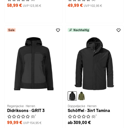
58,99 €
49,99 €
UVP 123,95 €
UVP 102,95 €
Sale
Nachhaltig
Regenjacke · Herren
Doppeljacke · Herren
Didriksons · GRIT 3
Schöffel · 3in1 Tamina
1
1
(0)
(0)
99,99 €
ab 309,00 €
UVP 154,95 €