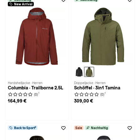
New Arrival
Hardshelljacke · Herren
Doppeljacke · Herren
Columbia · Trailborne 2.5L
Schöffel · 3in1 Tamina
1
1
(0)
(0)
164,99 €
309,00 €
Back to Sport²
Sale
Nachhaltig