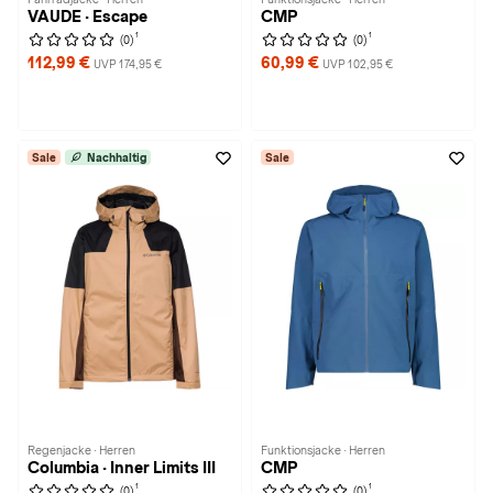
VAUDE · Escape
CMP
1
1
(0)
(0)
112,99 €
60,99 €
UVP 174,95 €
UVP 102,95 €
Sale
Nachhaltig
Sale
Regenjacke · Herren
Funktionsjacke · Herren
Columbia · Inner Limits III
CMP
1
1
(0)
(0)