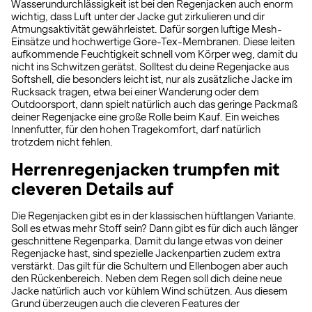
Wasserundurchlässigkeit ist bei den Regenjacken auch enorm
wichtig, dass Luft unter der Jacke gut zirkulieren und dir
Atmungsaktivität gewährleistet. Dafür sorgen luftige Mesh-
Einsätze und hochwertige Gore-Tex-Membranen. Diese leiten
aufkommende Feuchtigkeit schnell vom Körper weg, damit du
nicht ins Schwitzen gerätst. Solltest du deine Regenjacke aus
Softshell, die besonders leicht ist, nur als zusätzliche Jacke im
Rucksack tragen, etwa bei einer Wanderung oder dem
Outdoorsport, dann spielt natürlich auch das geringe Packmaß
deiner Regenjacke eine große Rolle beim Kauf. Ein weiches
Innenfutter, für den hohen Tragekomfort, darf natürlich
trotzdem nicht fehlen.
Herrenregenjacken trumpfen mit
cleveren Details auf
Die Regenjacken gibt es in der klassischen hüftlangen Variante.
Soll es etwas mehr Stoff sein? Dann gibt es für dich auch länger
geschnittene Regenparka. Damit du lange etwas von deiner
Regenjacke hast, sind spezielle Jackenpartien zudem extra
verstärkt. Das gilt für die Schultern und Ellenbogen aber auch
den Rückenbereich. Neben dem Regen soll dich deine neue
Jacke natürlich auch vor kühlem Wind schützen. Aus diesem
Grund überzeugen auch die cleveren Features der