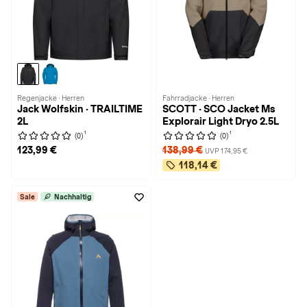
Regenjacke · Herren
Fahrradjacke · Herren
Jack Wolfskin · TRAILTIME
SCOTT · SCO Jacket Ms
2L
Explorair Light Dryo 2.5L
1
1
(0)
(0)
123,99 €
138,99 €
UVP 174,95 €
118,14 €
Sale
Nachhaltig