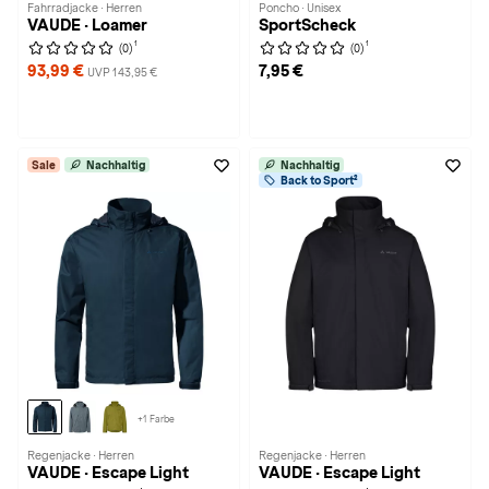
Fahrradjacke · Herren
Poncho · Unisex
VAUDE · Loamer
SportScheck
1
1
(0)
(0)
93,99 €
7,95 €
UVP 143,95 €
Sale
Nachhaltig
Nachhaltig
Back to Sport²
+1 Farbe
Regenjacke · Herren
Regenjacke · Herren
VAUDE · Escape Light
VAUDE · Escape Light