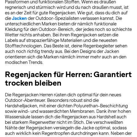
Passformen und funktionalen Stoffen. Wenn es draußen
regnerisch und stürmisch wird und du nach draußen musst, ist
es an der Zeit für gute Regenjacken. Wie gut, dass du dich auf
die
Jacken
der Outdoor-Spezialisten verlassen kannst. Die
unterschiedlichen Marken bieten dir nämlich funktionale
Kleidung für den Outdoor-Bereich, der jedes noch so schlechte
Wetter nichts anhaben. Bei ihren Regenjacken setzen die
Labels auf strapazierfähige Materialien und die neuesten
Stofftechnologien. Das Beste ist, deine Regenbegleiter sehen
auch noch richtig trendy aus. Bei den Designs der Jacken
orientieren sich die Marken nämlich immer mehr auch an den
modischen Trends.
Regenjacken für Herren: Garantiert
trocken bleiben
Die Regenjacken Herren rüsten dich optimal für dein neues
Outdoor-Abenteuer. Besonders robust sind die
Hardshelljacken, mit einer dichten Polyurethan-Beschichtung
sowie wind- und wasserdichten Membranen. Dank ihrer hohen
Wassersäule lassen dich die Regenjacken aus Hardshell auch
bei starkem Regenwetter nicht im Stich. Die verschweißten
Nähte der Regenjacken versiegeln die Jacke optimal, sodass
auch wirklich kein Regentropfen durchdringen kann. Neben der