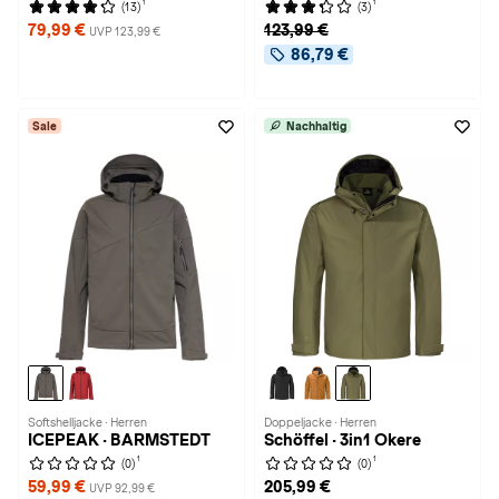
1
1
(13)
(3)
79,99 €
123,99 €
UVP 123,99 €
86,79 €
Sale
Nachhaltig
Softshelljacke · Herren
Doppeljacke · Herren
ICEPEAK · BARMSTEDT
Schöffel · 3in1 Okere
1
1
(0)
(0)
59,99 €
205,99 €
UVP 92,99 €