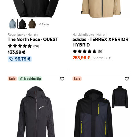
+1 Farbe
Regenjacke · Herren
Hardshelljacke · Herren
The North Face · QUEST
adidas · TERREX XPERIOR
HYBRID
1
(20)
1
(5)
133,99 €
253,99 €
UVP 391,00 €
93,79 €
Sale
Nachhaltig
Sale