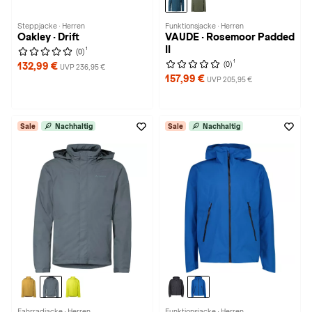
Steppjacke · Herren
Funktionsjacke · Herren
Oakley · Drift
VAUDE · Rosemoor Padded
II
1
(0)
1
(0)
132,99 €
UVP 236,95 €
157,99 €
UVP 205,95 €
Sale
Nachhaltig
Sale
Nachhaltig
Fahrradjacke · Herren
Funktionsjacke · Herren