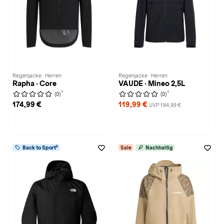
Regenjacke · Herren
Regenjacke · Herren
Rapha · Core
VAUDE · Mineo 2,5L
1
1
(0)
(0)
174,99 €
119,99 €
UVP 184,99 €
Back to Sport²
Sale
Nachhaltig