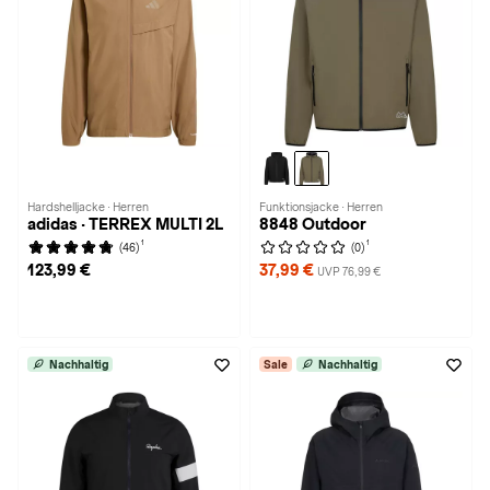
Hardshelljacke · Herren
Funktionsjacke · Herren
adidas · TERREX MULTI 2L
8848 Outdoor
1
1
(46)
(0)
123,99 €
37,99 €
UVP 76,99 €
Nachhaltig
Sale
Nachhaltig