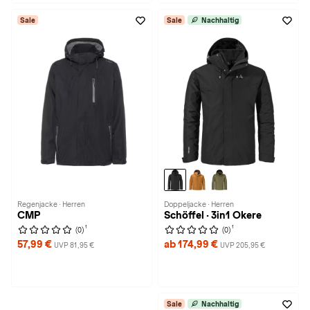
Sale
Sale
Nachhaltig
Regenjacke · Herren
Doppeljacke · Herren
CMP
Schöffel · 3in1 Okere
1
1
(0)
(0)
57,99 €
ab 174,99 €
UVP 81,95 €
UVP 205,95 €
Sale
Nachhaltig