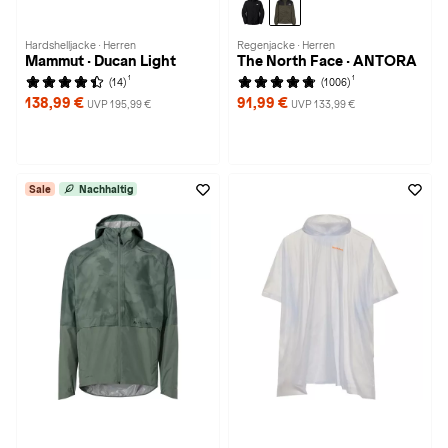
Hardshelljacke · Herren
Regenjacke · Herren
Mammut · Ducan Light
The North Face · ANTORA
1
1
(14)
(1006)
138,99 €
91,99 €
UVP 195,99 €
UVP 133,99 €
Sale
Nachhaltig