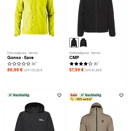
Fahrradjacke · Herren
Softshelljacke · Herren
Gonso · Save
CMP
1
1
(0)
(8)
86,99 €
57,99 €
UVP 133,95 €
UVP 81,99 €
Nachhaltig
Sale
Nachhaltig
-15% extra²