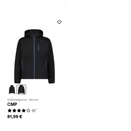
Softshelljacke · Herren
CMP
1
(8)
81,99 €