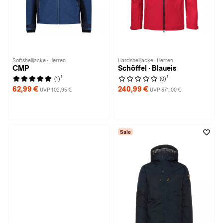
Softshelljacke · Herren
Hardshelljacke · Herren
CMP
Schöffel · Blaueis
1
1
(1)
(0)
62,99 €
240,99 €
UVP 102,95 €
UVP 371,00 €
Sale