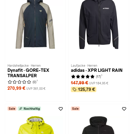
Hardshelljacke · Herren
Laufjacke · Herren
Dynafit · GORE-TEX
adidas · XPR LIGHT RAIN
TRANSALPER
1
(17)
1
(0)
147,99 €
UVP 184,95 €
270,99 €
UVP 361,00 €
125,79 €
Sale
Nachhaltig
Sale