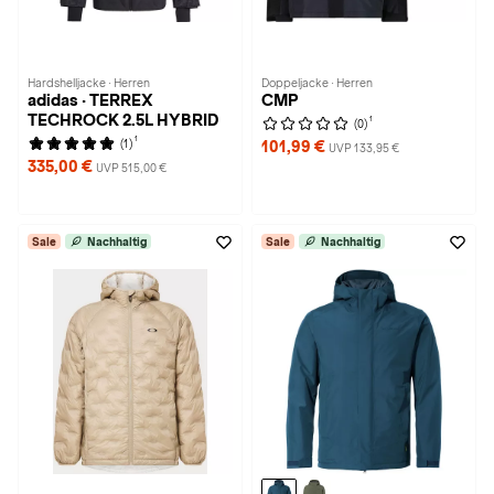
Hardshelljacke · Herren
Doppeljacke · Herren
adidas · TERREX
CMP
TECHROCK 2.5L HYBRID
1
(0)
1
(1)
101,99 €
UVP 133,95 €
335,00 €
UVP 515,00 €
Sale
Nachhaltig
Sale
Nachhaltig