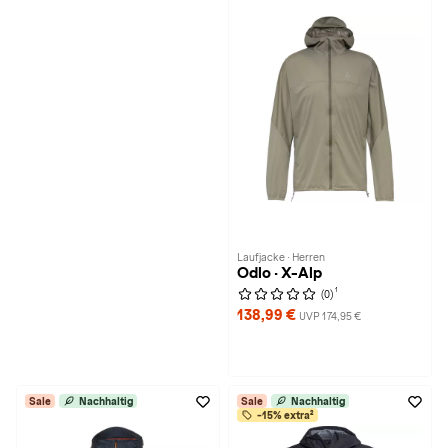
Laufjacke · Herren
Odlo · X-Alp
1
(0)
138,99 €
UVP 174,95 €
Sale
Nachhaltig
Sale
Nachhaltig
-15% extra²