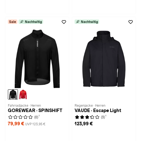
Sale
Nachhaltig
Nachhaltig
Fahrradjacke · Herren
Regenjacke · Herren
GOREWEAR · SPINSHIFT
VAUDE · Escape Light
1
1
(0)
(3)
79,99 €
123,99 €
UVP 123,95 €