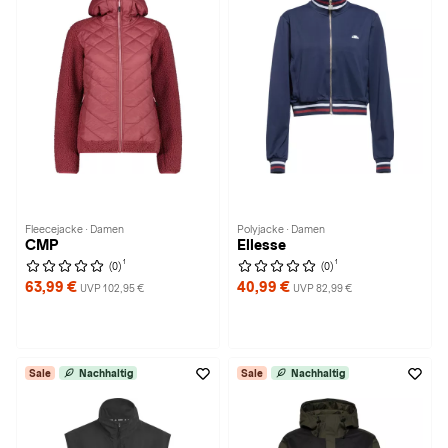
Fleecejacke · Damen
Polyjacke · Damen
CMP
Ellesse
1
1
(0)
(0)
63,99 €
40,99 €
UVP 102,95 €
UVP 82,99 €
Sale
Nachhaltig
Sale
Nachhaltig