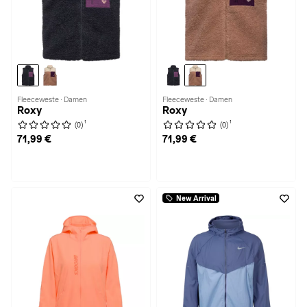
Fleeceweste · Damen
Fleeceweste · Damen
Roxy
Roxy
1
1
(0)
(0)
71,99 €
71,99 €
New Arrival