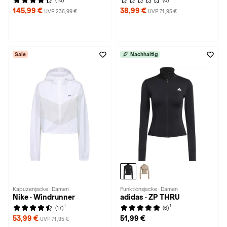
(18)
(0)
145,99 €
38,99 €
UVP 236,99 €
UVP 71,95 €
Sale
Nachhaltig
Kapuzenjacke · Damen
Funktionsjacke · Damen
Nike · Windrunner
adidas · ZP THRU
1
1
(17)
(6)
53,99 €
51,99 €
UVP 71,95 €