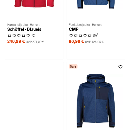
Hardshelljacke · Herren
Funktionsjacke · Herren
Schöffel · Blaueis
CMP
1
1
(0)
(0)
240,99 €
80,99 €
UVP 371,00 €
UVP 123,95 €
Sale