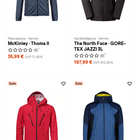
Fleecejacke · Herren
Hardshelljacke · Herren
McKinley · Thoma II
The North Face · GORE-
TEX JAZZI 3L
1
(0)
1
(0)
35,99 €
UVP 71,99 €
197,99 €
UVP 412,00 €
Sale
Sale