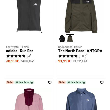
Laufweste · Damen
Regenjacke · Herren
adidas · Run Ess
The North Face · ANTORA
1
1
(5)
(1006)
38,99 €
91,99 €
UVP 51,99 €
UVP 133,99 €
Sale
Nachhaltig
Sale
Nachhaltig