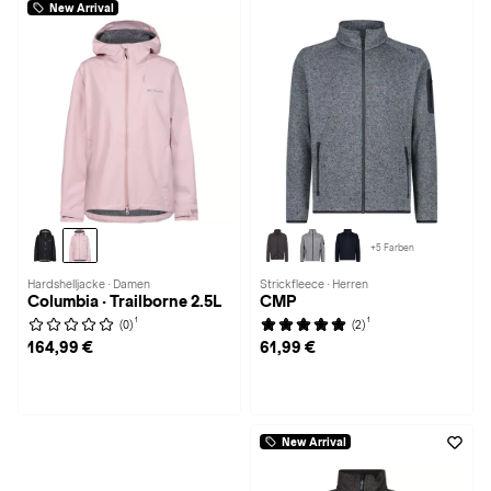
New Arrival
+5 Farben
Hardshelljacke · Damen
Strickfleece · Herren
Columbia · Trailborne 2.5L
CMP
1
1
(0)
(2)
164,99 €
61,99 €
New Arrival