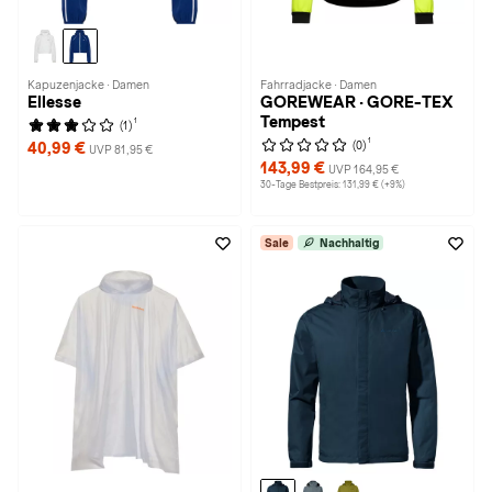
Kapuzenjacke · Damen
Fahrradjacke · Damen
Ellesse
GOREWEAR · GORE-TEX
Tempest
1
(1)
1
(0)
40,99 €
UVP 81,95 €
143,99 €
UVP 164,95 €
30-Tage Bestpreis: 131,99 € (+9%)
Sale
Nachhaltig