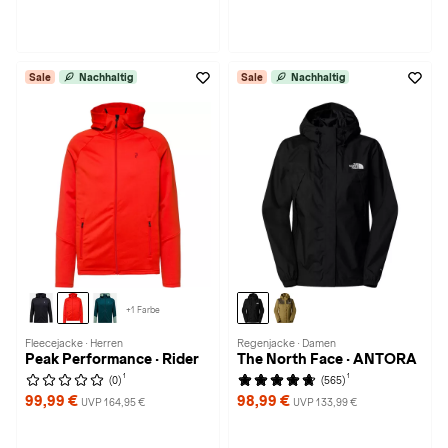
Sale
Nachhaltig
Sale
Nachhaltig
+1 Farbe
Fleecejacke · Herren
Regenjacke · Damen
Peak Performance · Rider
The North Face · ANTORA
1
1
(0)
(565)
99,99 €
98,99 €
UVP 164,95 €
UVP 133,99 €