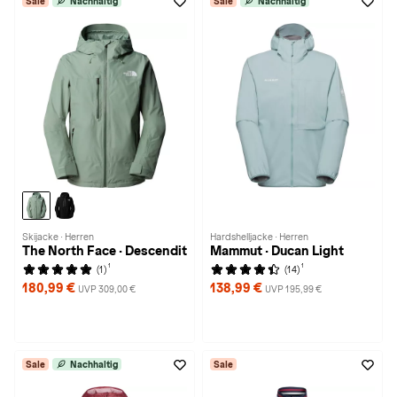
Sale
Nachhaltig
Sale
Nachhaltig
Skijacke · Herren
Hardshelljacke · Herren
The North Face · Descendit
Mammut · Ducan Light
1
1
(1)
(14)
180,99 €
138,99 €
UVP 309,00 €
UVP 195,99 €
Sale
Nachhaltig
Sale