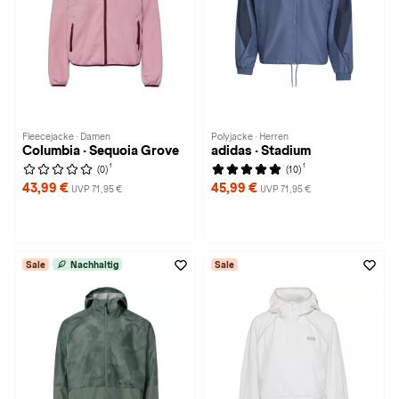
Fleecejacke · Damen
Polyjacke · Herren
Columbia · Sequoia Grove
adidas · Stadium
1
1
(0)
(10)
43,99 €
45,99 €
UVP 71,95 €
UVP 71,95 €
Sale
Nachhaltig
Sale