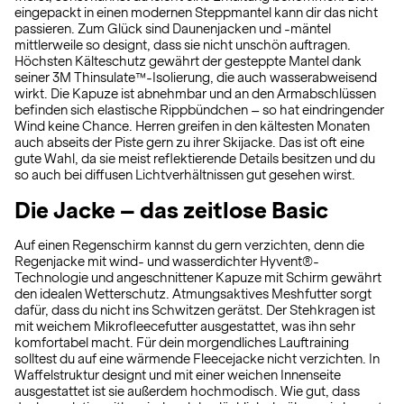
eingepackt in einen modernen Steppmantel kann dir das nicht
passieren. Zum Glück sind Daunenjacken und -mäntel
mittlerweile so designt, dass sie nicht unschön auftragen.
Höchsten Kälteschutz gewährt der gesteppte Mantel dank
seiner 3M Thinsulate™-Isolierung, die auch wasserabweisend
wirkt. Die Kapuze ist abnehmbar und an den Armabschlüssen
befinden sich elastische Rippbündchen – so hat eindringender
Wind keine Chance. Herren greifen in den kältesten Monaten
auch abseits der Piste gern zu ihrer Skijacke. Das ist oft eine
gute Wahl, da sie meist reflektierende Details besitzen und du
so auch bei diffusen Lichtverhältnissen gut gesehen wirst.
Die Jacke – das zeitlose Basic
Auf einen Regenschirm kannst du gern verzichten, denn die
Regenjacke mit wind- und wasserdichter Hyvent®-
Technologie und angeschnittener Kapuze mit Schirm gewährt
den idealen Wetterschutz. Atmungsaktives Meshfutter sorgt
dafür, dass du nicht ins Schwitzen gerätst. Der Stehkragen ist
mit weichem Mikrofleecefutter ausgestattet, was ihn sehr
komfortabel macht. Für dein morgendliches Lauftraining
solltest du auf eine wärmende Fleecejacke nicht verzichten. In
Waffelstruktur designt und mit einer weichen Innenseite
ausgestattet ist sie außerdem hochmodisch. Wie gut, dass