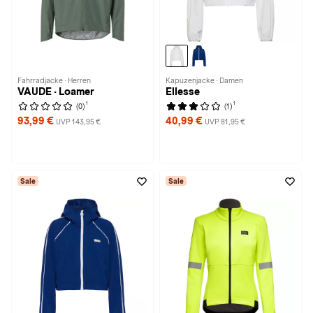
Fahrradjacke · Herren
Kapuzenjacke · Damen
VAUDE · Loamer
Ellesse
1
1
(0)
(1)
93,99 €
40,99 €
UVP 143,95 €
UVP 81,95 €
Sale
Sale