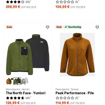
1
1
(34)
(0)
298,99 €
106,99 €
UVP 402,00 €
UVP 133,99 €
Sale
Sale
Nachhaltig
Wendejacke · Herren
Fleecejacke · Damen
The North Face · Yumiori
Peak Performance · Pile
1
1
(44)
(0)
126,99 €
114,99 €
UVP 205,95 €
UVP 154,95 €