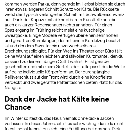
kommen werden Parka, denn gerade im Herbst bieten sie durch
ihren etwas längeren Schnitt Schutz vor Kälte. Die Rückseite
weißt den typisch verlängerten Schnitt mit Schwalbenschwanz
auf. Dank der Kapuze mit abknöpfbarem Kunstfell kann dir
auch ein kurzer Regenschauer nichts anhaben. Für einen
Spaziergang im Frühling reicht meist eine kuschelige
Sweatjacke. Einige Modelle verfügen über einen sehr hohen
und gerafften Sturmkragen, der mit einem Kordelzug besetzt
ist und der dem Sweater ein unverwechselbares
Erscheinungsbild gibt. Für den Weg ins Theater oder Büro fällt
deine Wahl auf einen leichten und stilvollen Kurzmantel, den du
passend zu deinem übrigen Outfit wählst. Er ist gerade
geschnitten und mit einem Gürtel in der Taille passt du die Weite
auf deine individuelle Körperform an. Der durchgängige
Reißverschluss auf der Front wird durch eine Knopfleiste
verdeckt und zwei geraffte Pattentaschen bieten Platz für das
Nötigste.
Dank der Jacke hat Kälte keine
Chance
Im Winter solltest du das Haus niemals ohne dicke Jacken
verlassen. In dieser Jahreszeit ist es sehr wichtig, dass du nicht
frierst, sonst kannst du leicht eine Erkältung bekommen. Dick