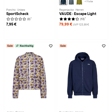
+1 Farbe
Poncho · Unisex
Regenjacke · Herren
SportScheck
VAUDE · Escape Light
1
1
(0)
(13)
7,95 €
79,99 €
UVP 123,99 €
Sale
Nachhaltig
Sale