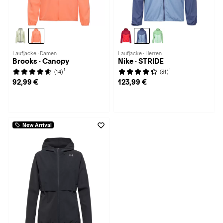
Laufjacke · Damen
Laufjacke · Herren
Brooks · Canopy
Nike · STRIDE
1
1
(14)
(31)
92,99 €
123,99 €
New Arrival