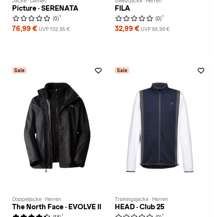
Jacke · Damen
Sweatjacke · Herren
Picture · SERENATA
FILA
1
1
(0)
(0)
76,99 €
32,99 €
UVP 102,95 €
UVP 66,99 €
Sale
Sale
Doppeljacke · Herren
Trainingsjacke · Herren
The North Face · EVOLVE II
HEAD · Club 25
1
1