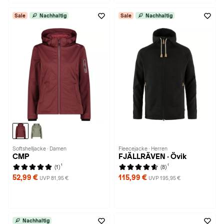
Sale
Nachhaltig
Sale
Nachhaltig
Softshelljacke · Damen
Fleecejacke · Herren
CMP
FJÄLLRÄVEN · Övik
1
1
(1)
(8)
52,99 €
115,99 €
UVP 81,95 €
UVP 195,95 €
Nachhaltig