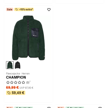
Sale
-15% extra²
Fleecejacke · Herren
CHAMPION
1
(0)
69,99 €
UVP 87,95 €
59,49 €