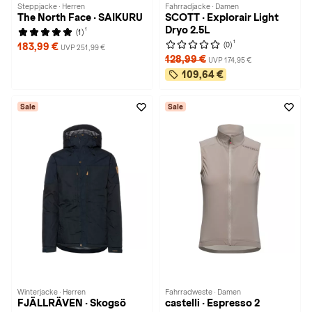
Steppjacke · Herren
Fahrradjacke · Damen
The North Face · SAIKURU
SCOTT · Explorair Light
Dryo 2.5L
1
(1)
1
(0)
183,99 €
UVP 251,99 €
128,99 €
UVP 174,95 €
109,64 €
Sale
Sale
Winterjacke · Herren
Fahrradweste · Damen
FJÄLLRÄVEN · Skogsö
castelli · Espresso 2