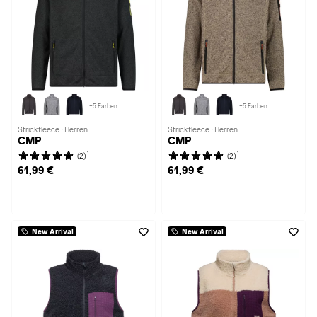
+5 Farben
+5 Farben
Strickfleece · Herren
Strickfleece · Herren
CMP
CMP
1
1
(2)
(2)
61,99 €
61,99 €
New Arrival
New Arrival