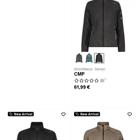
Strickfleece · Damen
CMP
1
(0)
61,99 €
New Arrival
New Arrival