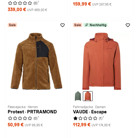
1
(0)
159,99 €
UVP 267,95 €
339,00 €
UVP 489,00 €
Sale
Sale
Nachhaltig
Fleecejacke · Herren
Fahrradjacke · Damen
Protest · PRTRAMOND
VAUDE · Escape
1
1
(0)
(1)
50,99 €
112,99 €
UVP 99,95 €
UVP 174,95 €