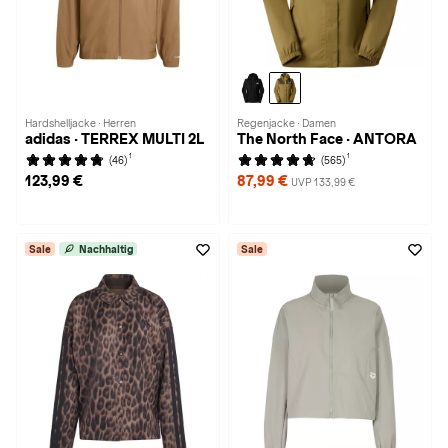
Hardshelljacke · Herren
Regenjacke · Damen
adidas · TERREX MULTI 2L
The North Face · ANTORA
1
1
(46)
(565)
123,99 €
87,99 €
UVP 133,99 €
Sale
Nachhaltig
Sale