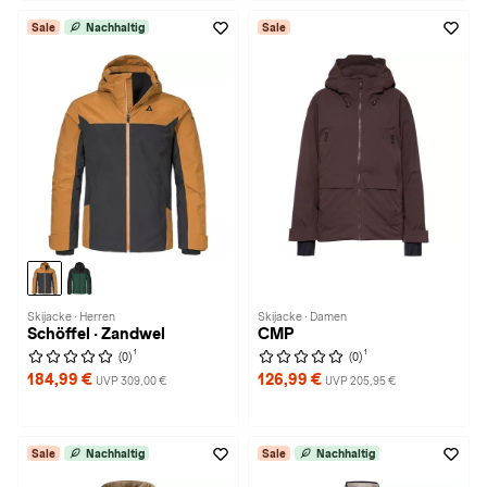
Sale
Nachhaltig
Sale
Skijacke · Herren
Skijacke · Damen
Schöffel · Zandwel
CMP
1
1
(0)
(0)
184,99 €
126,99 €
UVP 309,00 €
UVP 205,95 €
Sale
Nachhaltig
Sale
Nachhaltig