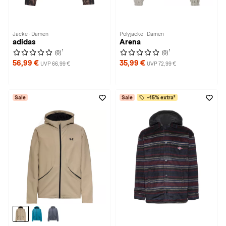
Jacke · Damen
Polyjacke · Damen
adidas
Arena
1
1
(0)
(0)
56,99 €
35,99 €
UVP 66,99 €
UVP 72,99 €
Sale
Sale
-15% extra²