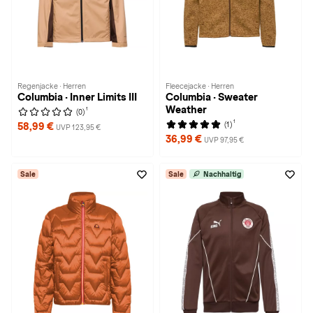
Regenjacke · Herren
Fleecejacke · Herren
Columbia · Inner Limits III
Columbia · Sweater
Weather
1
(0)
1
(1)
58,99 €
UVP 123,95 €
36,99 €
UVP 97,95 €
Sale
Sale
Nachhaltig