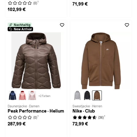
1
(0)
71,99 €
102,99 €
Nachhaltig
New Arrival
+2 Farben
Daunenjacke · Damen
Sweatjacke · Herren
Peak Performance · Helium
Nike · Club
1
1
(0)
(36)
287,99 €
72,99 €