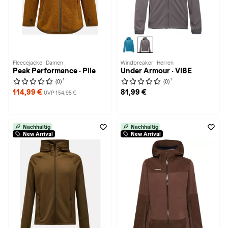
Fleecejacke · Damen
Windbreaker · Herren
Peak Performance · Pile
Under Armour · VIBE
1
1
(0)
(0)
114,99 €
81,99 €
UVP 154,95 €
Nachhaltig
Nachhaltig
New Arrival
New Arrival