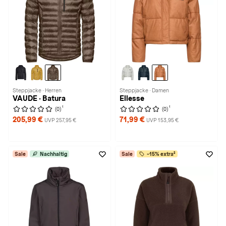
Steppjacke · Herren
Steppjacke · Damen
VAUDE · Batura
Ellesse
1
1
(0)
(0)
205,99 €
71,99 €
UVP 257,95 €
UVP 153,95 €
Sale
Nachhaltig
Sale
-15% extra²