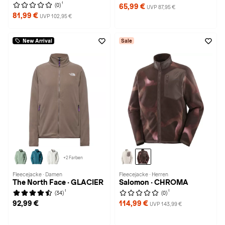
1
(0)
65,99 €
UVP 87,95 €
81,99 €
UVP 102,95 €
New Arrival
Sale
+2 Farben
Fleecejacke · Damen
Fleecejacke · Herren
The North Face · GLACIER
Salomon · CHROMA
1
1
(34)
(0)
92,99 €
114,99 €
UVP 143,99 €