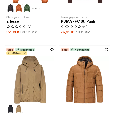
+1 Farbe
Steppjacke · Herren
Trainingsjacke · Herren
Ellesse
PUMA · FC St. Pauli
1
1
(0)
(0)
52,99 €
73,99 €
UVP 122,95 €
UVP 92,95 €
Sale
Nachhaltig
Sale
Nachhaltig
-15% extra²