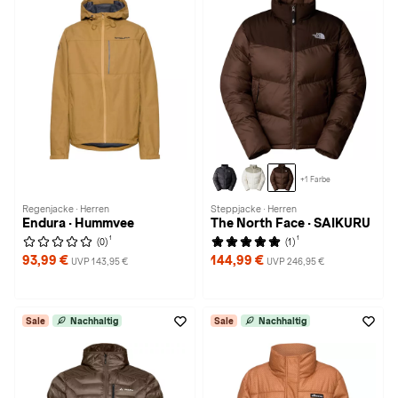
+1 Farbe
Regenjacke · Herren
Steppjacke · Herren
Endura · Hummvee
The North Face · SAIKURU
1
1
(0)
(1)
93,99 €
144,99 €
UVP 143,95 €
UVP 246,95 €
Sale
Nachhaltig
Sale
Nachhaltig