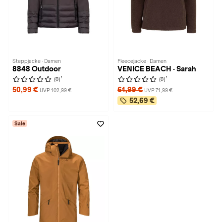
Steppjacke · Damen
Fleecejacke · Damen
8848 Outdoor
VENICE BEACH · Sarah
1
1
(0)
(0)
50,99 €
61,99 €
UVP 102,99 €
UVP 71,99 €
52,69 €
Sale