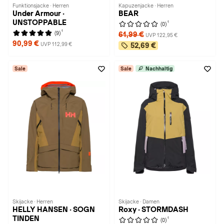
Funktionsjacke · Herren
Kapuzenjacke · Herren
Under Armour ·
BEAR
UNSTOPPABLE
1
(0)
1
(9)
61,99 €
UVP 122,95 €
90,99 €
UVP 112,99 €
52,69 €
Sale
Sale
Nachhaltig
Skijacke · Herren
Skijacke · Damen
HELLY HANSEN · SOGN
Roxy · STORMDASH
TINDEN
1
(0)