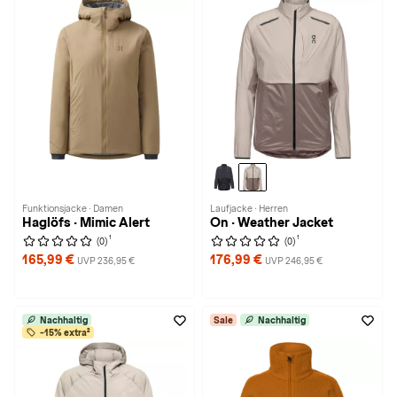
Funktionsjacke · Damen
Laufjacke · Herren
Haglöfs · Mimic Alert
On · Weather Jacket
1
1
(0)
(0)
165,99 €
176,99 €
UVP 236,95 €
UVP 246,95 €
Nachhaltig
Sale
Nachhaltig
-15% extra²