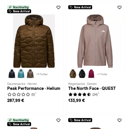
Nachhaltig
New Arrival
New Arrival
+3 Farben
+1 Farbe
Daunenjacke · Herren
Regenjacke · Damen
Peak Performance · Helium
The North Face · QUEST
1
1
(0)
(24)
287,99 €
133,99 €
Nachhaltig
New Arrival
New Arrival