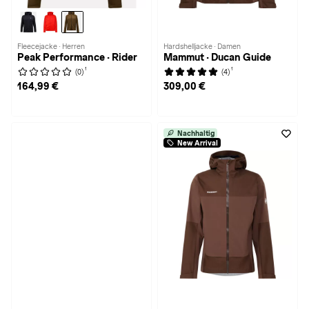
Fleecejacke · Herren
Hardshelljacke · Damen
Peak Performance · Rider
Mammut · Ducan Guide
1
1
(0)
(4)
164,99 €
309,00 €
Nachhaltig
New Arrival