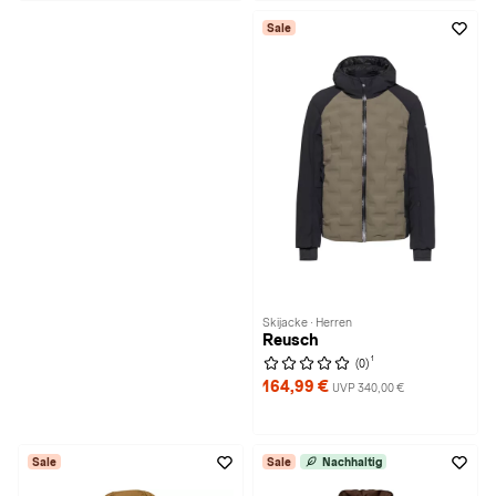
Sale
Skijacke · Herren
Reusch
1
(0)
164,99 €
UVP 340,00 €
Sale
Sale
Nachhaltig