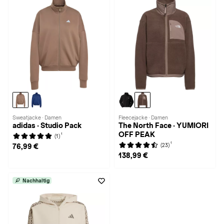
Sweatjacke · Damen
Fleecejacke · Damen
adidas · Studio Pack
The North Face · YUMIORI
OFF PEAK
1
(1)
1
(23)
76,99 €
138,99 €
Nachhaltig