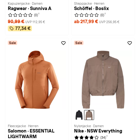
Kapuzenjacke · Damen
Steppjacke · Herren
Ragwear · Sunniva A
Schöffel · Boslix
1
1
(0)
(0)
90,99 €
ab 217,99 €
UVP 112,95 €
UVP 256,95 €
77,34 €
Sale
Sale
Fleecejacke · Herren
Nylonjacke · Damen
Salomon · ESSENTIAL
Nike · NSW Everything
LIGHTWARM
1
(34)