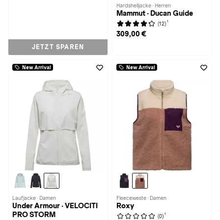
Hardshelljacke · Herren
Mammut · Ducan Guide
1
(12)
309,00 €
JETZT SPAREN
New Arrival
New Arrival
Laufjacke · Damen
Fleeceweste · Damen
Under Armour · VELOCITI
Roxy
PRO STORM
1
(0)