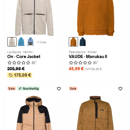
+1 Farbe
Laufjacke · Herren
Fleecejacke · Kinder
On · Core Jacket
VAUDE · Manukau II
1
1
(0)
(0)
205,99 €
45,99 €
UVP 66,95 €
175,09 €
Sale
Nachhaltig
Sale