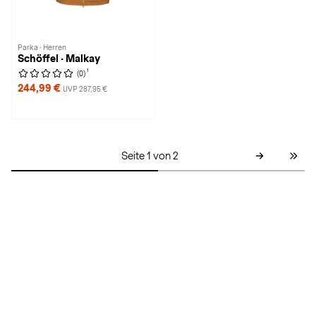
Parka · Herren
Schöffel · Malkay
1
(0)
244,99 €
UVP 287,95 €
Seite 1 von 2