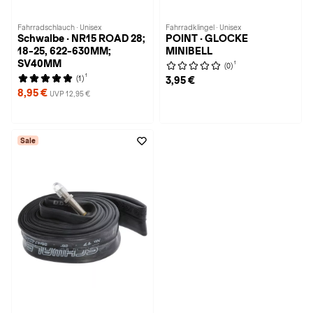
Fahrradschlauch · Unisex
Fahrradklingel · Unisex
Schwalbe · NR15 ROAD 28;
POINT · GLOCKE
18-25, 622-630MM;
MINIBELL
SV40MM
1
(0)
1
(1)
3,95 €
8,95 €
UVP 12,95 €
Sale