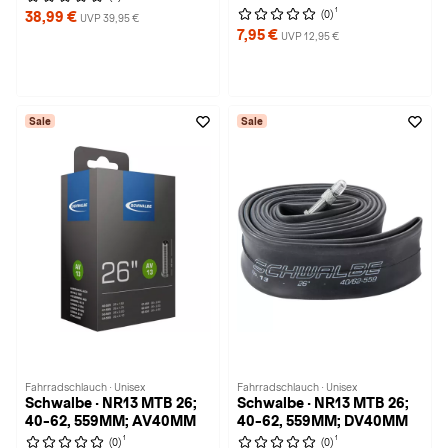
1
(0)
38,99 €
UVP 39,95 €
7,95 €
UVP 12,95 €
Sale
Sale
Fahrradschlauch · Unisex
Fahrradschlauch · Unisex
Schwalbe · NR13 MTB 26;
Schwalbe · NR13 MTB 26;
40-62, 559MM; AV40MM
40-62, 559MM; DV40MM
1
1
(0)
(0)