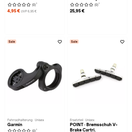
1
1
(0)
(0)
4,95 €
25,95 €
UVP 6,95 €
Sale
Sale
Fahrradhalterung · Unisex
Ersatzteil · Unisex
Garmin
POINT · Bremsschuh V-
Brake Cartri.
1
(0)