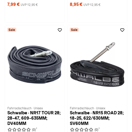
7,99 €
8,95 €
UVP 12,95 €
UVP 12,95 €
Sale
Sale
Fahrradschlauch · Unisex
Fahrradschlauch · Unisex
Schwalbe · NR17 TOUR 28;
Schwalbe · NR15 ROAD 28;
28-47, 609-635MM;
18-25, 622/630MM;
DV40MM
SV60MM
1
1
(0)
(0)