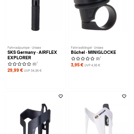
Fahrradpumpe · Unisex
Fahrradklingel · Unisex
SKS Germany · AIRFLEX
Büchel · MINIGLOCKE
EXPLORER
1
(0)
1
(0)
3,95 €
UVP 4,95 €
29,99 €
UVP 34,95 €