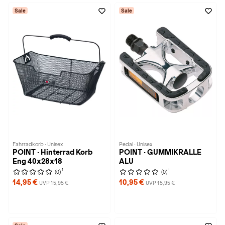
Sale
Sale
Fahrradkorb · Unisex
Pedal · Unisex
POINT · Hinterrad Korb
POINT · GUMMIKRALLE
Eng 40x28x18
ALU
1
1
(0)
(0)
14,95 €
10,95 €
UVP 15,95 €
UVP 15,95 €