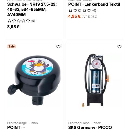
Schwalbe · NR19 27,5-29;
POINT · Lenkerband Textil
40-62, 584-635MM;
1
(0)
AV40MM
4,95 €
UVP 5,95 €
1
(0)
8,95 €
Sale
Fahrradklingel · Unisex
Fahrradpumpe · Unisex
POINT · -
SKS Germany · PICCO