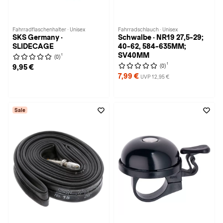
Fahrradflaschenhalter · Unisex
Fahrradschlauch · Unisex
SKS Germany ·
Schwalbe · NR19 27,5-29;
SLIDECAGE
40-62, 584-635MM;
SV40MM
1
(0)
1
(0)
9,95 €
7,99 €
UVP 12,95 €
Sale