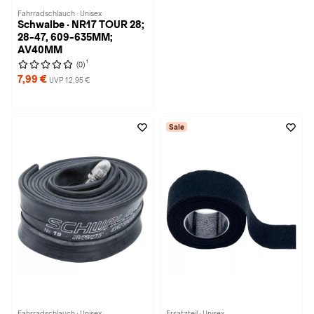
Fahrradschlauch · Unisex
Schwalbe · NR17 TOUR 28;
28-47, 609-635MM;
AV40MM
1
(0)
7,99 €
UVP 12,95 €
Sale
Fahrradschlauch · Unisex
Ersatzteil · Unisex