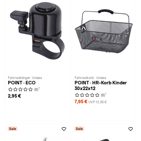
Fahrradklingel · Unisex
Fahrradkorb · Unisex
POINT · ECO
POINT · HR-Korb Kinder
30x22x12
1
(0)
1
(0)
2,95 €
7,95 €
UVP 12,95 €
Sale
Sale