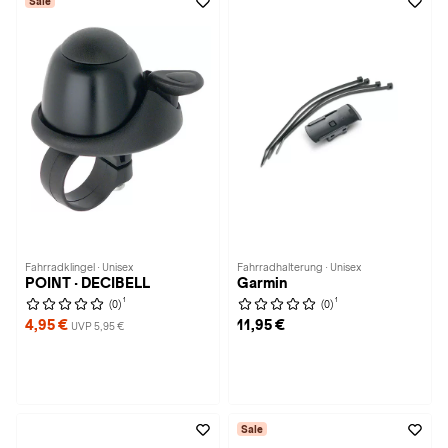
Sale
Fahrradklingel · Unisex
Fahrradhalterung · Unisex
POINT · DECIBELL
Garmin
1
1
(0)
(0)
4,95 €
11,95 €
UVP 5,95 €
Sale