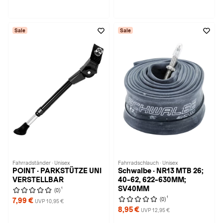
Sale
Sale
Fahrradständer · Unisex
Fahrradschlauch · Unisex
POINT · PARKSTÜTZE UNI
Schwalbe · NR13 MTB 26;
VERSTELLBAR
40-62, 622-630MM;
SV40MM
1
(0)
1
(0)
7,99 €
UVP 10,95 €
8,95 €
UVP 12,95 €