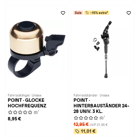
Sale
-15% extra²
Fahrradklingel · Unisex
Fahrradständer · Unisex
POINT · GLOCKE
POINT ·
HOCHFREQUENZ
HINTERBAUSTÄNDER 24-
28 UNIV. 3 KL.
1
(0)
1
(0)
8,95 €
12,95 €
UVP 21,95 €
11,01 €