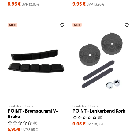
8,95 €
9,95 €
UVP 12,95 €
UVP 13,95 €
Sale
Sale
Ersatzteil · Unisex
Ersatzteil · Unisex
POINT · Bremsgummi V-
POINT · Lenkerband Kork
Brake
1
(0)
1
(0)
9,95 €
UVP 10,95 €
5,95 €
UVP 8,95 €