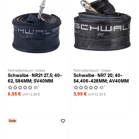
Fahrradschlauch · Unisex
Fahrradschlauch · Unisex
Schwalbe · NR21 27,5; 40-
Schwalbe · NR7 20; 40-
62, 584MM; SV40MM
54,406-428MM; AV40MM
1
1
(0)
(0)
6,95 €
3,99 €
UVP 12,95 €
UVP 12,95 €
Sale