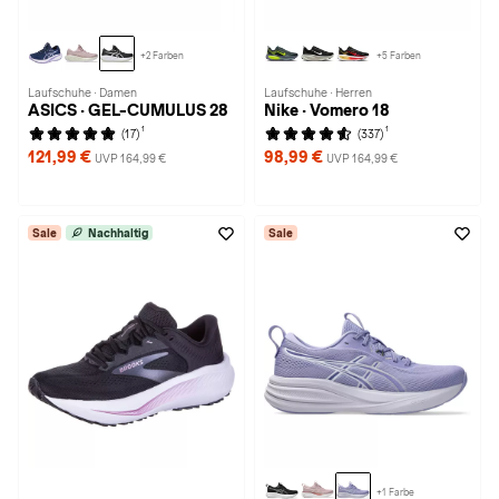
+2 Farben
+5 Farben
Laufschuhe · Damen
Laufschuhe · Herren
ASICS · GEL-CUMULUS 28
Nike · Vomero 18
1
1
(17)
(337)
121,99 €
98,99 €
UVP 164,99 €
UVP 164,99 €
Sale
Nachhaltig
Sale
+1 Farbe