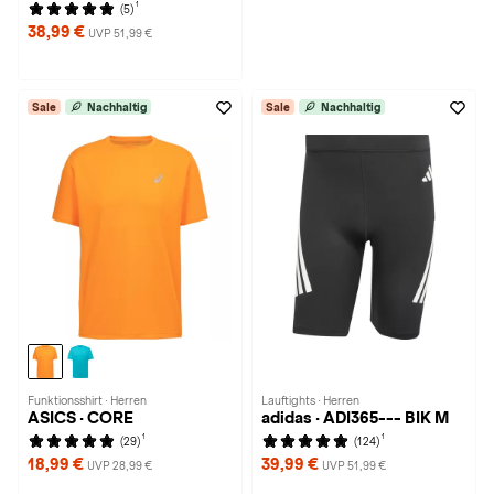
1
(5)
38,99 €
UVP 51,99 €
Sale
Nachhaltig
Sale
Nachhaltig
Funktionsshirt · Herren
Lauftights · Herren
ASICS · CORE
adidas · ADI365--- BIK M
1
1
(29)
(124)
18,99 €
39,99 €
UVP 28,99 €
UVP 51,99 €