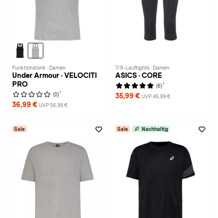
Funktionstank · Damen
7/8-Lauftights · Damen
Under Armour · VELOCITI
ASICS · CORE
PRO
1
(6)
1
(0)
35,99 €
UVP 45,99 €
36,99 €
UVP 56,99 €
Sale
Sale
Nachhaltig