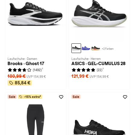
+2 Farben
Laufschuhe · Damen
Laufschuhe · Herren
Brooks · Ghost 17
ASICS · GEL-CUMULUS 28
1
1
(1492)
(22)
100,99 €
121,99 €
UVP 154,99 €
UVP 154,99 €
85,84 €
Sale
-15% extra²
Sale