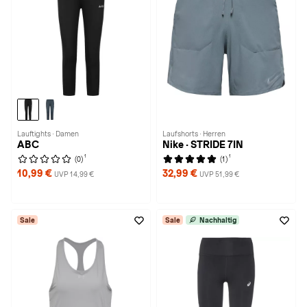
Lauftights · Damen
Laufshorts · Herren
ABC
Nike · STRIDE 7IN
1
1
(0)
(1)
10,99 €
32,99 €
UVP 14,99 €
UVP 51,99 €
Sale
Sale
Nachhaltig