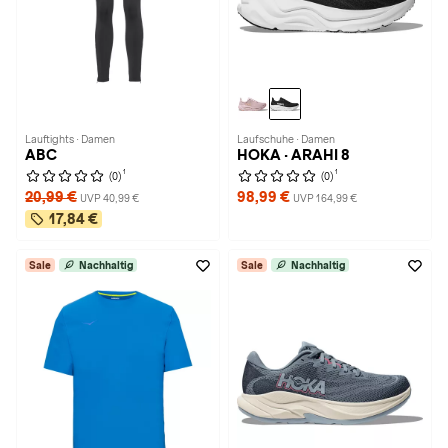
Lauftights · Damen
Laufschuhe · Damen
ABC
HOKA · ARAHI 8
1
1
(0)
(0)
20,99 €
98,99 €
UVP 40,99 €
UVP 164,99 €
17,84 €
Sale
Nachhaltig
Sale
Nachhaltig