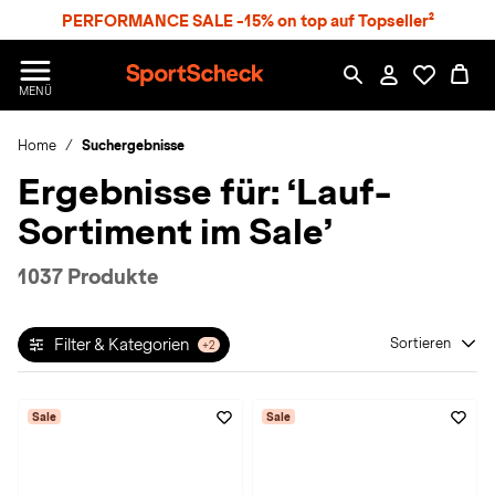
S
PERFORMANCE SALE -15% on top auf Topseller²
p
r
n
S
MENÜ
g
p
e
o
z
Home
Suchergebnisse
r
u
t
Ergebnisse für:
‘Lauf-
m
S
H
c
Sortiment im Sale’
a
h
u
e
p
c
1037 Produkte
t
k
n
h
Filter & Kategorien
Sortieren
+2
a
t
Sale
Sale