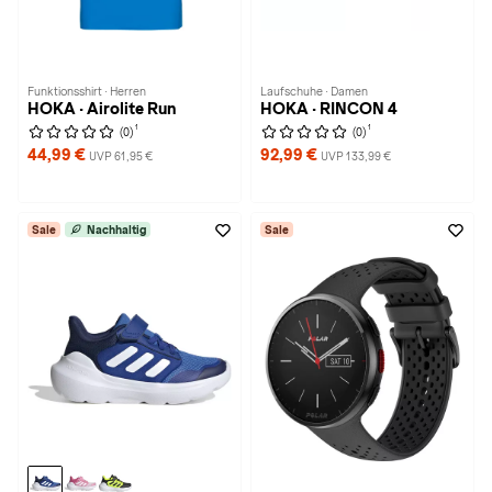
Funktionsshirt · Herren
Laufschuhe · Damen
HOKA · Airolite Run
HOKA · RINCON 4
1
1
(0)
(0)
44,99 €
92,99 €
UVP 61,95 €
UVP 133,99 €
Sale
Nachhaltig
Sale