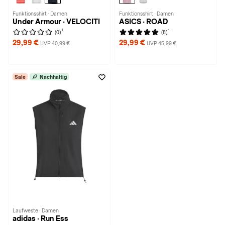
Funktionsshirt · Damen
Funktionsshirt · Damen
Under Armour · VELOCITI
ASICS · ROAD
1
1
(0)
(8)
29,99 €
29,99 €
UVP 40,99 €
UVP 45,99 €
Sale
Nachhaltig
Laufweste · Damen
adidas · Run Ess