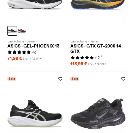
Laufschuhe · Damen
Laufschuhe · Herren
ASICS · GEL-PHOENIX 13
ASICS · GTX GT-2000 14
GTX
1
(5)
1
(10)
71,99 €
UVP 123,99 €
113,99 €
UVP 174,99 €
Sale
Sale