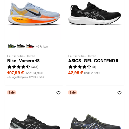
+5 Farben
Laufschuhe · Herren
Laufschuhe · Herren
Nike · Vomero 18
ASICS · GEL-CONTEND 9
1
1
(337)
(8)
107,99 €
42,99 €
UVP 164,99 €
UVP 71,99 €
30-Tage Bestpreis: 102,99 € (+5%)
Sale
Sale