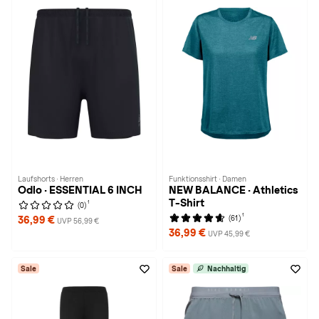
Laufshorts · Herren
Funktionsshirt · Damen
Odlo · ESSENTIAL 6 INCH
NEW BALANCE · Athletics
T-Shirt
1
(0)
1
(61)
36,99 €
UVP 56,99 €
36,99 €
UVP 45,99 €
Sale
Sale
Nachhaltig