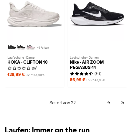
+3 Farben
Laufschuhe · Damen
Laufschuhe · Damen
HOKA · CLIFTON 10
Nike · AIR ZOOM
PEGASUS 41
1
(0)
1
(311)
129,99 €
UVP 164,99 €
86,99 €
UVP 143,95 €
Seite 1 von 22
Laufen: Immer on the run