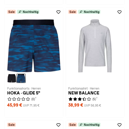
Sale
Nachhaltig
Sale
Nachhaltig
Funktionsshorts · Herren
Funktionsshirt · Herren
HOKA · GLIDE 5''
NEW BALANCE
1
1
(0)
(5)
45,99 €
38,99 €
UVP 71,95 €
UVP 56,95 €
Sale
Sale
Nachhaltig