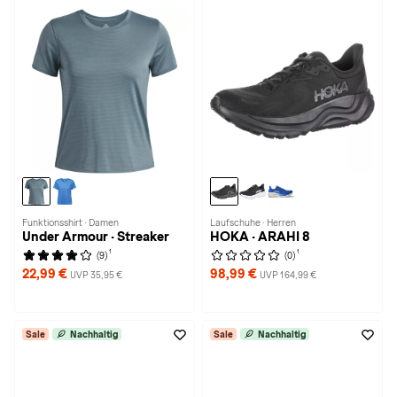
Funktionsshirt · Damen
Laufschuhe · Herren
Under Armour · Streaker
HOKA · ARAHI 8
1
1
(9)
(0)
22,99 €
98,99 €
UVP 35,95 €
UVP 164,99 €
Sale
Nachhaltig
Sale
Nachhaltig