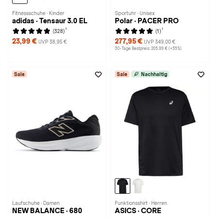
Fitnessschuhe · Kinder
Sportuhr · Unisex
adidas · Tensaur 3.0 EL
Polar · PACER PRO
1
1
(328)
(1)
23,99 €
277,95 €
UVP 38,95 €
UVP 349,00 €
30-Tage Bestpreis: 205,99 € (+35%)
Sale
Sale
Nachhaltig
Laufschuhe · Damen
Funktionsshirt · Herren
NEW BALANCE · 680
ASICS · CORE