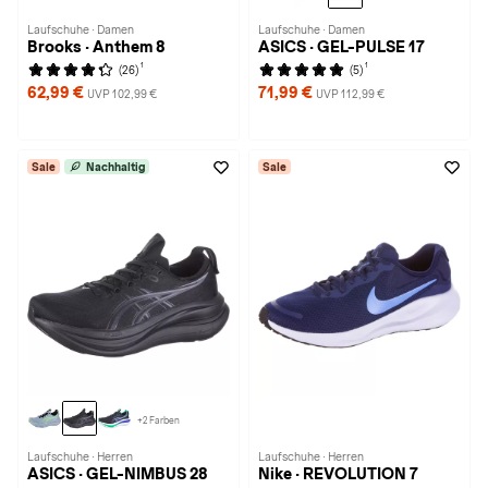
Laufschuhe · Damen
Laufschuhe · Damen
Brooks · Anthem 8
ASICS · GEL-PULSE 17
1
1
(26)
(5)
62,99 €
71,99 €
UVP 102,99 €
UVP 112,99 €
Sale
Nachhaltig
Sale
+2 Farben
Laufschuhe · Herren
Laufschuhe · Herren
ASICS · GEL-NIMBUS 28
Nike · REVOLUTION 7