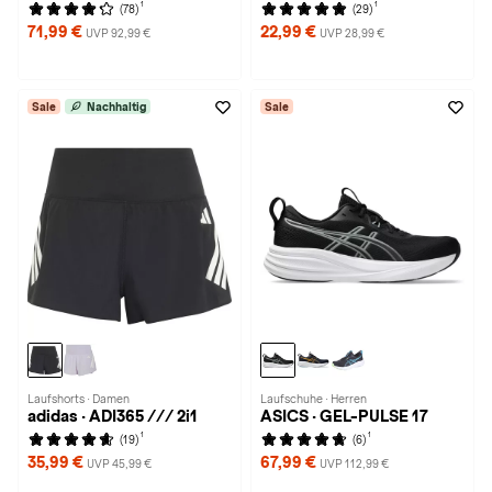
1
1
(78)
(29)
71,99 €
22,99 €
UVP 92,99 €
UVP 28,99 €
Sale
Nachhaltig
Sale
Laufshorts · Damen
Laufschuhe · Herren
adidas · ADI365 /// 2i1
ASICS · GEL-PULSE 17
1
1
(19)
(6)
35,99 €
67,99 €
UVP 45,99 €
UVP 112,99 €