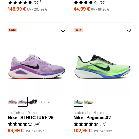
1
1
(36)
(35)
143,99 €
44,99 €
UVP 205,99 €
UVP 66,95 €
Sale
Sale
+1 Farbe
Laufschuhe · Damen
Laufschuhe · Herren
Nike · STRUCTURE 26
Nike · Pegasus 42
1
1
(74)
(67)
93,99 €
102,99 €
UVP 143,95 €
UVP 143,99 €