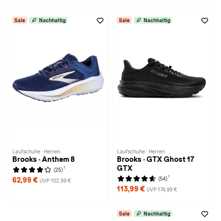
Sale
Nachhaltig
Sale
Nachhaltig
Laufschuhe · Herren
Laufschuhe · Herren
Brooks · Anthem 8
Brooks · GTX Ghost 17
GTX
1
(25)
1
(54)
62,99 €
UVP 102,99 €
113,99 €
UVP 174,99 €
Sale
Nachhaltig