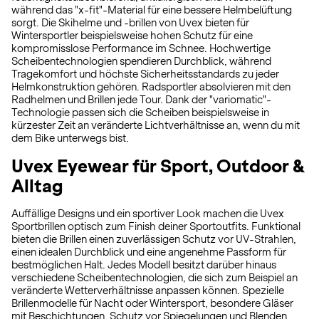
während das "x-fit"-Material für eine bessere Helmbelüftung
sorgt. Die Skihelme und -brillen von Uvex bieten für
Wintersportler beispielsweise hohen Schutz für eine
kompromisslose Performance im Schnee. Hochwertige
Scheibentechnologien spendieren Durchblick, während
Tragekomfort und höchste Sicherheitsstandards zu jeder
Helmkonstruktion gehören. Radsportler absolvieren mit den
Radhelmen und Brillen jede Tour. Dank der "variomatic"-
Technologie passen sich die Scheiben beispielsweise in
kürzester Zeit an veränderte Lichtverhältnisse an, wenn du mit
dem Bike unterwegs bist.
Uvex Eyewear für Sport, Outdoor &
Alltag
Auffällige Designs und ein sportiver Look machen die Uvex
Sportbrillen optisch zum Finish deiner Sportoutfits. Funktional
bieten die Brillen einen zuverlässigen Schutz vor UV-Strahlen,
einen idealen Durchblick und eine angenehme Passform für
bestmöglichen Halt. Jedes Modell besitzt darüber hinaus
verschiedene Scheibentechnologien, die sich zum Beispiel an
veränderte Wetterverhältnisse anpassen können. Spezielle
Brillenmodelle für Nacht oder Wintersport, besondere Gläser
mit Beschichtungen, Schutz vor Spiegelungen und Blenden