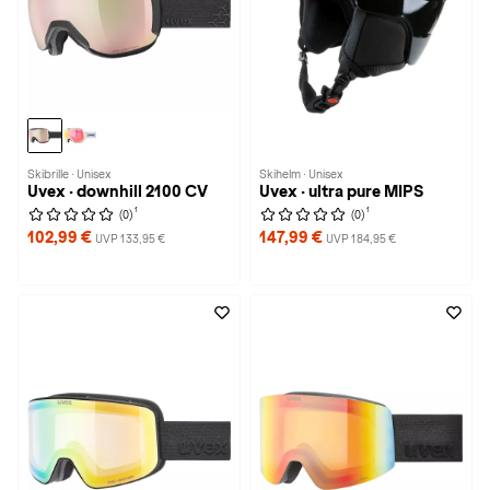
Skibrille · Unisex
Skihelm · Unisex
Uvex · downhill 2100 CV
Uvex · ultra pure MIPS
1
1
(0)
(0)
102,99 €
147,99 €
UVP 133,95 €
UVP 184,95 €