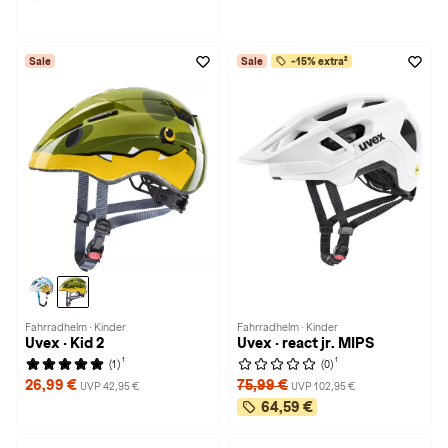
Sale
Sale
-15% extra²
Fahrradhelm · Kinder
Fahrradhelm · Kinder
Uvex · Kid 2
Uvex · react jr. MIPS
1
1
(1)
(0)
26,99 €
75,99 €
UVP 42,95 €
UVP 102,95 €
64,59 €