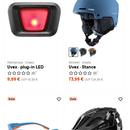
Helmlampe · Unisex
Skihelm · Unisex
Uvex · plug-in LED
Uvex · Stance
1
1
(0)
(0)
9,99 €
73,99 €
UVP 16,95 €
UVP 124,95 €
Sale
Sale