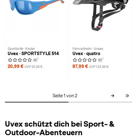
Sportbrille · Kinder
Fahrradhelm · Unisex
Uvex · SPORTSTYLE 514
Uvex · quatro
1
1
(0)
(0)
20,99 €
87,99 €
UVP 25,95 €
UVP 123,95 €
Seite 1 von 2
Uvex schützt dich bei Sport- &
Outdoor-Abenteuern