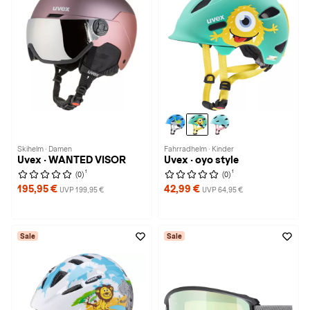
Skihelm · Damen
Fahrradhelm · Kinder
Uvex · WANTED VISOR
Uvex · oyo style
1
1
(0)
(0)
195,95 €
42,99 €
UVP 199,95 €
UVP 64,95 €
Sale
Sale