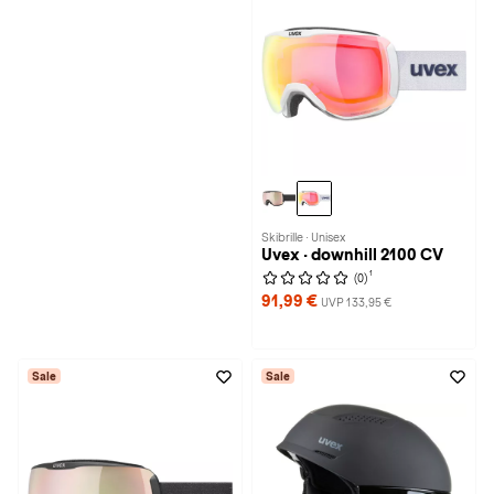
Skibrille · Unisex
Uvex · downhill 2100 CV
1
(0)
91,99 €
UVP 133,95 €
Sale
Sale