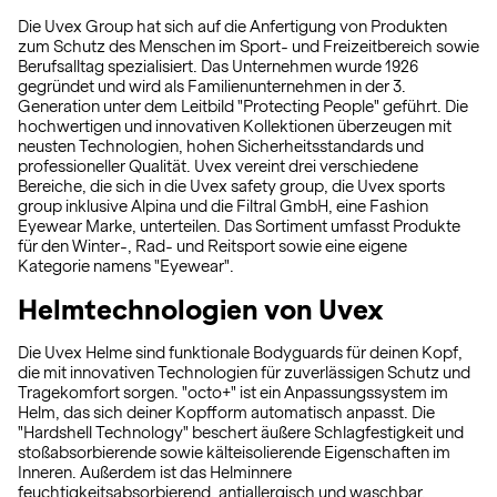
Die Uvex Group hat sich auf die Anfertigung von Produkten
zum Schutz des Menschen im Sport- und Freizeitbereich sowie
Berufsalltag spezialisiert. Das Unternehmen wurde 1926
gegründet und wird als Familienunternehmen in der 3.
Generation unter dem Leitbild "Protecting People" geführt. Die
hochwertigen und innovativen Kollektionen überzeugen mit
neusten Technologien, hohen Sicherheitsstandards und
professioneller Qualität. Uvex vereint drei verschiedene
Bereiche, die sich in die Uvex safety group, die Uvex sports
group inklusive Alpina und die Filtral GmbH, eine Fashion
Eyewear Marke, unterteilen. Das Sortiment umfasst Produkte
für den Winter-, Rad- und Reitsport sowie eine eigene
Kategorie namens "Eyewear".
Helmtechnologien von Uvex
Die Uvex Helme sind funktionale Bodyguards für deinen Kopf,
die mit innovativen Technologien für zuverlässigen Schutz und
Tragekomfort sorgen. "octo+" ist ein Anpassungssystem im
Helm, das sich deiner Kopfform automatisch anpasst. Die
"Hardshell Technology" beschert äußere Schlagfestigkeit und
stoßabsorbierende sowie kälteisolierende Eigenschaften im
Inneren. Außerdem ist das Helminnere
feuchtigkeitsabsorbierend, antiallergisch und waschbar,