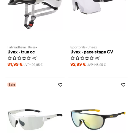
Fahrradhelm · Unisex
Sportbrille · Unisex
Uvex · true cc
Uvex · pace stage CV
1
1
(0)
(0)
81,99 €
92,99 €
UVP 102,95 €
UVP 143,95 €
Sale