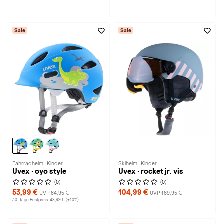
Sale
Sale
Fahrradhelm · Kinder
Skihelm · Kinder
Uvex · oyo style
Uvex · rocket jr. vis
1
1
(0)
(0)
53,99 €
104,99 €
UVP 64,95 €
UVP 169,95 €
30-Tage Bestpreis: 48,99 € (+10%)