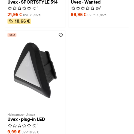
Uvex · SPORTSTYLE 514
Uvex · Wanted
1
1
(0)
(0)
21,95 €
96,95 €
UVP 25,95 €
UVP 109,95 €
18,66 €
Sale
Helmlampe · Unisex
Uvex · plug-in LED
1
(0)
9,99 €
UVP 16,95 €