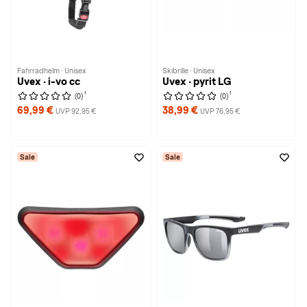
Fahrradhelm · Unisex
Skibrille · Unisex
Uvex · i-vo cc
Uvex · pyrit LG
1
1
(0)
(0)
69,99 €
38,99 €
UVP 92,95 €
UVP 76,95 €
Sale
Sale