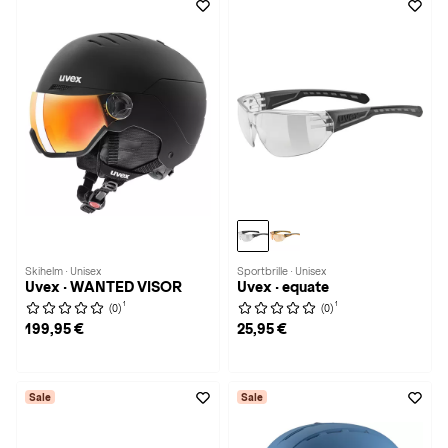
Skihelm · Unisex
Sportbrille · Unisex
Uvex · WANTED VISOR
Uvex · equate
1
1
(0)
(0)
199,95 €
25,95 €
Sale
Sale