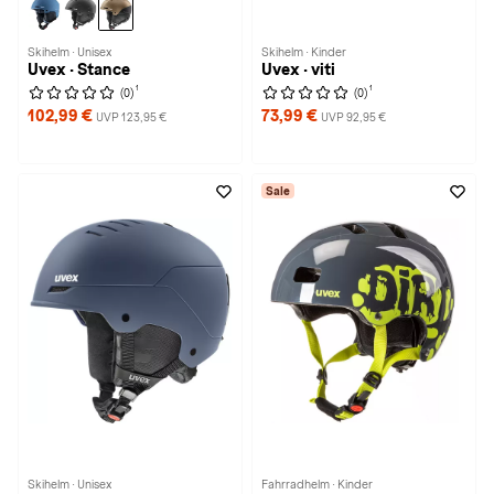
Skihelm · Unisex
Skihelm · Kinder
Uvex · Stance
Uvex · viti
1
1
(0)
(0)
102,99 €
73,99 €
UVP 123,95 €
UVP 92,95 €
Sale
Skihelm · Unisex
Fahrradhelm · Kinder