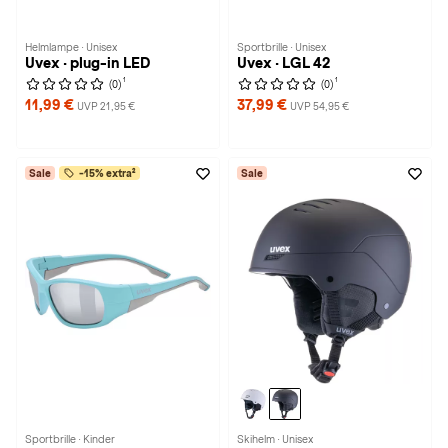
Helmlampe · Unisex
Sportbrille · Unisex
Uvex · plug-in LED
Uvex · LGL 42
1
1
(0)
(0)
11,99 €
37,99 €
UVP 21,95 €
UVP 54,95 €
Sale
-15% extra²
Sale
Sportbrille · Kinder
Skihelm · Unisex