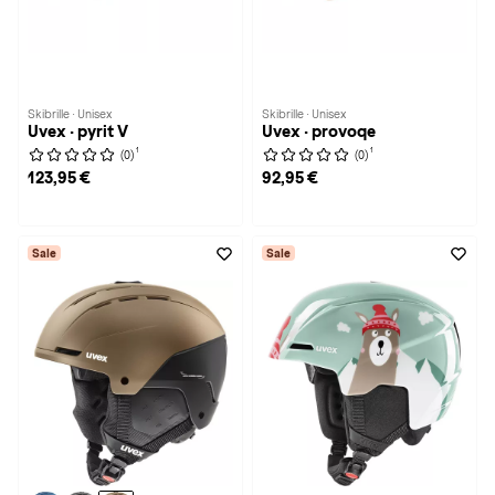
Skibrille · Unisex
Skibrille · Unisex
Uvex · pyrit V
Uvex · provoqe
1
1
(0)
(0)
123,95 €
92,95 €
Sale
Sale