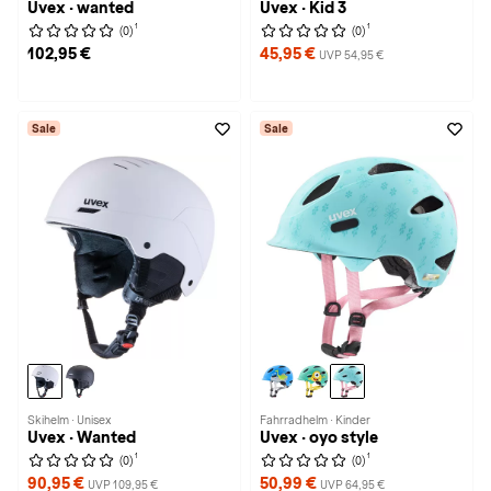
Uvex · wanted
Uvex · Kid 3
1
1
(0)
(0)
102,95 €
45,95 €
UVP 54,95 €
Sale
Sale
Skihelm · Unisex
Fahrradhelm · Kinder
Uvex · Wanted
Uvex · oyo style
1
1
(0)
(0)
90,95 €
50,99 €
UVP 109,95 €
UVP 64,95 €