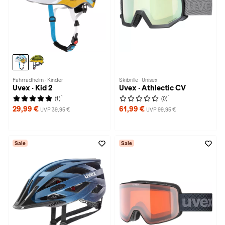
Fahrradhelm · Kinder
Skibrille · Unisex
Uvex · Kid 2
Uvex · Athlectic CV
1
1
(1)
(0)
29,99 €
61,99 €
UVP 39,95 €
UVP 99,95 €
Sale
Sale