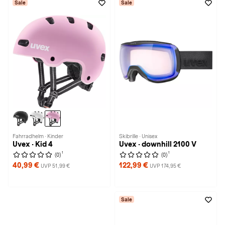
Sale
Sale
Fahrradhelm · Kinder
Skibrille · Unisex
Uvex · Kid 4
Uvex · downhill 2100 V
1
1
(0)
(0)
40,99 €
122,99 €
UVP 51,99 €
UVP 174,95 €
Sale