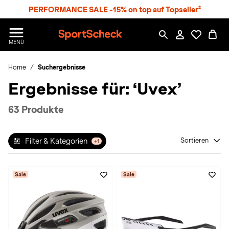
S
PERFORMANCE SALE -15% on top auf Topseller²
p
r
n
S
MENÜ
g
p
e
o
z
Home
Suchergebnisse
r
u
t
Ergebnisse für:
‘Uvex’
m
S
H
c
a
h
63 Produkte
u
e
p
c
t
k
Filter & Kategorien
Sortieren
+1
n
h
a
Sale
Sale
t