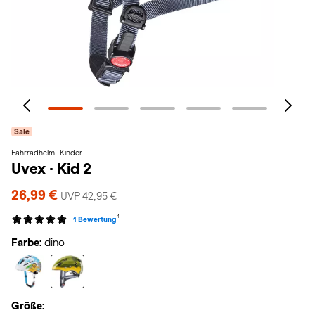
Sale
Fahrradhelm · Kinder
Uvex
·
Kid 2
26,99 €
UVP 42,95 €
1
1 Bewertung
Farbe:
dino
Größe: