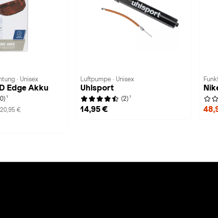
tung · Unisex
Luftpumpe · Unisex
Funkt
ED Edge Akku
Uhlsport
Nik
1
1
(0)
(2)
14,95 €
48,
20,95 €