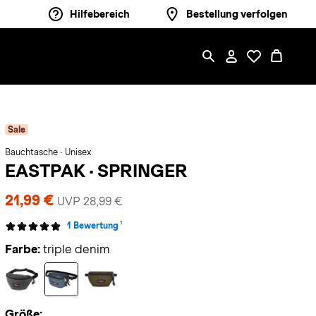
Hilfebereich
Bestellung verfolgen
Sale
Bauchtasche · Unisex
EASTPAK
·
SPRINGER
21,99 €
UVP 28,99 €
1
1 Bewertung
Farbe:
triple denim
Größe: