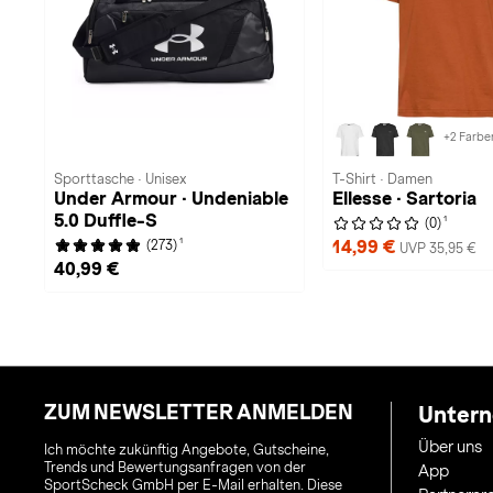
+2 Farbe
Sporttasche · Unisex
T-Shirt · Damen
Under Armour · Undeniable
Ellesse · Sartoria
5.0 Duffle-S
1
(0)
1
14,99 €
(273)
UVP 35,95 €
40,99 €
ZUM NEWSLETTER ANMELDEN
Unter
Über uns
Ich möchte zukünftig Angebote, Gutscheine,
Trends und Bewertungsanfragen von der
App
SportScheck GmbH per E-Mail erhalten. Diese