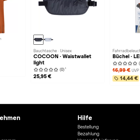
n
Bauchtasche · Unisex
Fahrradbeleuch
COCOON · Waistwallet
Büchel · L
light
1
16,99 €
(0)
UVP 
25,95 €
14,44 €
nehmen
Hilfe
Bestellung
Bezahlung