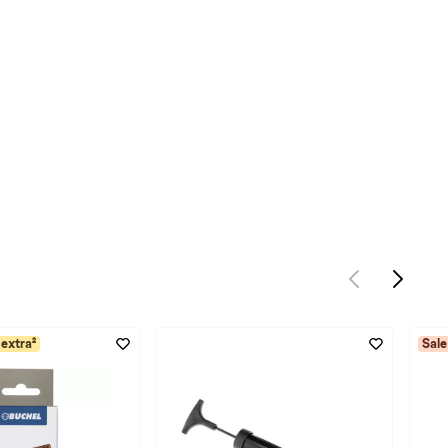
extra²
Sale