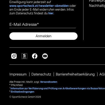
Partnerp
Einwilligung kann jederzeit auf
Nachhalti
www.sportscheck.at/newsletter-abmelden
oder
am Ende jeder E-Mail widerrufen werden. Infos
zum Datenschutz findest du
hier
.
E-Mail Adresse
Anmelden
Impressum
Datenschutz
Barrierefreiheitserklärung
AG
Alle Preise inkl. MwSt. zzgl.
Versandkosten
* Pflichtfeld
1
Information zur Verifizierung und Prüfung von Artikelbewertungen via BazaarVoice
²
Einlösebedingungen
© SportScheck GmbH 2026