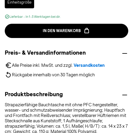
Einheitsgröße
Lieferbar - In 1-3 Werktagen bei dir.
IN DEN WARENKORB
Preis- & Versandinformationen
Alle Preise inkl. MwSt. und zzgl. 
Versandkosten
Rückgabe innerhalb von 30 Tagen möglich
Produktbeschreibung
Strapazierfähige Bauchtasche mit ohne PFC hergestellter,
wasser- und schmutzabweisender Imprägnierung; Hauptfach
und Frontfach mit Reißverschluss; verstellbarer Hüftriemen mit
Steckschnalle aus Kunststoff; 1 Aufhängeschlaufe;
strapazierfähig; Volumen: ca. 1,5 l, Maße( H/B/T): ca. 14 x 23 x 7
cm; Gewicht: ca. 110 g; Material 100% Polyamid.