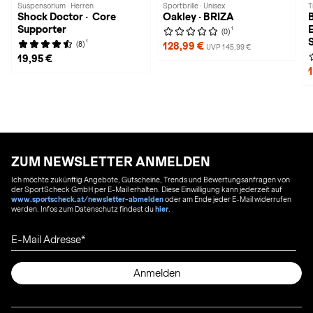
Suspensorium · Herren
Sportbrille · Unisex
T
Shock Doctor · Core
Oakley · BRIZA
B
Supporter
1
(0)
1
(8)
128,99 €
UVP 145,99 €
19,95 €
ZUM NEWSLETTER ANMELDEN
Ich möchte zukünftig Angebote, Gutscheine, Trends und Bewertungsanfragen von
der SportScheck GmbH per E-Mail erhalten. Diese Einwilligung kann jederzeit auf
www.sportscheck.at/newsletter-abmelden
oder am Ende jeder E-Mail widerrufen
werden. Infos zum Datenschutz findest du
hier
.
E-Mail Adresse
Anmelden