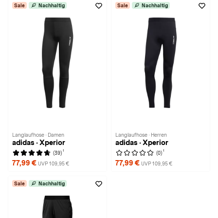
Sale
Nachhaltig
Sale
Nachhaltig
Langlaufhose · Damen
Langlaufhose · Herren
adidas · Xperior
adidas · Xperior
1
1
(39)
(0)
77,99 €
77,99 €
UVP 109,95 €
UVP 109,95 €
Sale
Nachhaltig