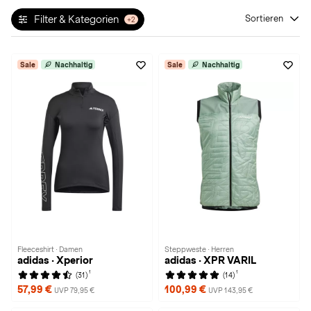
Filter & Kategorien
Sortieren
+2
Sale
Nachhaltig
Sale
Nachhaltig
Fleeceshirt · Damen
Steppweste · Herren
adidas · Xperior
adidas · XPR VARIL
1
1
(31)
(14)
57,99 €
100,99 €
UVP 79,95 €
UVP 143,95 €