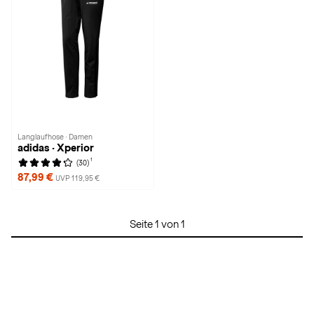
Langlaufhose · Damen
adidas · Xperior
1
(30)
87,99 €
UVP 119,95 €
Seite 1 von 1