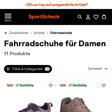
S
-15% on top auf ausgewählte Artikel²
p
r
n
S
MENÜ
g
p
e
o
z
Zurück
Home
Schuhe
Fahrradschuhe
r
u
t
Fahrradschuhe für Damen
m
S
H
c
a
h
11 Produkte
u
e
p
c
t
k
Filter & Kategorien
Sortieren
+1
n
h
a
Sale
Nachhaltig
Sale
Nachhaltig
t