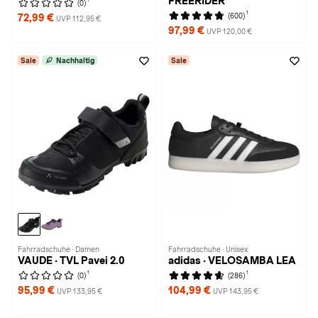
FREERIDER
(0)
1
(600)
72,99 €
UVP 112,95 €
97,99 €
UVP 120,00 €
Sale
Nachhaltig
Sale
Fahrradschuhe · Damen
Fahrradschuhe · Unisex
VAUDE · TVL Pavei 2.0
adidas · VELOSAMBA LEA
1
1
(0)
(286)
95,99 €
104,99 €
UVP 133,95 €
UVP 143,95 €