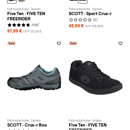
Fahrradschuhe · Damen
Fahrradschuhe · Damen
Five Ten · FIVE TEN
SCOTT · Sport Crus-r
FREERIDER
1
(0)
1
(129)
45,99 €
UVP 109,95 €
97,99 €
UVP 120,00 €
Sale
Sale
Fahrradschuhe · Damen
Fahrradschuhe · Unisex
SCOTT · Crus-r Boa
Five Ten · FIVE TEN
1