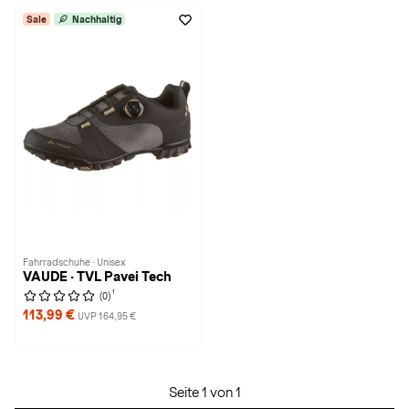
Sale
Nachhaltig
Fahrradschuhe · Unisex
VAUDE · TVL Pavei Tech
1
(0)
113,99 €
UVP 164,95 €
Seite 1 von 1