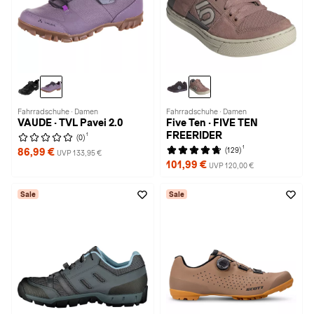
Fahrradschuhe · Damen
Fahrradschuhe · Damen
VAUDE · TVL Pavei 2.0
Five Ten · FIVE TEN
FREERIDER
1
(0)
1
(129)
86,99 €
UVP 133,95 €
101,99 €
UVP 120,00 €
Sale
Sale