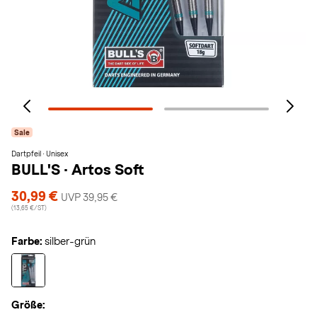
Sale
Dartpfeil · Unisex
BULL'S
·
Artos Soft
30,99 €
UVP 39,95 €
(13,65 €/ST)
Farbe:
silber-grün
Größe: