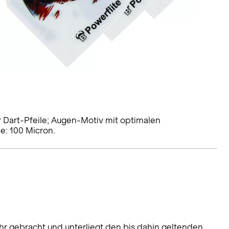
ür Dart-Pfeile; Augen-Motiv mit optimalen
e: 100 Micron.
hr gebracht und unterliegt den bis dahin geltenden