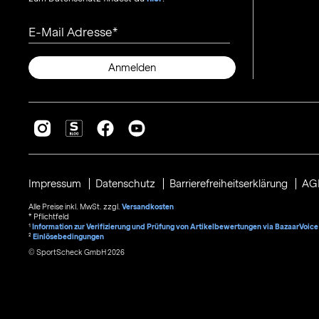
E-Mail Adresse
Anmelden
Impressum
Datenschutz
Barrierefreiheitserklärung
AG
Alle Preise inkl. MwSt. zzgl.
Versandkosten
* Pflichtfeld
1
Information zur Verifizierung und Prüfung von Artikelbewertungen via BazaarVoice
²
Einlösebedingungen
© SportScheck GmbH 2026