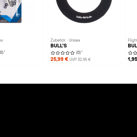
ex
Zubehör · Unisex
Fligh
BULL'S
BUL
1
1
(0)
(0)
25,99 €
1,9
UVP 32,95 €