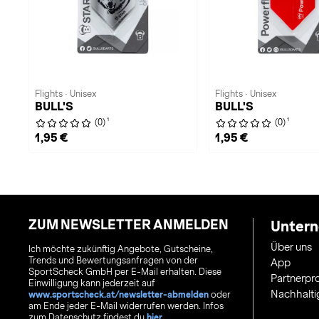
Flights · Unisex
Flights · Unisex
BULL'S
BULL'S
1
1
(0)
(0)
1,95 €
1,95 €
ZUM NEWSLETTER ANMELDEN
Unter
Über uns
Ich möchte zukünftig Angebote, Gutscheine,
Trends und Bewertungsanfragen von der
App
SportScheck GmbH per E-Mail erhalten. Diese
Partnerp
Einwilligung kann jederzeit auf
Nachhalti
www.sportscheck.at/newsletter-abmelden
oder
am Ende jeder E-Mail widerrufen werden. Infos
zum Datenschutz findest du
hier
.