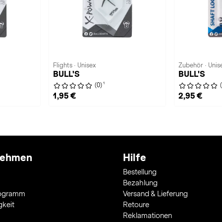
Flights · Unisex
Zubehör · Unis
BULL'S
BULL'S
1
(0)
1,95 €
2,95 €
nehmen
Hilfe
Bestellung
Bezahlung
rogramm
Versand & Lieferung
gkeit
Retoure
Reklamationen