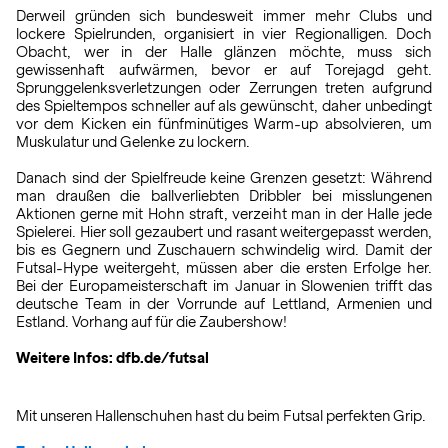
Derweil gründen sich bundesweit immer mehr Clubs und
lockere Spielrunden, organisiert in vier Regionalligen. Doch
Obacht, wer in der Halle glänzen möchte, muss sich
gewissenhaft aufwärmen, bevor er auf Torejagd geht.
Sprunggelenksverletzungen oder Zerrungen treten aufgrund
des Spieltempos schneller auf als gewünscht, daher unbedingt
vor dem Kicken ein fünfminütiges Warm-up absolvieren, um
Muskulatur und Gelenke zu lockern.
Danach sind der Spielfreude keine Grenzen gesetzt: Während
man draußen die ballverliebten Dribbler bei misslungenen
Aktionen gerne mit Hohn straft, verzeiht man in der Halle jede
Spielerei. Hier soll gezaubert und rasant weitergepasst werden,
bis es Gegnern und Zuschauern schwindelig wird. Damit der
Futsal-Hype weitergeht, müssen aber die ersten Erfolge her.
Bei der Europameisterschaft im Januar in Slowenien trifft das
deutsche Team in der Vorrunde auf Lettland, Armenien und
Estland. Vorhang auf für die Zaubershow!
Weitere Infos:
dfb.de/futsal
Mit unseren Hallenschuhen hast du beim Futsal perfekten Grip.