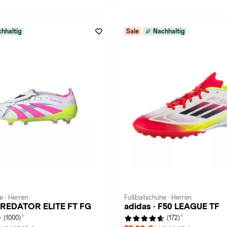
hhaltig
Sale
Nachhaltig
e · Herren
Fußballschuhe · Herren
 PREDATOR ELITE FT FG
adidas · F50 LEAGUE TF
1
1
(1000)
(172)