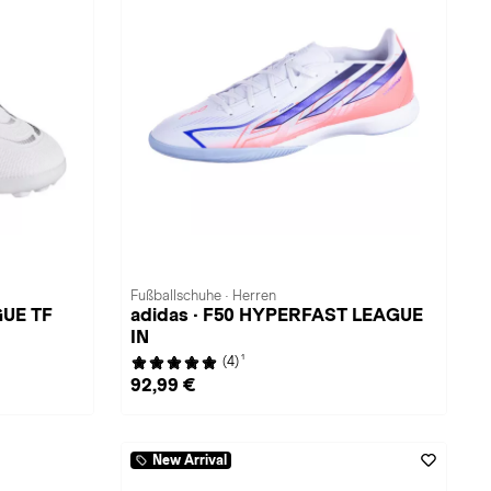
Fußballschuhe · Herren
GUE TF
adidas · F50 HYPERFAST LEAGUE
IN
1
(4)
92,99 €
New Arrival