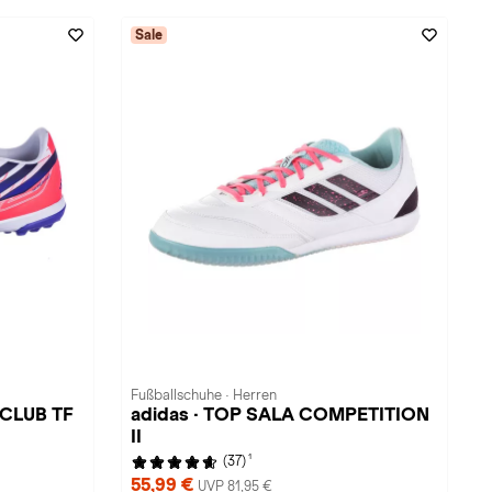
Sale
Fußballschuhe · Herren
 CLUB TF
adidas · TOP SALA COMPETITION
II
1
(37)
55,99 €
UVP 81,95 €