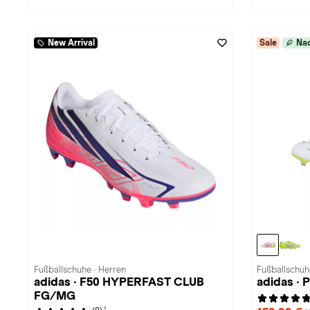
New Arrival
Sale
Nac
Fußballschuhe · Herren
Fußballschuh
adidas · F50 HYPERFAST CLUB
adidas ·
FG/MG
1