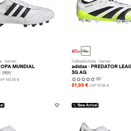
e · Herren
Fußballschuhe · Herren
 COPA MUNDIAL
adidas · PREDATOR LEA
3G AG
1
(1101)
1
(0)
VP 143,95 €
61,99 €
UVP 97,95 €
al
New Arrival