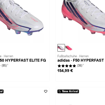
e · Herren
Fußballschuhe · Herren
 F50 HYPERFAST ELITE FG
adidas · F50 HYPERFAST
1
1
(85)
(36)
154,99 €
al
New Arrival