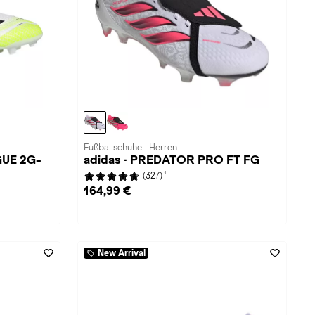
Fußballschuhe · Herren
GUE 2G-
adidas · PREDATOR PRO FT FG
1
(327)
164,99 €
New Arrival