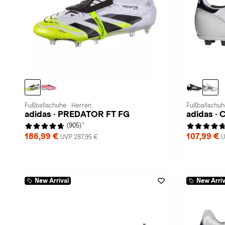
Fußballschuhe · Herren
Fußballschuh
adidas · PREDATOR FT FG
adidas ·
1
(905)
186,99 €
107,99 €
UVP 287,95 €
U
New Arrival
New Arriv