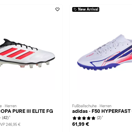
New Arrival
e · Herren
Fußballschuhe · Herren
COPA PURE III ELITE FG
adidas · F50 HYPERFAST
1
1
(42)
(2)
61,99 €
VP 246,95 €