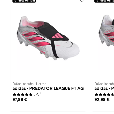
New Arrival
New Arriv
Fußballschuhe · Herren
Fußballschuh
adidas · PREDATOR LEAGUE FT AG
adidas ·
1
(67)
97,99 €
92,99 €