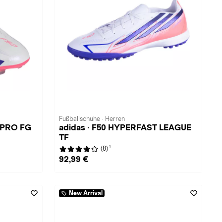
Fußballschuhe · Herren
 PRO FG
adidas · F50 HYPERFAST LEAGUE
TF
1
(8)
92,99 €
New Arrival