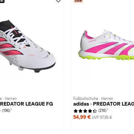
al
Sale
e · Herren
Fußballschuhe · Herren
 PREDATOR LEAGUE FG
adidas · PREDATOR LEA
1
1
(196)
(216)
54,99 €
UVP 97,95 €