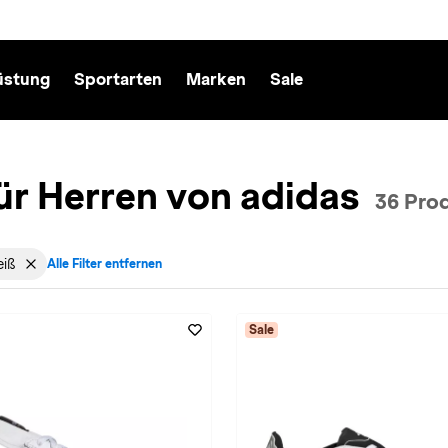
üstung
Sportarten
Marken
Sale
ür Herren von adidas
36 Pro
iß
Alle Filter entfernen
cht: Herren entfernen
v für Marke: adidas entfernen
Filter aktiv für Farbe: in-weiß entfernen
Sale