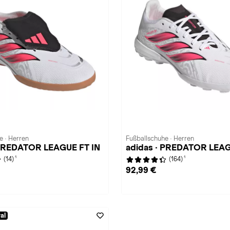
e · Herren
Fußballschuhe · Herren
 PREDATOR LEAGUE FT IN
adidas · PREDATOR LEA
1
1
(14)
(164)
92,99 €
al