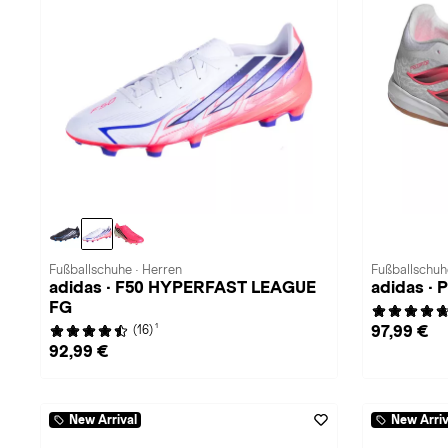
Fußballschuhe · Herren
Fußballschuh
adidas · F50 HYPERFAST LEAGUE
adidas ·
FG
1
97,99 €
(16)
92,99 €
New Arrival
New Arriv