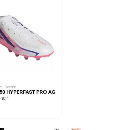
e · Herren
 F50 HYPERFAST PRO AG
1
(0)