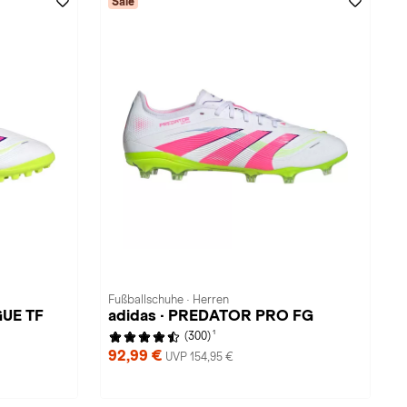
Sale
Fußballschuhe · Herren
GUE TF
adidas · PREDATOR PRO FG
1
(300)
92,99 €
UVP 154,95 €