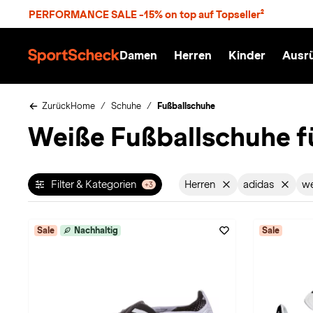
S
PERFORMANCE SALE -15% on top auf Topseller²
p
r
n
Damen
Herren
Kinder
Ausr
g
S
e
p
z
o
u
r
Zurück
Home
Schuhe
Fußballschuhe
m
t
Weiße Fußballschuhe f
H
S
a
c
u
h
p
e
t
c
Filter & Kategorien
Herren
adidas
we
+3
Filter aktiv für Geschle
Filter akti
k
n
h
a
Sale
Nachhaltig
Sale
t