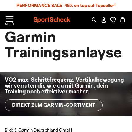
S
PERFORMANCE SALE -15% on top auf Topseller²
p
r
n
S
MENÜ
g
p
Garmin
e
o
z
r
u
t
Trainingsanlayse
m
S
H
c
a
h
u
e
p
c
t
k
VO2 max, Schrittfrequenz, Vertikalbewegung
wir verraten dir, wie du mit Garmin, dein
n
Training noch effektiver machst.
h
a
DIREKT ZUM GARMIN-SORTIMENT
t
Bild: © Garmin Deutschland GmbH