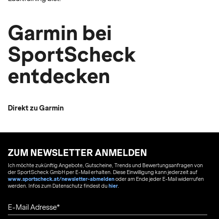
Garmin bei
SportScheck
entdecken
Direkt zu Garmin
ZUM NEWSLETTER ANMELDEN
Ich möchte zukünftig Angebote, Gutscheine, Trends und Bewertungsanfragen von
der SportScheck GmbH per E-Mail erhalten. Diese Einwilligung kann jederzeit auf
www.sportscheck.at/newsletter-abmelden
oder am Ende jeder E-Mail widerrufen
werden. Infos zum Datenschutz findest du
hier
.
E-Mail Adresse