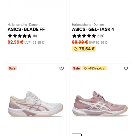
Hallenschuhe · Damen
Hallenschuhe · Damen
ASICS · BLADE FF
ASICS · GEL-TASK 4
1
1
(8)
(19)
82,99 €
88,99 €
UVP 123,95 €
UVP 92,95 €
75,64 €
Sale
Sale
-15% extra²