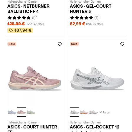
Hallenschuhe · Damen
Hallenschuhe · Damen
ASICS · NETBURNER
ASICS · GEL-COURT
BALLISTIC FF 4
HUNTER 3
1
1
(1)
(4)
126,99 €
62,99 €
UVP 143,95 €
UVP 92,95 €
107,94 €
Sale
Sale
+1 Farbe
Hallenschuhe · Damen
Hallenschuhe · Damen
ASICS · COURT HUNTER
ASICS · GEL-ROCKET 12
1