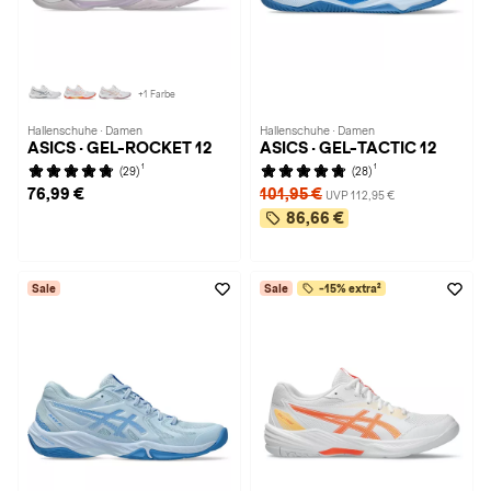
+1 Farbe
Hallenschuhe · Damen
Hallenschuhe · Damen
ASICS · GEL-ROCKET 12
ASICS · GEL-TACTIC 12
1
1
(29)
(28)
76,99 €
101,95 €
UVP 112,95 €
86,66 €
Sale
Sale
-15% extra²