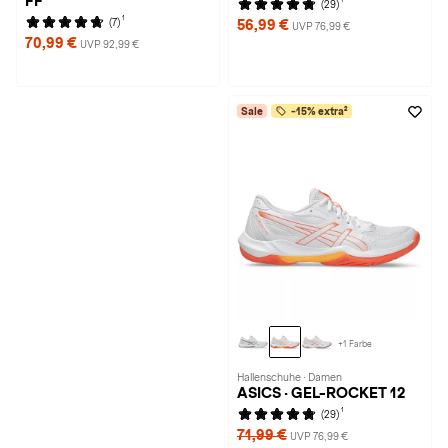
FF
(29)
1
(7)
56,99 €
UVP 76,99 €
70,99 €
UVP 92,99 €
Sale
-15% extra²
+1 Farbe
Hallenschuhe · Damen
ASICS · GEL-ROCKET 12
1
(29)
71,99 €
UVP 76,99 €