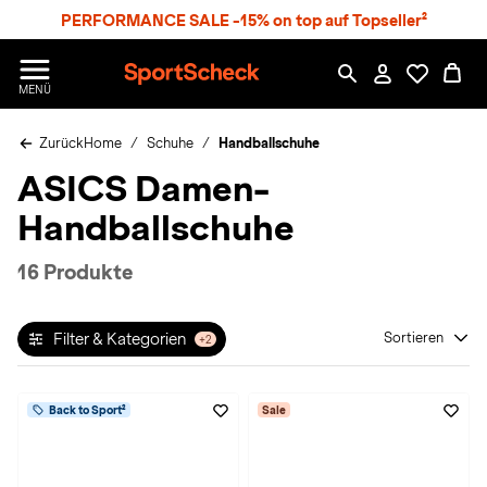
S
PERFORMANCE SALE -15% on top auf Topseller²
p
r
n
S
MENÜ
g
p
e
o
z
Zurück
Home
Schuhe
Handballschuhe
r
u
t
ASICS Damen-
m
S
H
c
Handballschuhe
a
h
u
e
p
c
16 Produkte
t
k
n
h
Filter & Kategorien
Sortieren
+2
a
t
Back to Sport²
Sale