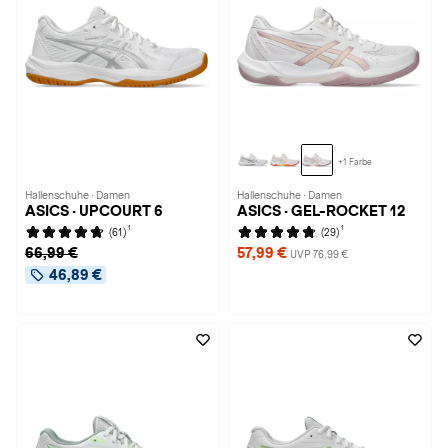
+1 Farbe
Hallenschuhe · Damen
Hallenschuhe · Damen
ASICS · UPCOURT 6
ASICS · GEL-ROCKET 12
1
1
(61)
(29)
66,99 €
57,99 €
UVP 76,99 €
46,89 €