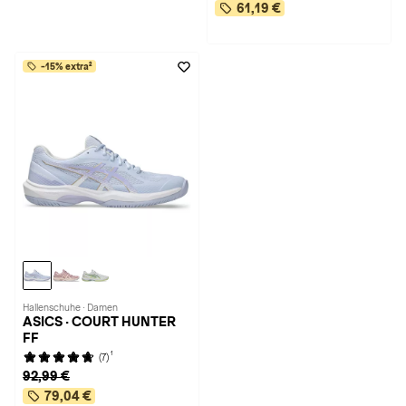
61,19 €
-15% extra²
Hallenschuhe · Damen
ASICS · COURT HUNTER
FF
1
(7)
92,99 €
79,04 €