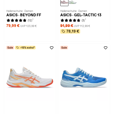
Hallenschuhe · Damen
Hallenschuhe · Damen
ASICS · BEYOND FF
ASICS · GEL-TACTIC 13
1
1
(12)
(3)
79,99 €
91,99 €
UVP 123,99 €
UVP 112,99 €
78,19 €
Sale
-15% extra²
Sale