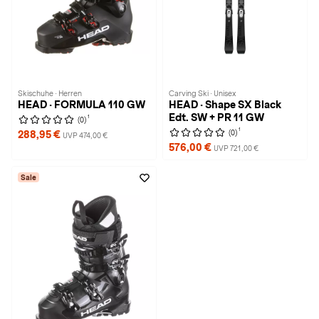
Skischuhe · Herren
Carving Ski · Unisex
HEAD · FORMULA 110 GW
HEAD · Shape SX Black
Edt. SW + PR 11 GW
1
(0)
1
(0)
288,95 €
UVP 474,00 €
576,00 €
UVP 721,00 €
Sale