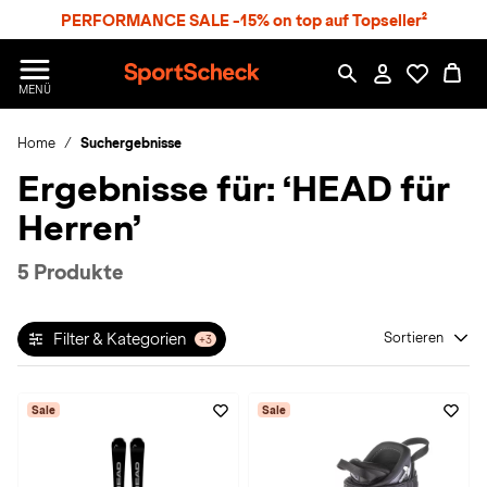
S
PERFORMANCE SALE -15% on top auf Topseller²
p
r
n
S
MENÜ
g
p
e
o
z
Home
Suchergebnisse
r
u
t
Ergebnisse für:
‘HEAD für
m
S
H
c
Herren’
a
h
u
e
p
c
5 Produkte
t
k
n
h
Filter & Kategorien
Sortieren
+3
a
t
Sale
Sale