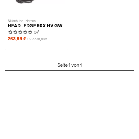
Skischuhe · Herren
HEAD · EDGE 90X HV GW
1
(0)
263,99 €
UVP 330,00 €
Seite 1 von 1