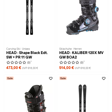
Carving Ski · Unisex
Skischuhe · Herren
HEAD · Shape Black Edt.
HEAD · KALIBER 120X MV
SW + PR 11 GW
GW BOA2
1
1
(0)
(0)
473,00 €
514,00 €
UVP 618,00 €
UVP 618,00 €
Sale
Sale