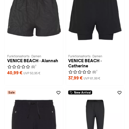
Funktionsshorts · Damen
Funktionsshorts · Damen
VENICE BEACH · Alannah
VENICE BEACH ·
Catherine
1
(0)
1
(0)
40,99 €
UVP 50,95 €
37,99 €
UVP 61,99 €
Sale
New Arrival