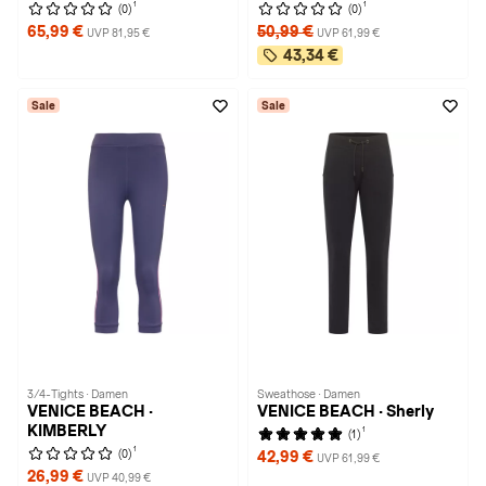
1
1
(0)
(0)
65,99 €
50,99 €
UVP 81,95 €
UVP 61,99 €
43,34 €
Sale
Sale
3/4-Tights · Damen
Sweathose · Damen
VENICE BEACH ·
VENICE BEACH · Sherly
KIMBERLY
1
(1)
1
(0)
42,99 €
UVP 61,99 €
26,99 €
UVP 40,99 €