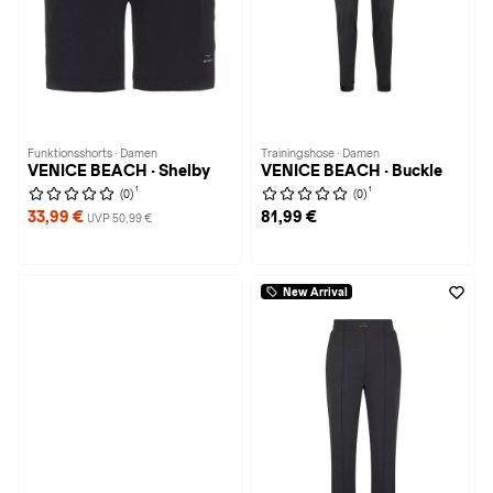
Funktionsshorts · Damen
Trainingshose · Damen
VENICE BEACH · Shelby
VENICE BEACH · Buckle
1
1
(0)
(0)
33,99 €
81,99 €
UVP 50,99 €
New Arrival