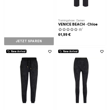
Trainingshose · Damen
VENICE BEACH · Chloe
1
(0)
61,99 €
JETZT SPAREN
New Arrival
New Arrival