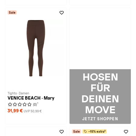
Sale
HOSEN
FÜR
Tights · Damen
DEINEN
VENICE BEACH · Mary
1
(0)
MOVE
31,99 €
UVP 50,99 €
JETZT SHOPPEN
Sale
-15% extra²