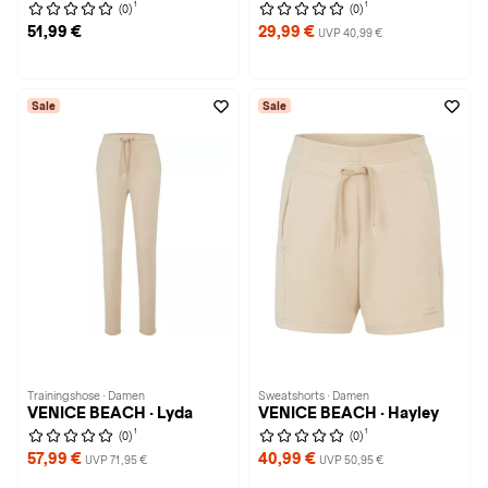
1
1
(0)
(0)
51,99 €
29,99 €
UVP 40,99 €
Sale
Sale
Trainingshose · Damen
Sweatshorts · Damen
VENICE BEACH · Lyda
VENICE BEACH · Hayley
1
1
(0)
(0)
57,99 €
40,99 €
UVP 71,95 €
UVP 50,95 €