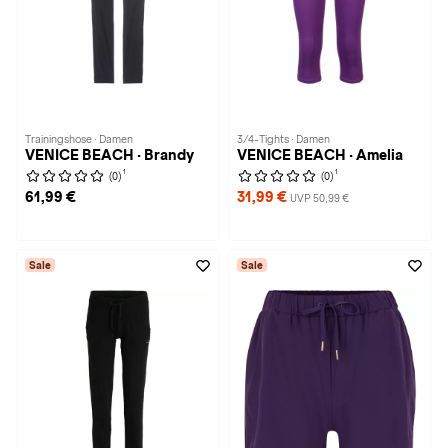
Trainingshose · Damen
3/4-Tights · Damen
VENICE BEACH · Brandy
VENICE BEACH · Amelia
1
1
(0)
(0)
61,99 €
31,99 €
UVP 50,99 €
Sale
Sale