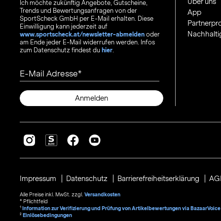
Über uns
Ich möchte zukünftig Angebote, Gutscheine,
Trends und Bewertungsanfragen von der
App
SportScheck GmbH per E-Mail erhalten. Diese
Partnerp
Einwilligung kann jederzeit auf
Nachhalti
www.sportscheck.at/newsletter-abmelden
oder
am Ende jeder E-Mail widerrufen werden. Infos
zum Datenschutz findest du
hier
.
E-Mail Adresse
Anmelden
Impressum
Datenschutz
Barrierefreiheitserklärung
AG
Alle Preise inkl. MwSt. zzgl.
Versandkosten
* Pflichtfeld
1
Information zur Verifizierung und Prüfung von Artikelbewertungen via BazaarVoice
²
Einlösebedingungen