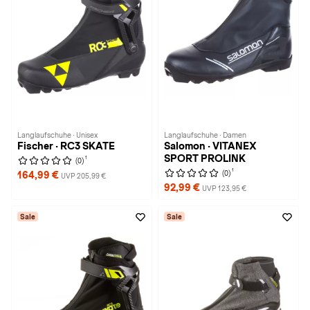
Langlaufschuhe · Unisex
Langlaufschuhe · Damen
Fischer · RC3 SKATE
Salomon · VITANEX
SPORT PROLINK
1
(0)
1
(0)
164,99 €
UVP 205,99 €
92,99 €
UVP 123,95 €
Sale
Sale