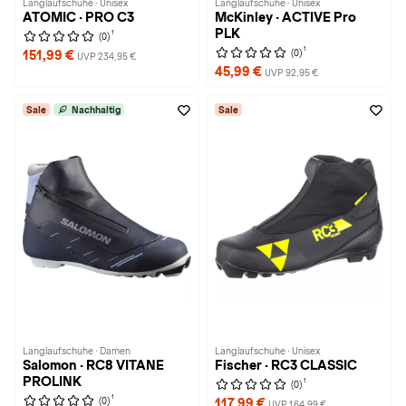
Langlaufschuhe · Unisex
Langlaufschuhe · Unisex
ATOMIC · PRO C3
McKinley · ACTIVE Pro
PLK
1
(0)
1
(0)
151,99 €
UVP 234,95 €
45,99 €
UVP 92,95 €
Sale
Nachhaltig
Sale
Langlaufschuhe · Damen
Langlaufschuhe · Unisex
Salomon · RC8 VITANE
Fischer · RC3 CLASSIC
PROLINK
1
(0)
1
(0)
117,99 €
UVP 164,99 €