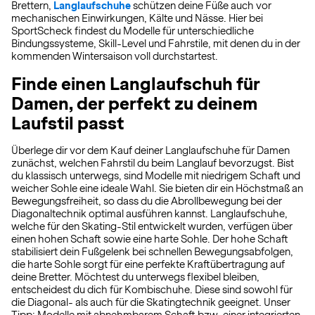
Brettern,
Langlaufschuhe
schützen deine Füße auch vor
mechanischen Einwirkungen, Kälte und Nässe. Hier bei
SportScheck findest du Modelle für unterschiedliche
Bindungssysteme, Skill-Level und Fahrstile, mit denen du in der
kommenden Wintersaison voll durchstartest.
Finde einen Langlaufschuh für
Damen, der perfekt zu deinem
Laufstil passt
Überlege dir vor dem Kauf deiner Langlaufschuhe für Damen
zunächst, welchen Fahrstil du beim Langlauf bevorzugst. Bist
du klassisch unterwegs, sind Modelle mit niedrigem Schaft und
weicher Sohle eine ideale Wahl. Sie bieten dir ein Höchstmaß an
Bewegungsfreiheit, so dass du die Abrollbewegung bei der
Diagonaltechnik optimal ausführen kannst. Langlaufschuhe,
welche für den Skating-Stil entwickelt wurden, verfügen über
einen hohen Schaft sowie eine harte Sohle. Der hohe Schaft
stabilisiert dein Fußgelenk bei schnellen Bewegungsabfolgen,
die harte Sohle sorgt für eine perfekte Kraftübertragung auf
deine Bretter. Möchtest du unterwegs flexibel bleiben,
entscheidest du dich für Kombischuhe. Diese sind sowohl für
die Diagonal- als auch für die Skatingtechnik geeignet. Unser