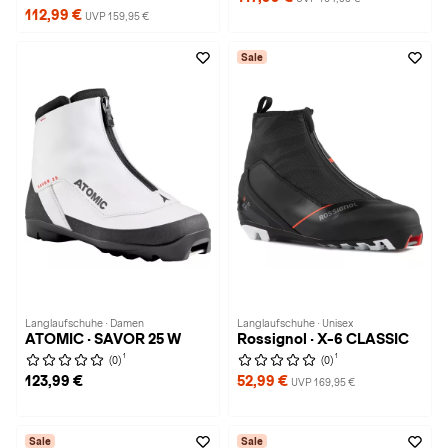
112,99 €
UVP 159,95 €
Sale
Langlaufschuhe · Damen
Langlaufschuhe · Unisex
ATOMIC · SAVOR 25 W
Rossignol · X-6 CLASSIC
1
1
(0)
(0)
123,99 €
52,99 €
UVP 169,95 €
Sale
Sale