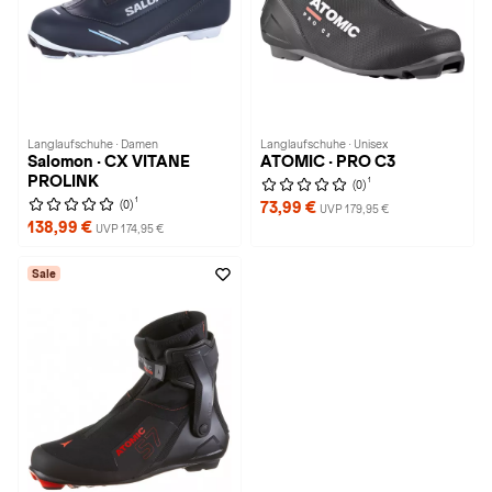
Langlaufschuhe · Damen
Langlaufschuhe · Unisex
Salomon · CX VITANE
ATOMIC · PRO C3
PROLINK
1
(0)
1
(0)
73,99 €
UVP 179,95 €
138,99 €
UVP 174,95 €
Sale