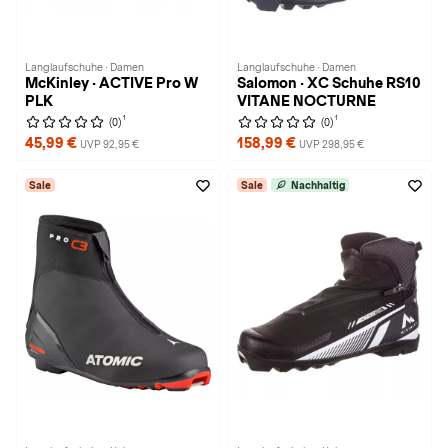
Langlaufschuhe · Damen
Langlaufschuhe · Damen
McKinley · ACTIVE Pro W
Salomon · XC Schuhe RS10
PLK
VITANE NOCTURNE
1
1
(0)
(0)
45,99 €
158,99 €
UVP 92,95 €
UVP 298,95 €
Sale
Sale
Nachhaltig