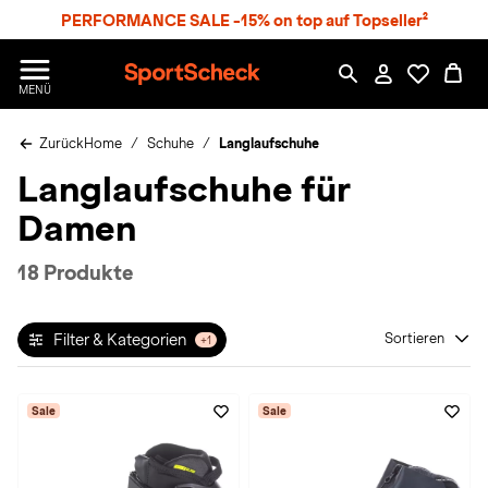
S
PERFORMANCE SALE -15% on top auf Topseller²
p
r
n
S
MENÜ
g
p
e
o
z
Zurück
Home
Schuhe
Langlaufschuhe
r
u
t
Langlaufschuhe für
m
S
H
c
Damen
a
h
u
e
p
c
18 Produkte
t
k
n
h
Filter & Kategorien
Sortieren
+1
a
t
Sale
Sale