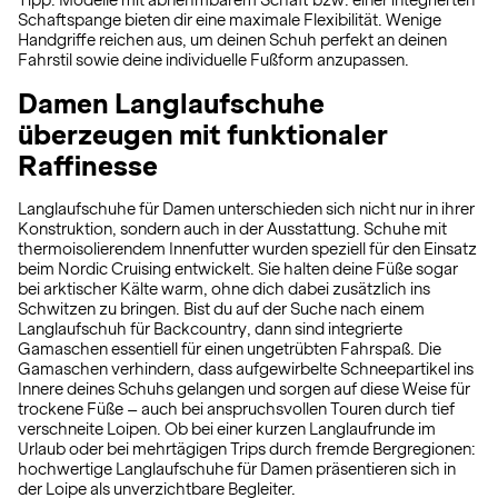
Tipp: Modelle mit abnehmbarem Schaft bzw. einer integrierten
Schaftspange bieten dir eine maximale Flexibilität. Wenige
Handgriffe reichen aus, um deinen Schuh perfekt an deinen
Fahrstil sowie deine individuelle Fußform anzupassen.
Damen Langlaufschuhe
überzeugen mit funktionaler
Raffinesse
Langlaufschuhe für Damen unterschieden sich nicht nur in ihrer
Konstruktion, sondern auch in der Ausstattung. Schuhe mit
thermoisolierendem Innenfutter wurden speziell für den Einsatz
beim Nordic Cruising entwickelt. Sie halten deine Füße sogar
bei arktischer Kälte warm, ohne dich dabei zusätzlich ins
Schwitzen zu bringen. Bist du auf der Suche nach einem
Langlaufschuh für Backcountry, dann sind integrierte
Gamaschen essentiell für einen ungetrübten Fahrspaß. Die
Gamaschen verhindern, dass aufgewirbelte Schneepartikel ins
Innere deines Schuhs gelangen und sorgen auf diese Weise für
trockene Füße – auch bei anspruchsvollen Touren durch tief
verschneite Loipen. Ob bei einer kurzen Langlaufrunde im
Urlaub oder bei mehrtägigen Trips durch fremde Bergregionen:
hochwertige Langlaufschuhe für Damen präsentieren sich in
der Loipe als unverzichtbare Begleiter.