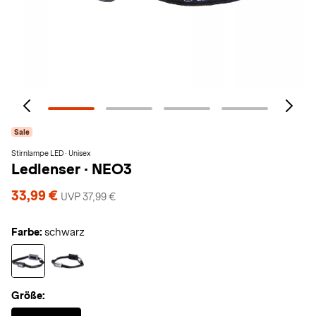
Sale
Stirnlampe LED · Unisex
Ledlenser
·
NEO3
33,99 €
UVP 37,99 €
Farbe:
schwarz
Größe:
Selected