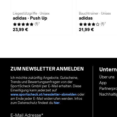
Liegestützgriffe · Unisex
Bauchtrainer · Unisex
adidas · Push Up
adidas
1
1
(1)
(1)
23,99 €
21,99 €
ZUM NEWSLETTER ANMELDEN
Unter
Über uns
Ich möchte zukünftig Angebote, Gutscheine,
Trends und Bewertungsanfragen von der
App
SportScheck GmbH per E-Mail erhalten. Diese
Partnerp
Einwilligung kann jederzeit auf
Nachhalti
www.sportscheck.at/newsletter-abmelden
oder
am Ende jeder E-Mail widerrufen werden. Infos
zum Datenschutz findest du
hier
.
E-Mail Adresse