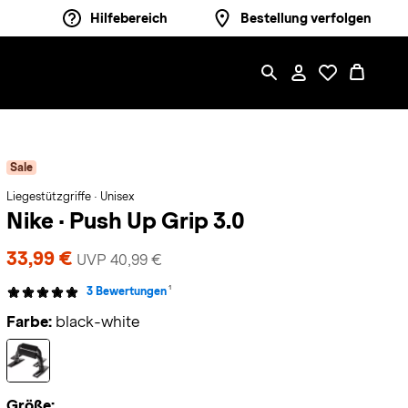
Hilfebereich
Bestellung verfolgen
Sale
Liegestützgriffe · Unisex
Nike
·
Push Up Grip 3.0
33,99 €
UVP 40,99 €
1
3 Bewertungen
Farbe:
black-white
Größe: