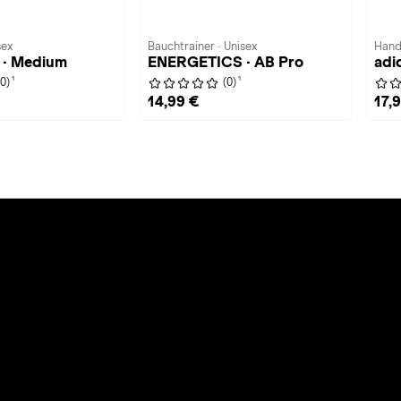
sex
Bauchtrainer · Unisex
Hand
· Medium
ENERGETICS · AB Pro
adi
1
1
(0)
(0)
14,99 €
17,