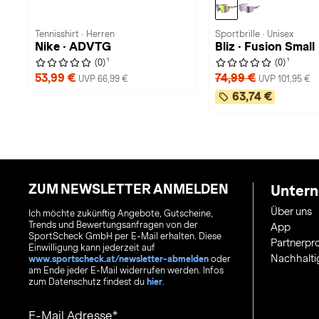
Tennisshirt · Herren
Sportbrille · Unisex
Nike · ADVTG
Bliz · Fusion Small
1
1
(0)
(0)
53,99 €
74,99 €
UVP 66,99 €
UVP 101,95 €
63,74 €
ZUM NEWSLETTER ANMELDEN
Unter
Über uns
Ich möchte zukünftig Angebote, Gutscheine,
Trends und Bewertungsanfragen von der
App
SportScheck GmbH per E-Mail erhalten. Diese
Partnerp
Einwilligung kann jederzeit auf
Nachhalti
www.sportscheck.at/newsletter-abmelden
oder
am Ende jeder E-Mail widerrufen werden. Infos
zum Datenschutz findest du
hier
.
E-Mail Adresse