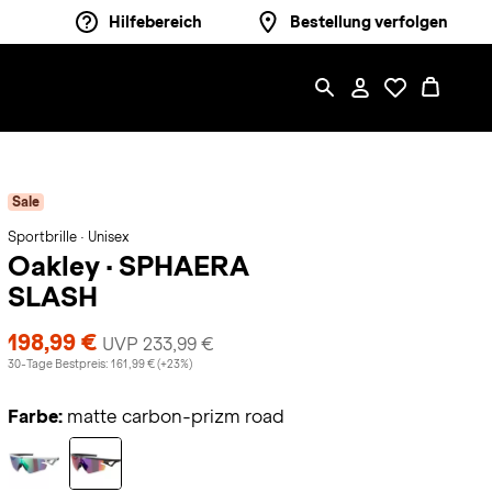
Hilfebereich
Bestellung verfolgen
Sale
Sportbrille · Unisex
Oakley
·
SPHAERA
SLASH
198,99 €
UVP 233,99 €
30-Tage Bestpreis: 161,99 € (+23%)
Farbe:
matte carbon-prizm road