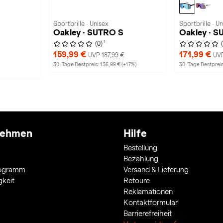
Sportbrille · Unisex
Sportbrille · Un
Oakley · SUTRO S
Oakley · S
1
(0)
159,99 €
171,99 €
UVP 187,99 €
UVP
30-Tage Bestpreis: 136,99 € (+17%)
30-Tage Bestpreis
nehmen
Hilfe
Bestellung
Bezahlung
rogramm
Versand & Lieferung
gkeit
Retoure
Reklamationen
Kontaktformular
Barrierefreiheit