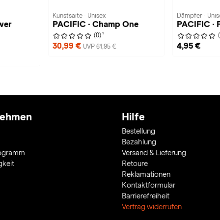
Kunstsaite · Unisex
Dämpfer · Unis
wer
PACIFIC · Champ One
PACIFIC · 
1
(0)
30,99 €
4,95 €
UVP 61,95 €
nehmen
Hilfe
Bestellung
Bezahlung
rogramm
Versand & Lieferung
gkeit
Retoure
Reklamationen
Kontaktformular
Barrierefreiheit
Vertrag widerrufen