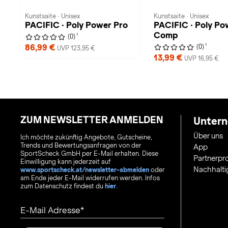
Kunstsaite · Unisex
Kunstsaite · Unisex
PACIFIC · Poly Power Pro
PACIFIC · Poly Po
Comp
1
(0)
1
86,99 €
(0)
UVP 123,95 €
13,99 €
UVP 16,95 €
ZUM NEWSLETTER ANMELDEN
Unter
Über uns
Ich möchte zukünftig Angebote, Gutscheine,
Trends und Bewertungsanfragen von der
App
SportScheck GmbH per E-Mail erhalten. Diese
Partnerp
Einwilligung kann jederzeit auf
Nachhalti
www.sportscheck.at/newsletter-abmelden
oder
am Ende jeder E-Mail widerrufen werden. Infos
zum Datenschutz findest du
hier
.
E-Mail Adresse