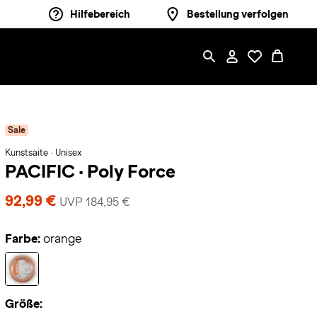
Hilfebereich
Bestellung verfolgen
Sale
Kunstsaite · Unisex
PACIFIC
·
Poly Force
92,99 €
UVP 184,95 €
Farbe:
orange
Größe: