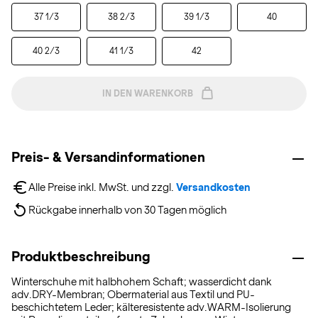
37 1/3
38 2/3
39 1/3
40
40 2/3
41 1/3
42
IN DEN WARENKORB
Preis- & Versandinformationen
Alle Preise inkl. MwSt. und zzgl. 
Versandkosten
Rückgabe innerhalb von 30 Tagen möglich
Produktbeschreibung
Winterschuhe mit halbhohem Schaft; wasserdicht dank
adv.DRY-Membran; Obermaterial aus Textil und PU-
beschichtetem Leder; kälteresistente adv.WARM-Isolierung