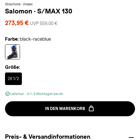
Skischuhe · Unisex
Salomon
·
S/MAX 130
273,95 €
UVP 559,00 €
Farbe:
black-raceblue
Größe:
Selected
26 1/2
Lieferbar - In 1-3 Werktagen bei dir.
IN DEN WARENKORB
Preis- & Versandinformationen