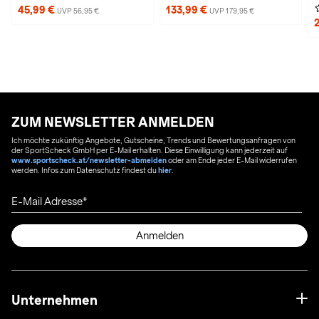
45,99 €
133,99 €
UVP 56,95 €
UVP 179,95 €
ZUM NEWSLETTER ANMELDEN
Ich möchte zukünftig Angebote, Gutscheine, Trends und Bewertungsanfragen von
der SportScheck GmbH per E-Mail erhalten. Diese Einwilligung kann jederzeit auf
www.sportscheck.at/newsletter-abmelden
oder am Ende jeder E-Mail widerrufen
werden. Infos zum Datenschutz findest du
hier
.
E-Mail Adresse
Anmelden
Unternehmen