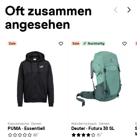
Oft zusammen
angesehen
Sale
Sale
Nachhaltig
Kapuzenjacke · Damen
Wanderrucksack · Damen
S
PUMA · Essentiell
Deuter · Futura 30 SL
1
1
(0)
(1)