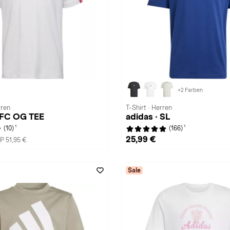
+2 Farben
rren
T-Shirt · Herren
 LFC OG TEE
adidas · SL
1
1
(10)
(166)
25,99 €
P 51,95 €
Sale