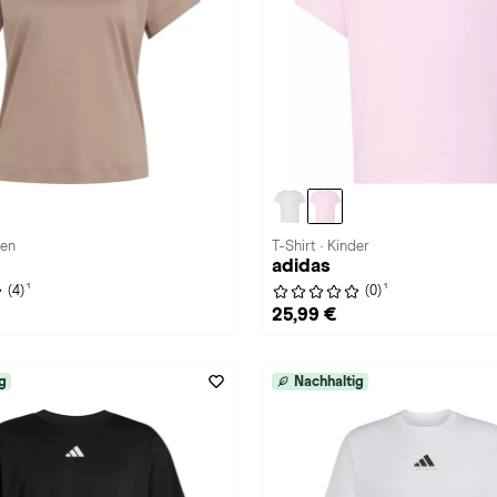
men
T-Shirt · Kinder
adidas
1
1
(4)
(0)
25,99 €
g
Nachhaltig