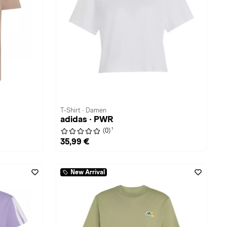
T-Shirt · Damen
adidas · PWR
1
(0)
35,99 €
New Arrival