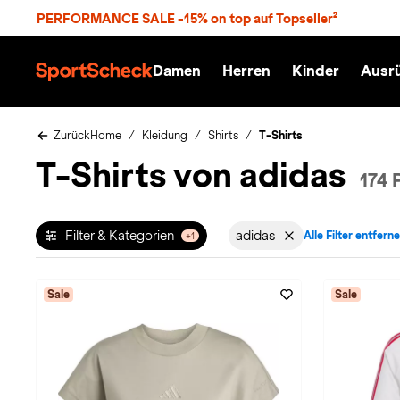
S
PERFORMANCE SALE -15% on top auf Topseller²
p
r
n
Damen
Herren
Kinder
Ausr
g
S
e
p
z
o
u
r
Zurück
Home
Kleidung
Shirts
T-Shirts
m
t
T-Shirts von adidas
H
S
174 
a
c
u
h
p
e
t
c
Filter & Kategorien
adidas
Alle Filter entfern
+1
Filter aktiv für Marke: 
k
n
h
a
Sale
Sale
t