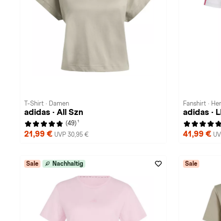
T-Shirt · Damen
Fanshirt · He
adidas · All Szn
adidas ·
1
(49)
21,99 €
41,99 €
UVP 30,95 €
UV
Sale
Nachhaltig
Sale