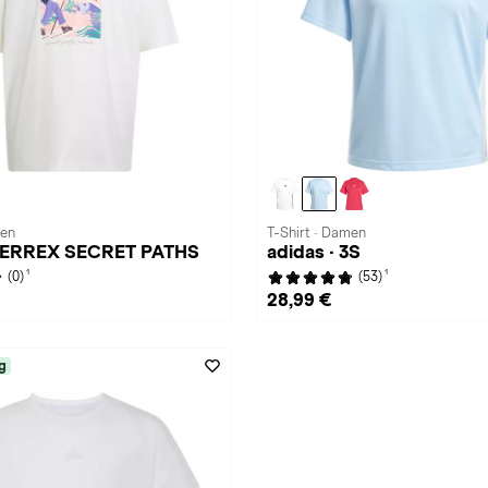
men
T-Shirt · Damen
 TERREX SECRET PATHS
adidas · 3S
1
1
(0)
(53)
28,99 €
g