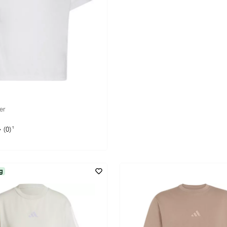
er
1
(0)
g