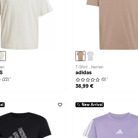
men
T-Shirt · Herren
3S
adidas
1
1
(22)
(0)
36,99 €
al
New Arrival