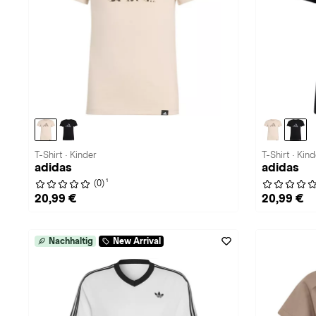
T-Shirt · Kinder
T-Shirt · Kind
adidas
adidas
1
(0)
20,99 €
20,99 €
Nachhaltig
New Arrival