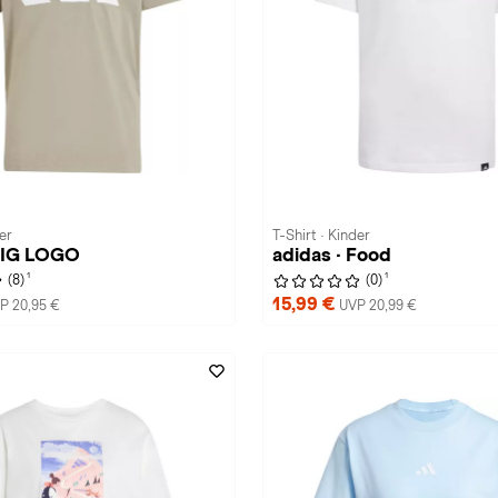
er
T-Shirt · Kinder
 BIG LOGO
adidas · Food
1
1
(8)
(0)
15,99 €
P 20,95 €
UVP 20,99 €