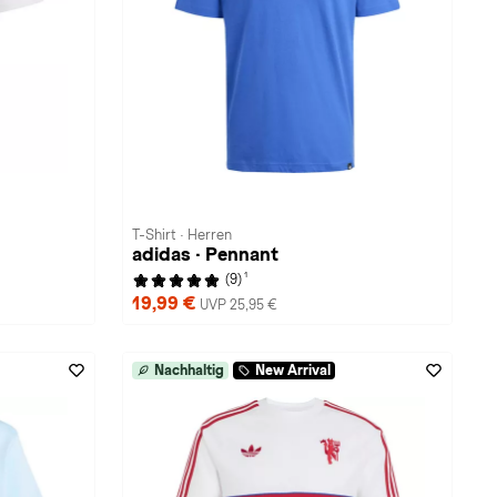
T-Shirt · Herren
adidas · Pennant
1
(9)
19,99 €
UVP 25,95 €
Nachhaltig
New Arrival