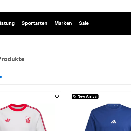
üstung
Sportarten
Marken
Sale
Produkte
en
adidas entfernen
New Arrival