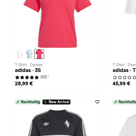
T-Shirt · Damen
T-Shirt · Da
adidas · 3S
adidas ·
1
(53)
28,99 €
45,99 €
Nachhaltig
New Arrival
Nachhalti