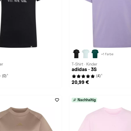
+1 Farbe
er
T-Shirt · Kinder
adidas · 3S
1
1
(0)
(4)
20,99 €
Nachhaltig