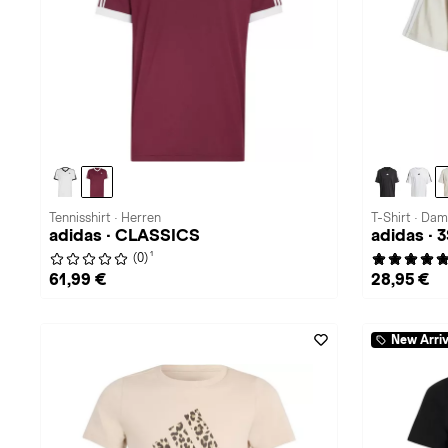
Tennisshirt · Herren
T-Shirt · Da
adidas · CLASSICS
adidas · 
1
(0)
61,99 €
28,95 €
New Arriv