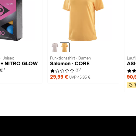
 · Unisex
Funktionsshirt · Damen
Lauf
40+ NITRO GLOW
Salomon · CORE
ASI
1
1
(0)
(1)
29,99 €
90,
UVP 45,95 €