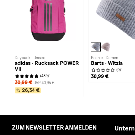
Daypack · Unisex
Beanie · Damen
adidas · Rucksack POWER
Barts · Witzia
VII
1
(0)
1
30,99 €
(489)
30,99 €
UVP 40,95 €
26,34 €
ZUM NEWSLETTER ANMELDEN
Unter