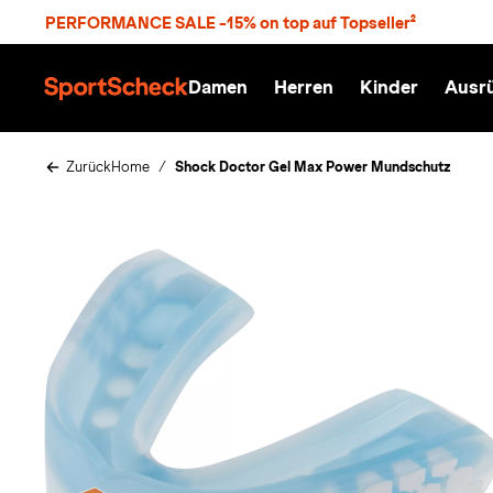
S
PERFORMANCE SALE -15% on top auf Topseller²
p
r
n
Damen
Herren
Kinder
Ausr
g
S
e
p
z
o
u
r
Zurück
Home
Shock Doctor Gel Max Power Mundschutz
m
t
H
S
a
c
u
h
p
e
t
c
k
n
h
a
t