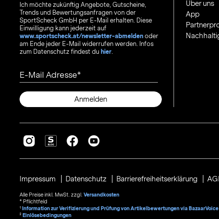
Über uns
Ich möchte zukünftig Angebote, Gutscheine,
Trends und Bewertungsanfragen von der
App
SportScheck GmbH per E-Mail erhalten. Diese
Partnerp
Einwilligung kann jederzeit auf
Nachhalti
www.sportscheck.at/newsletter-abmelden
oder
am Ende jeder E-Mail widerrufen werden. Infos
zum Datenschutz findest du
hier
.
E-Mail Adresse
Anmelden
Impressum
Datenschutz
Barrierefreiheitserklärung
AG
Alle Preise inkl. MwSt. zzgl.
Versandkosten
* Pflichtfeld
1
Information zur Verifizierung und Prüfung von Artikelbewertungen via BazaarVoice
²
Einlösebedingungen