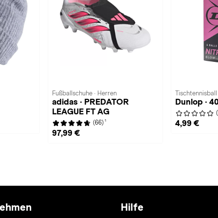
Fußballschuhe · Herren
Tischtennisball
adidas · PREDATOR
Dunlop · 
LEAGUE FT AG
1
4,99 €
(66)
97,99 €
nehmen
Hilfe