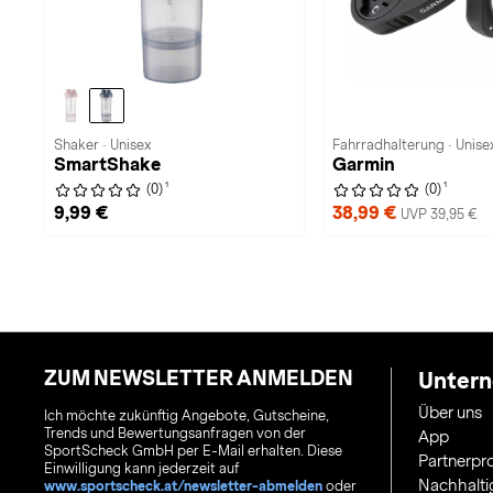
Shaker · Unisex
Fahrradhalterung · Unise
SmartShake
Garmin
1
1
(0)
(0)
9,99 €
38,99 €
UVP 39,95 €
ZUM NEWSLETTER ANMELDEN
Unter
Über uns
Ich möchte zukünftig Angebote, Gutscheine,
Trends und Bewertungsanfragen von der
App
SportScheck GmbH per E-Mail erhalten. Diese
Partnerp
Einwilligung kann jederzeit auf
Nachhalti
www.sportscheck.at/newsletter-abmelden
oder