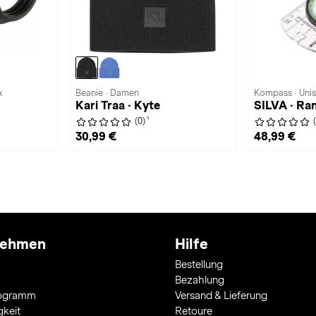
x
Beanie · Damen
Kompass · Uni
Kari Traa · Kyte
SILVA · Ra
1
(0)
30,99 €
48,99 €
nehmen
Hilfe
Bestellung
Bezahlung
rogramm
Versand & Lieferung
gkeit
Retoure