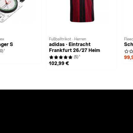
sex
Fußballtrikot · Herren
Fleec
nger S
adidas · Eintracht
Sch
Frankfurt 26/27 Heim
1
(0)
1
99,
(5)
102,99 €