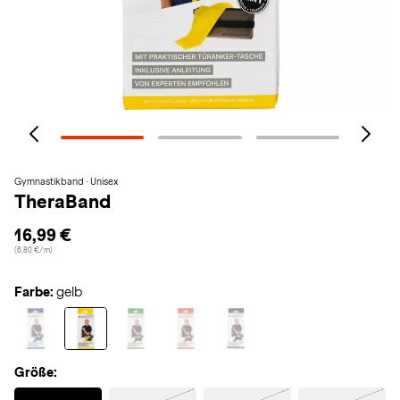
Gymnastikband · Unisex
TheraBand
16,99 €
(6,80 €/m)
Farbe:
gelb
Größe:
Selected