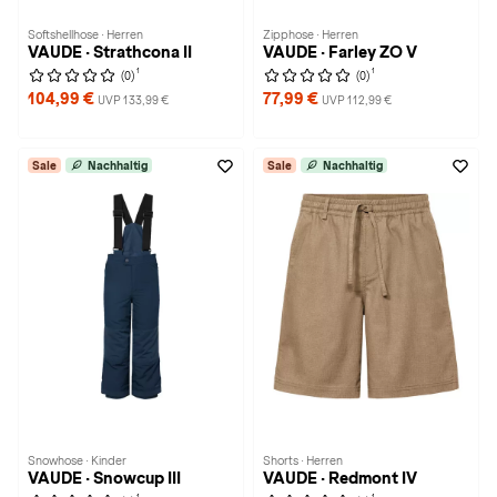
Softshellhose · Herren
Zipphose · Herren
VAUDE · Strathcona II
VAUDE · Farley ZO V
1
1
(0)
(0)
104,99 €
77,99 €
UVP 133,99 €
UVP 112,99 €
Sale
Nachhaltig
Sale
Nachhaltig
Snowhose · Kinder
Shorts · Herren
VAUDE · Snowcup III
VAUDE · Redmont IV
1
1