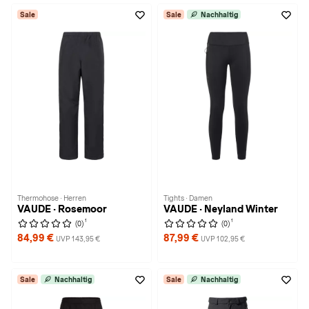
Sale
Sale
Nachhaltig
Thermohose · Herren
Tights · Damen
VAUDE · Rosemoor
VAUDE · Neyland Winter
1
1
(0)
(0)
84,99 €
87,99 €
UVP 143,95 €
UVP 102,95 €
Sale
Nachhaltig
Sale
Nachhaltig