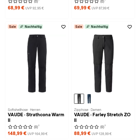
(0)
(0)
68,99 €
69,99 €
UVP 92,95 €
UVP 87,99 €
Sale
Nachhaltig
Sale
Nachhaltig
Softshellhose · Herren
Zipphose · Damen
VAUDE · Strathcona Warm
VAUDE · Farley Stretch ZO
II
II
1
1
(0)
(0)
148,99 €
88,99 €
UVP 164,99 €
UVP 128,99 €