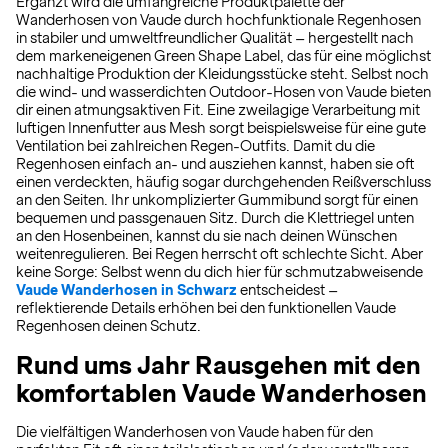
Ergänzt wird die umfangreiche Produktpalette der
Wanderhosen von Vaude durch hochfunktionale Regenhosen
in stabiler und umweltfreundlicher Qualität – hergestellt nach
dem markeneigenen Green Shape Label, das für eine möglichst
nachhaltige Produktion der Kleidungsstücke steht. Selbst noch
die wind- und wasserdichten Outdoor-Hosen von Vaude bieten
dir einen atmungsaktiven Fit. Eine zweilagige Verarbeitung mit
luftigen Innenfutter aus Mesh sorgt beispielsweise für eine gute
Ventilation bei zahlreichen Regen-Outfits. Damit du die
Regenhosen einfach an- und ausziehen kannst, haben sie oft
einen verdeckten, häufig sogar durchgehenden Reißverschluss
an den Seiten. Ihr unkomplizierter Gummibund sorgt für einen
bequemen und passgenauen Sitz. Durch die Klettriegel unten
an den Hosenbeinen, kannst du sie nach deinen Wünschen
weitenregulieren. Bei Regen herrscht oft schlechte Sicht. Aber
keine Sorge: Selbst wenn du dich hier für schmutzabweisende
Vaude Wanderhosen in Schwarz
entscheidest –
reflektierende Details erhöhen bei den funktionellen Vaude
Regenhosen deinen Schutz.
Rund ums Jahr Rausgehen mit den
komfortablen Vaude Wanderhosen
Die vielfältigen Wanderhosen von Vaude haben für den