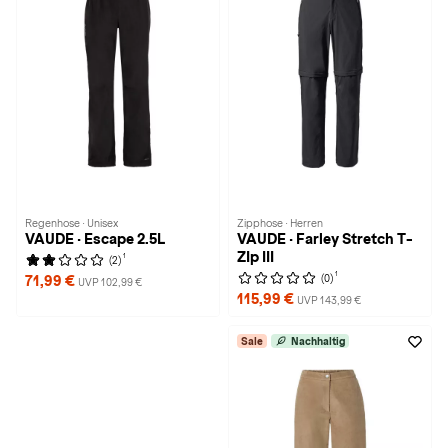
Regenhose · Unisex
Zipphose · Herren
VAUDE · Escape 2.5L
VAUDE · Farley Stretch T-
ZIp III
1
(2)
1
(0)
71,99 €
UVP 102,99 €
115,99 €
UVP 143,99 €
Sale
Nachhaltig