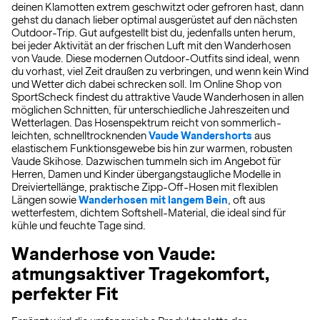
deinen Klamotten extrem geschwitzt oder gefroren hast, dann
gehst du danach lieber optimal ausgerüstet auf den nächsten
Outdoor-Trip. Gut aufgestellt bist du, jedenfalls unten herum,
bei jeder Aktivität an der frischen Luft mit den Wanderhosen
von Vaude. Diese modernen Outdoor-Outfits sind ideal, wenn
du vorhast, viel Zeit draußen zu verbringen, und wenn kein Wind
und Wetter dich dabei schrecken soll. Im Online Shop von
SportScheck findest du attraktive Vaude Wanderhosen in allen
möglichen Schnitten, für unterschiedliche Jahreszeiten und
Wetterlagen. Das Hosenspektrum reicht von sommerlich-
leichten, schnelltrocknenden
Vaude Wandershorts
aus
elastischem Funktionsgewebe bis hin zur warmen, robusten
Vaude Skihose. Dazwischen tummeln sich im Angebot für
Herren, Damen und Kinder übergangstaugliche Modelle in
Dreiviertellänge, praktische Zipp-Off-Hosen mit flexiblen
Längen sowie
Wanderhosen mit langem Bein
, oft aus
wetterfestem, dichtem Softshell-Material, die ideal sind für
kühle und feuchte Tage sind.
Wanderhose von Vaude:
atmungsaktiver Tragekomfort,
perfekter Fit