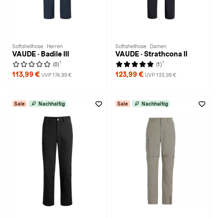
Softshellhose · Herren
Softshellhose · Damen
VAUDE · Badile III
VAUDE · Strathcona II
1
1
(0)
(1)
113,99 €
123,99 €
UVP 174,99 €
UVP 133,99 €
Sale
Nachhaltig
Sale
Nachhaltig