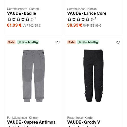
Softshellshorts · Damen
Softshellhose · Herren
VAUDE · Badile
VAUDE · Larice Core
1
1
(0)
(0)
81,99 €
98,99 €
UVP 102,95 €
UVP 153,99 €
Sale
Nachhaltig
Sale
Nachhaltig
Funktionshose · Kinder
Regenhose · Kinder
VAUDE · Caprea Antimos
VAUDE · Grody V
1
1