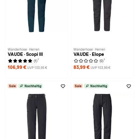
Wanderhose · Herren
Wanderhose · Herren
VAUDE · Scopi III
VAUDE · Elope
1
1
(1)
(0)
106,99 €
83,99 €
UVP 133,95 €
UVP 153,99 €
Sale
Nachhaltig
Sale
Nachhaltig