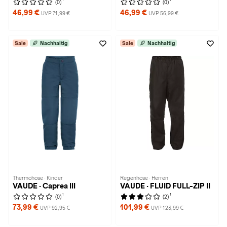
(0)
(0)
46,99 €
46,99 €
UVP 71,99 €
UVP 56,99 €
Sale
Nachhaltig
Sale
Nachhaltig
Thermohose · Kinder
Regenhose · Herren
VAUDE · Caprea III
VAUDE · FLUID FULL-ZIP II
1
1
(0)
(2)
73,99 €
101,99 €
UVP 92,95 €
UVP 123,99 €