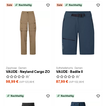
Sale
Nachhaltig
Sale
Nachhaltig
Zipphose · Damen
Softshellshorts · Damen
VAUDE · Neyland Cargo ZO
VAUDE · Badile II
1
1
(0)
(0)
98,99 €
87,99 €
UVP 123,99 €
UVP 102,99 €
Nachhaltig
Nachhaltig