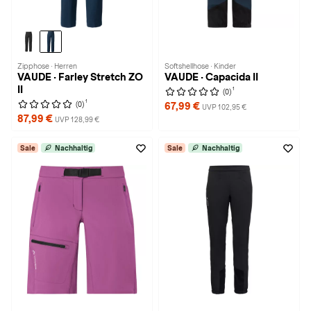
Zipphose · Herren
Softshellhose · Kinder
VAUDE · Farley Stretch ZO
VAUDE · Capacida II
II
1
(0)
1
(0)
67,99 €
UVP 102,95 €
87,99 €
UVP 128,99 €
Sale
Nachhaltig
Sale
Nachhaltig