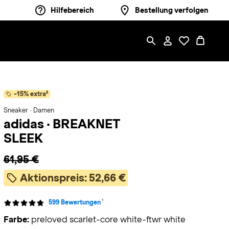
Hilfebereich
Bestellung verfolgen
-15% extra²
Sneaker · Damen
adidas
·
BREAKNET
SLEEK
61,95 €
Aktionspreis:
52,66 €
1
599 Bewertungen
Farbe:
preloved scarlet-core white-ftwr white