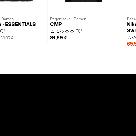
 · Damen
Regenjacke · Damen
Baske
in · ESSENTIALS
CMP
Nik
Swi
1
1
(0)
(0)
81,99 €
 50,95 €
69,