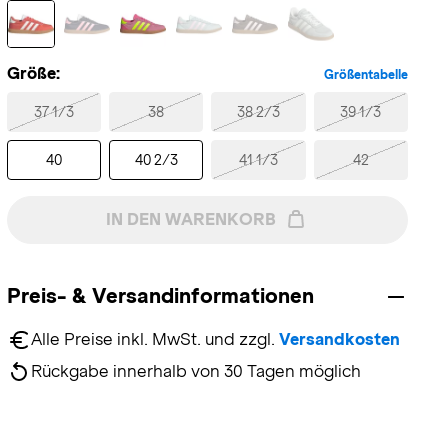
Größe:
Größentabelle
37 1/3
38
38 2/3
39 1/3
40
40 2/3
41 1/3
42
IN DEN WARENKORB
Preis- & Versandinformationen
Alle Preise inkl. MwSt. und zzgl. 
Versandkosten
Rückgabe innerhalb von 30 Tagen möglich