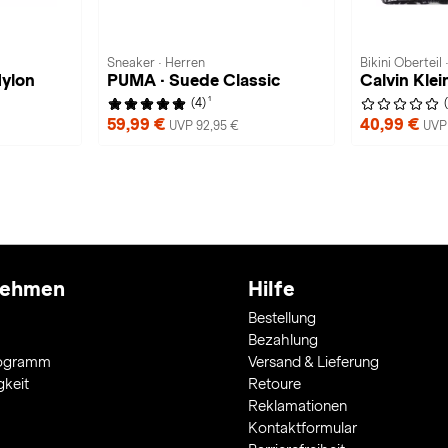
Sneaker · Herren
Bikini Oberteil
Nylon
PUMA · Suede Classic
Calvin Kle
1
(4)
59,99 €
40,99 €
UVP 92,95 €
UVP
nehmen
Hilfe
Bestellung
Bezahlung
rogramm
Versand & Lieferung
gkeit
Retoure
Reklamationen
Kontaktformular