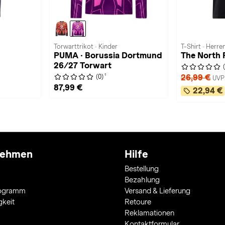
Torwarttrikot · Kinder
T-Shirt · Herre
PUMA · Borussia Dortmund
The North F
26/27 Torwart
1
26,99 €
(0)
UVP
87,99 €
22,94 €
nehmen
Hilfe
Bestellung
Bezahlung
rogramm
Versand & Lieferung
gkeit
Retoure
Reklamationen
Kontaktformular