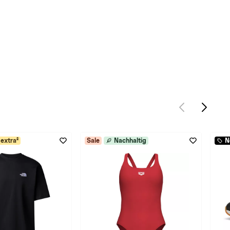
extra²
Sale
Nachhaltig
N