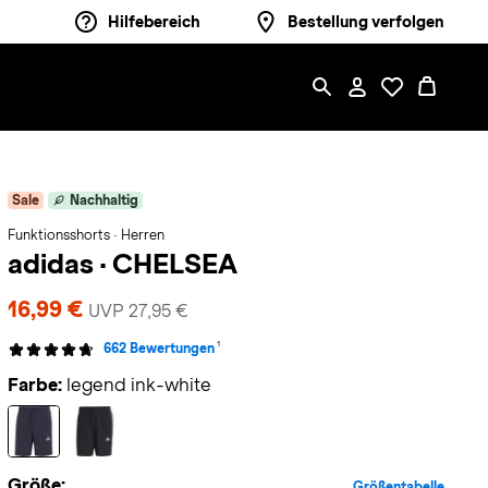
Hilfebereich
Bestellung verfolgen
Sale
Nachhaltig
Funktionsshorts · Herren
adidas
·
CHELSEA
16,99 €
UVP 27,95 €
1
662 Bewertungen
Farbe:
legend ink-white
Größe:
Größentabelle