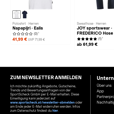
Poloshirt · Herren
Sweathose · Herren
Napapijri · Ealis
JOY sportswear ·
FREDERICO Hose
1
(0)
1
41,99 €
(1)
UVP 71,99 €
ab 61,99 €
ZUM NEWSLETTER ANMELDEN
Unter
Über uns
Ich möchte zukünftig Angebote, Gutscheine,
Trends und Bewertungsanfragen von der
App
SportScheck GmbH per E-Mail erhalten. Diese
Partnerp
Einwilligung kann jederzeit auf
Nachhalti
www.sportscheck.at/newsletter-abmelden
oder
am Ende jeder E-Mail widerrufen werden. Infos
zum Datenschutz findest du
hier
.