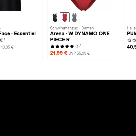
n
Schwimmanzug · Damen
Halle
ace · Essentiel
Arena · W DYNAMO ONE
PUM
PIECE R
1
(0)
1
40,
(1)
 40,95 €
21,99 €
UVP 35,99 €