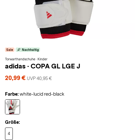
Sale
Nachhaltig
Torwarthandschuhe · Kinder
adidas
·
COPA GL LGE J
20,99 €
UVP 40,95 €
Farbe:
white-lucid red-black
Größe:
4