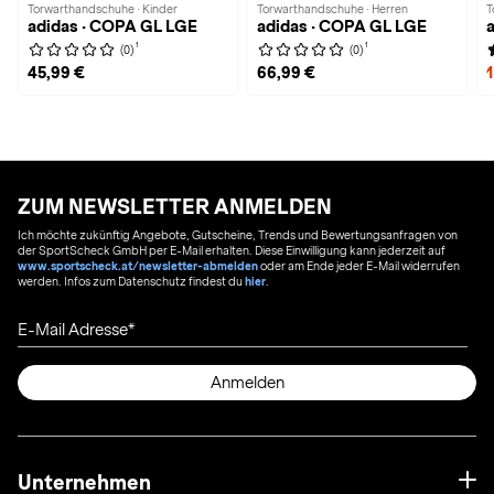
Torwarthandschuhe · Kinder
Torwarthandschuhe · Herren
T
adidas · COPA GL LGE
adidas · COPA GL LGE
1
1
(0)
(0)
45,99 €
66,99 €
ZUM NEWSLETTER ANMELDEN
Ich möchte zukünftig Angebote, Gutscheine, Trends und Bewertungsanfragen von
der SportScheck GmbH per E-Mail erhalten. Diese Einwilligung kann jederzeit auf
www.sportscheck.at/newsletter-abmelden
oder am Ende jeder E-Mail widerrufen
werden. Infos zum Datenschutz findest du
hier
.
E-Mail Adresse
Anmelden
Unternehmen