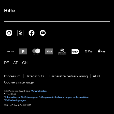
Hilfe
DE
AT
CH
Impressum
Datenschutz
Barrierefreiheitserklärung
AGB
Cookie Einstellungen
Alle Preise inkl. MwSt. zzgl.
Versandkosten
* Pflichtfeld
1
Information zur Verifizierung und Prüfung von Artikelbewertungen via BazaarVoice
²
Einlösebedingungen
© SportScheck GmbH 2026