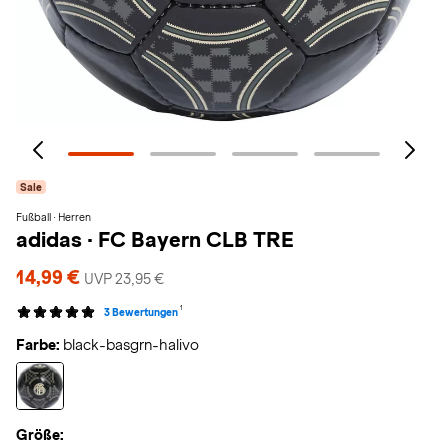
Sale
Fußball · Herren
adidas
·
FC Bayern CLB TRE
14,99 €
UVP 23,95 €
1
3 Bewertungen
Farbe:
black-basgrn-halivo
Größe: