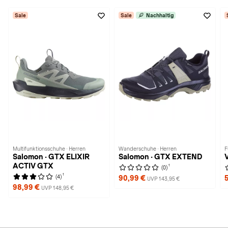
Sale
Sale
Nachhaltig
Multifunktionsschuhe · Herren
Wanderschuhe · Herren
F
Salomon · GTX ELIXIR
Salomon · GTX EXTEND
ACTIV GTX
1
(0)
1
(4)
90,99 €
UVP 143,95 €
98,99 €
UVP 148,95 €