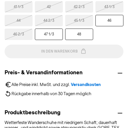
41 1/3
42
42 2/3
43 1/3
44
44 2/3
45 1/3
46
46 2/3
47 1/3
48
IN DEN WARENKORB
Preis- & Versandinformationen
Alle Preise inkl. MwSt. und zzgl. 
Versandkosten
Rückgabe innerhalb von 30 Tagen möglich
Produktbeschreibung
Wetterfeste Wanderschuhe mit niedrigem Schaft; dauerhaft
wasser- und winddicht sowie atmungsaktiv dank GORE-TEX