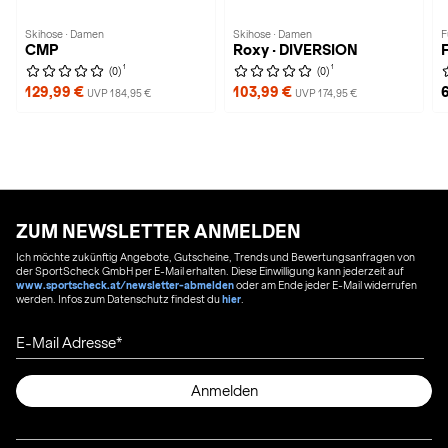
Skihose · Damen
Skihose · Damen
F
CMP
Roxy · DIVERSION
1
1
(0)
(0)
129,99 €
103,99 €
UVP 184,95 €
UVP 174,95 €
ZUM NEWSLETTER ANMELDEN
Ich möchte zukünftig Angebote, Gutscheine, Trends und Bewertungsanfragen von
der SportScheck GmbH per E-Mail erhalten. Diese Einwilligung kann jederzeit auf
www.sportscheck.at/newsletter-abmelden
oder am Ende jeder E-Mail widerrufen
werden. Infos zum Datenschutz findest du
hier
.
E-Mail Adresse
Anmelden